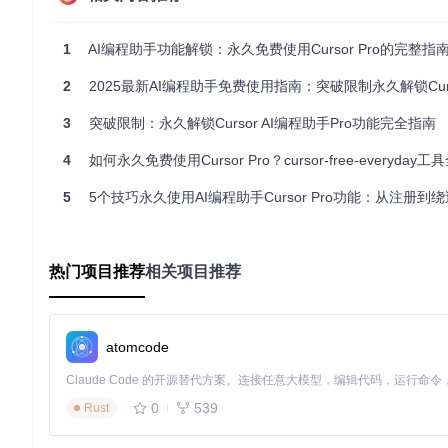
git 
clone
cd
 cursor-free-vip

1
AI编程助手功能解锁：永久免费使用Cursor Pro的完整指
Arch Linux专属安装：
2
2025最新AI编程助手免费使用指南：突破限制永久解锁Cursor 
3
突破限制：永久解锁Cursor AI编程助手Pro功能完全指南
4
如何永久免费使用Cursor Pro？cursor-free-everyday
⚠️ 重要提示：安装过程中请确保Cursor应用已完全退出，
5
5个技巧永久使用AI编程助手Cursor Pro功能：从注册到绕过试
配置核心功能模块
熟悉主操作界面
热门项目推荐
相关项目推荐
成功启动工具后，您将看到Cursor Pro激活器的主界面，
器ID、注册新账户、切换语言等功能入口。
atomcode
配置身份验证流程
0
539
Rust
工具提供多种账户注册方式，包括Google账户、GitHub账户
在主界面输入"2"选择"Register New Cursor Account"