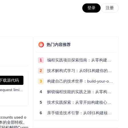
登录
注册
热门内容推荐
1
编程实践项目探索指南：从零构建技术能力体系
2
技术解构式学习：从0到1构建你的编程知识体系
下载源代码
3
构建自己的技术世界：build-your-own-x项目的实践探索指南
[Support 0.45]（Multi Language 多语言）自动注册 Cursor Ai ，自动重置机器ID ， 免费升级使用Pro 功能: You've reached your trial request limit. / Too many free trial accounts used on this machine. Please upgrade to pro. We have this limit in place to prevent abuse. Please let us know if you believe this is a mistake.
4
解锁编程技能的实践之旅：从零构建你的技术世界
5
技术实践探索：从零开始构建核心系统的实践指南
6
亲手锻造技术引擎：从0到1构建核心系统的实践指南
nts used o
ro版本的全部特权。
轻松解锁Curso