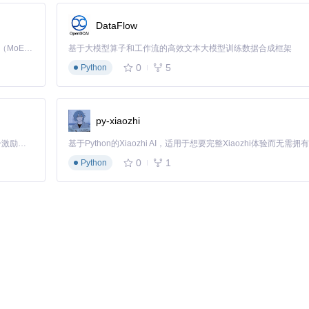
DataFlow
Kimi K3 是Kimi能力最强的模型：这是一个拥有 2.8 万亿参数的混合专家（MoE）模型，具备原生视觉理解能力，并支持 100 万 token 的上下文窗口。
基于大模型算子和工作流的高效文本大模型训练数据合成框架
0
5
Python
种邮箱服务，简化账户创建过程。
py-xiaozhi
「源启盛夏」暑期校园开发者成长计划旨在激活校园开源力量，通过积分激励、认证扶持、资源倾斜等形式，引导高校组织和开发者完成「入驻 — 建项目 — 做贡献 — 获认证 — 得资源」的完整闭环。无论你是想带领社团入驻平台的组织者，还是希望用代码贡献证明自己的开发者，都能在这里找到属于你的成长路径。
0
1
Python