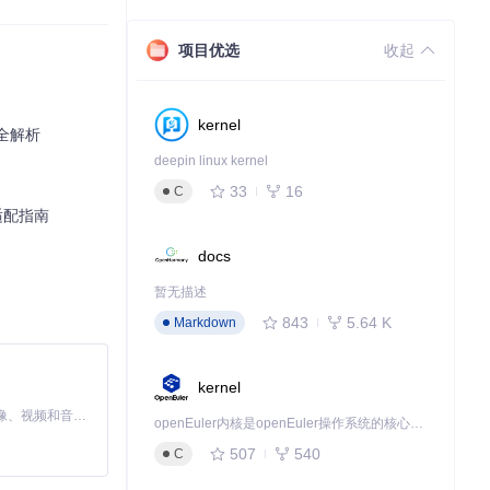
项目优选
收起
kernel
制全解析
deepin linux kernel
33
16
C
适配指南
docs
暂无描述
选项，如重置机
843
5.64 K
Markdown
kernel
MiniMax H3 是一个通用的全模态生成系统。它支持对由文本、图像、视频和音频组成的多模态上下文进行统一理解，并能生成分辨率高达 2K、时长可达 15 秒的带原生立体声音频的视频。得益于面向任务泛化的系统设计，H3 在预训练阶段就已具备广泛的多模态上下文理解与生成能力，能够出色地执行复杂的多模态指令。
openEuler内核是openEuler操作系统的核心，既是系统性能与稳定性的基石，也是连接处理器、设备与服务的桥梁。
507
540
C