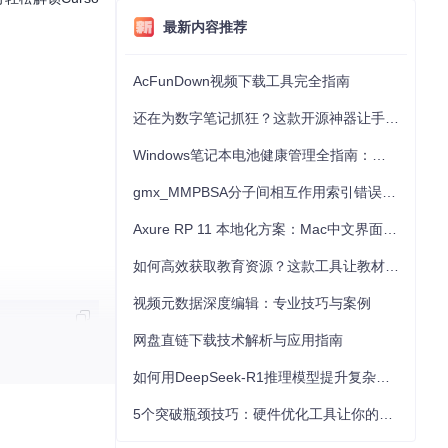
最新内容推荐
AcFunDown视频下载工具完全指南
还在为数字笔记抓狂？这款开源神器让手写批注效率提升300%
Windows笔记本电池健康管理全指南：从根源解决电池损耗问题
gmx_MMPBSA分子间相互作用索引错误的深度诊断与解决
Axure RP 11 本地化方案：Mac中文界面优化与原型设计工具汉化全指南
如何高效获取教育资源？这款工具让教材下载效率提升80%
视频元数据深度编辑：专业技巧与案例
网盘直链下载技术解析与应用指南
如何用DeepSeek-R1推理模型提升复杂任务解决能力：完整指南
5个突破瓶颈技巧：硬件优化工具让你的电脑性能提升30%