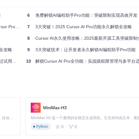
南
6
免费解锁AI编程助手Pro功能：突破限制实现高效开发
Pro功能
7
3大突破！2025 Cursor AI Pro功能永久解锁全攻略
8
Cursor AI永久使用攻略：2025最新开源工具突破限
工具全攻略
9
3大突破技术：让开发者永久解锁AI编程助手Pro功能
否则可能导致配置失败或功能异常。
用全攻略
10
解锁Cursor AI Pro全功能：实战级权限管理与多平台
包含账户信息和功能选项。界面显示当前订阅状态、使用情况统计以及可用操作
MiniMax-H3
Claude Code 的开源替代方案。连接任意大模型，编辑代码，运行命令，自动验证 — 全自动执行。用 Rust 构建，极致性能。 ｜ An open-source alternative to Claude Code. Connect any LLM, edit code, run commands, and verify changes — autonomously. Built in Rust for speed. Get Started
0
0
Python
和自定义邮箱注册：