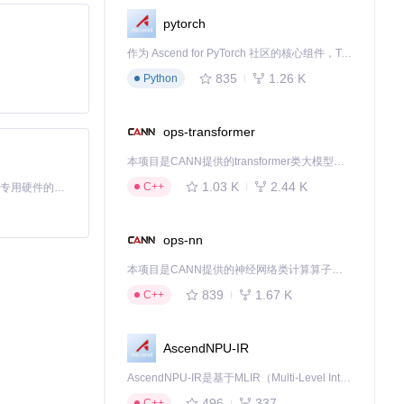
pytorch
作为 Ascend for PyTorch 社区的核心组件，TorchNPU 是昇腾专为 PyTorch 打造的深度学习适配插件，使 PyTorch 框架能够直接调用昇腾 NPU，为开发者提供昇腾 AI 处理器的超强算力。
835
1.26 K
Python
ops-transformer
本项目是CANN提供的transformer类大模型算子库，实现网络在NPU上加速计算。
1.03 K
2.44 K
C++
基于Python的Xiaozhi AI，适用于想要完整Xiaozhi体验而无需拥有专用硬件的用户。
ops-nn
本项目是CANN提供的神经网络类计算算子库，实现网络在NPU上加速计算。
839
1.67 K
C++
AscendNPU-IR
AscendNPU-IR是基于MLIR（Multi-Level Intermediate Representation）构建的，面向昇腾亲和算子编译时使用的中间表示，提供昇腾完备表达能力，通过编译优化提升昇腾AI处理器计算效率，支持通过生态框架使能昇腾AI处理器与深度调优
496
337
C++