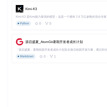
根据提示选择注册方式（Google/GitHub/自定义邮箱）
Kimi-K3
完成人机验证步骤（如需要）
等待工具自动完成注册和认证流程
0
0
Python
✨ 功能亮点：通过OAuth认证流程实现自动化注册，支持多
优化设备识别机制
源启盛夏_AtomGit暑期开发者成长计划
执行机器ID重置
0
1
Markdown
当遇到设备限制问题时，可通过以下步骤重置机器标识：
在主界面输入"1"选择"Reset Machine ID"
工具将自动生成新的机器标识
更新相关配置文件和数据库记录
完成后显示"Machine ID Reset Successfully"确认信息
配置多语言支持
工具支持多种语言界面，可通过以下步骤切换：