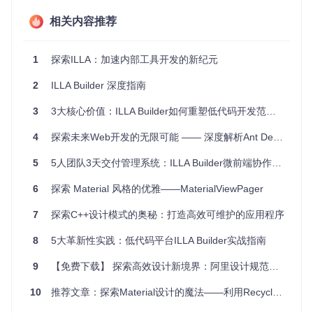
高生产力
：只需几秒钟就能导入并立即使用，大大加快了
开发进度。
相关内容推荐
生动设计
：组件设计精美，配色丰富，同时支持自定义主
1
探索ILLA：加速内部工具开发的新纪元
题，包括轻盈的亮色模式和深沉的暗色模式。
2
国际化支持
ILLA Builder 深度指南
：无论目标用户群在哪里，ILLA Design 都能
适应其语言需求。
3
3大核心价值：ILLA Builder如何重塑低代码开发范式的效能革命
全面响应性
：从桌面到移动设备，所有组件都能自动调整
4
探索未来Web开发的无限可能 —— 深度解析Ant Design of Vue的魅力
布局，保持视觉效果的一致性和可用性。
5
5人团队3天交付管理系统：ILLA Builder微前端协作实战指南
社区活跃
：丰富的讨论区和Discord聊天室，让您随时找到
解答问题和分享想法的同好。
6
探索 Material 风格的优雅——MaterialViewPager
想要一探究竟？立即在Codesandbox中快速试用 ILLA Desig
n，感受其魅力。同时，我们欢迎您参与到社区的建设中来，
7
探索C++设计模式的奥秘：打造高效可维护的应用程序
一起打造更好的开放源代码软件。
8
5大革新性实践：低代码平台ILLA Builder实战指南
让我们携手共创，用ILLA Design 开启优质开发的新篇章！
9
【免费下载】 探索高效设计新境界：阿里设计规范AntDesign官方组件包XD资源全面解析
10
推荐文章：探索Material设计的魔法——利用RecyclerView与CardView打造惊艳Android应用