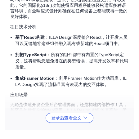
此，它的国际化(i18n)功能使得应用程序能够轻松适应多种语
言环境，而全响应式设计则确保在任何设备上都能获得一致的
良好体验。
项目技术分析
基于React构建
：ILLA Design深度整合React，让开发人员
可以无缝地将这些组件融入现有或新建的React项目中。
拥抱TypeScript
：所有的组件都带有内置的TypeScript定
义，这将帮助您避免潜在的类型错误，提高开发效率和代码
质量。
集成Framer Motion
：利用Framer Motion作为动画库，IL
LA Design实现了流畅且富有表现力的交互体验。
应用场景
无论是快速开发企业后台管理界面，还是构建内部协作工具，
甚至是创建复杂的Web应用，ILLA Design 都能以其高效、优
雅的组件和设计理念，助力您快速构建出符合现代审美标准的
登录后查看全文
应用程序。
项目特点