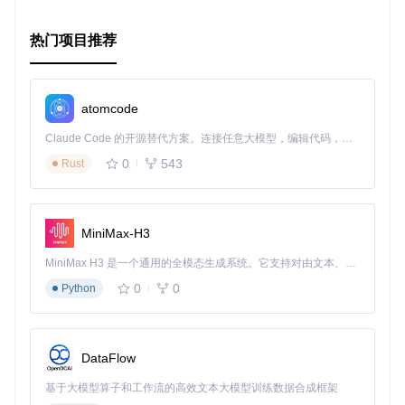
热门项目推荐
atomcode
Claude Code 的开源替代方案。连接任意大模型，编辑代码，运行命令，自动验证 — 全自动执行。用 Rust 构建，极致性能。 ｜ An open-source alternative to Claude Code. Connect any LLM, edit code, run commands, and verify changes — autonomously. Built in Rust for speed. Get Started
0
543
Rust
MiniMax-H3
MiniMax H3 是一个通用的全模态生成系统。它支持对由文本、图像、视频和音频组成的多模态上下文进行统一理解，并能生成分辨率高达 2K、时长可达 15 秒的带原生立体声音频的视频。得益于面向任务泛化的系统设计，H3 在预训练阶段就已具备广泛的多模态上下文理解与生成能力，能够出色地执行复杂的多模态指令。
0
0
Python
DataFlow
基于大模型算子和工作流的高效文本大模型训练数据合成框架