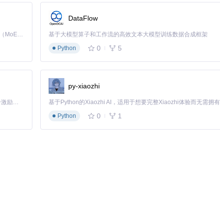
期维护需求，开源方案适合技术爱好者，商业工具更适合企业环境。
DataFlow
Kimi K3 是Kimi能力最强的模型：这是一个拥有 2.8 万亿参数的混合专家（MoE）模型，具备原生视觉理解能力，并支持 100 万 token 的上下文窗口。
基于大模型算子和工作流的高效文本大模型训练数据合成框架
GB SSD）下，对两种工具的精简效果进行了为期一周的持续监测，结果如下：
0
5
Python
版
tiny11builder核心版
NT Lite
8GB
15GB
py-xiaozhi
35秒
52秒
「源启盛夏」暑期校园开发者成长计划旨在激活校园开源力量，通过积分激励、认证扶持、资源倾斜等形式，引导高校组织和开发者完成「入驻 — 建项目 — 做贡献 — 获认证 — 得资源」的完整闭环。无论你是想带领社团入驻平台的组织者，还是希望用代码贡献证明自己的开发者，都能在这里找到属于你的成长路径。
650MB
980MB
0
1
Python
±50MB
±120MB
5秒
9秒
有限
优秀
r在资源占用优化方面表现更优，而NT Lite在系统稳定性和功能完整性方面更
注资源占用波动情况，避免单次测试结果偏差。