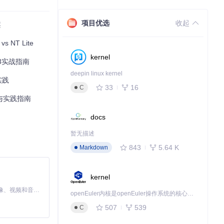
项目优选
收起
案
 NT Lite
kernel
f3实战指南
deepin linux kernel
实践
33
16
C
革新与实践指南
docs
暂无描述
843
5.64 K
Markdown
kernel
MiniMax H3 是一个通用的全模态生成系统。它支持对由文本、图像、视频和音频组成的多模态上下文进行统一理解，并能生成分辨率高达 2K、时长可达 15 秒的带原生立体声音频的视频。得益于面向任务泛化的系统设计，H3 在预训练阶段就已具备广泛的多模态上下文理解与生成能力，能够出色地执行复杂的多模态指令。
openEuler内核是openEuler操作系统的核心，既是系统性能与稳定性的基石，也是连接处理器、设备与服务的桥梁。
507
539
C