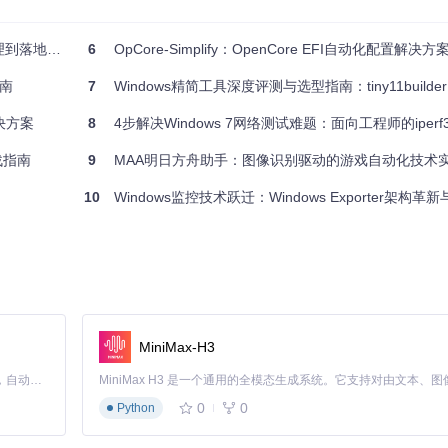
置
的全方位PK
6
OpCore-Simplify：OpenCore EFI自动化配置解决方
南
7
Windows精简工具深度评测与选型指南：tiny11builder vs
决方案
8
4步解决Windows 7网络测试难题：面向工程师的iper
整性
战指南
9
MAA明日方舟助手：图像识别驱动的游戏自动化技术
牲部分系统功能
10
Windows监控技术跃迁：Windows Exporter架构
系统定制功能，支持多版本Windows系统的精细化配置。
MiniMax-H3
Claude Code 的开源替代方案。连接任意大模型，编辑代码，运行命令，自动验证 — 全自动执行。用 Rust 构建，极致性能。 ｜ An open-source alternative to Claude Code. Connect any LLM, edit code, run commands, and verify changes — autonomously. Built in Rust for speed. Get Started
0
0
Python