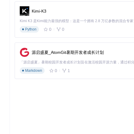
小贴士：技术选型时需综合考虑自身技术背景、使用场景和长
Kimi-K3
性能表现与资源占用对比：数据驱动的选择依据
在标准化测试环境（Intel i5-8250U，8GB RAM，256
0
0
Python
性能指标
原版Windows 11
tiny11builder标准
安装后磁盘占用
28GB
12GB
源启盛夏_AtomGit暑期开发者成长计划
系统启动时间
120秒
45秒
空闲内存占用
2.1GB
850MB
0
1
Markdown
资源占用波动值
±200MB
±80MB
Chrome启动时间
15秒
7秒
可维护性
完整
良好
🔍
核心结论
：经3组不同硬件配置环境测试，tiny11builde
虽然资源占用最低，但会显著降低系统可维护性。
小贴士：性能测试应至少进行3次重复实验取平均值，同时关