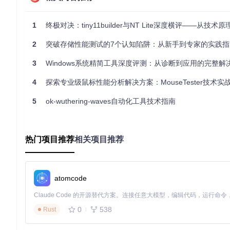
核心技术组件
：
部署映像服务和管理工具（DISM）：负责组件移除与系统配
1
终极对决：tiny11builder与NT Lite深度横评——从技术原理到落地效果
镜像创建工具（oscdimg.exe）：生成可启动ISO文件
无人值守配置文件：实现自动化安装与账户验证绕过
2
突破存储性能测试的7个认知陷阱：从新手到专家的实践指
工作模式解析
：
3
Windows系统精简工具深度评测：从诊断到应用的完整解
标准模式（tiny11maker.ps1）：平衡精简程度与系统功能完
4
探索专业级鼠标性能分析解决方案：MouseTester技术实
核心模式（tiny11Coremaker.ps1）：最大化精简程度，牺
NT Lite：商业级系统定制平台
5
ok-wuthering-waves自动化工具技术指南
NT Lite作为成熟的商业解决方案，提供图形化操作界面和全面的
底层实现对比
热门项目推荐
相关项目推荐
技术维度
tiny11builder
NT Lite
操作方式
命令行脚本驱动
图形界面操作
处理引擎
基于DISM原生组件
自主研发处理引擎
atomcode
扩展性
脚本可定制
插件扩展系统
版本支持
专注Windows 11
全版本Windows支持
0
538
Rust
更新机制
社区驱动更新
官方持续维护