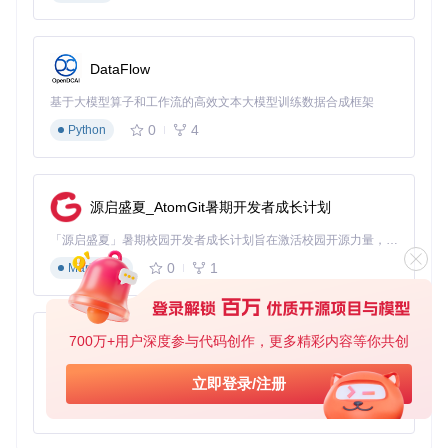
目标
：评估硬件与macOS的兼容性，确定最佳系统版本
方法
：工具自动分析硬件报告，显示CPU、GPU等关键组件的
兼容状态及推荐系统版本
验证
：查看兼容性状态提示，确认"Hardware is Compatibl
DataFlow
e"绿色标识，记录支持的macOS版本范围
基于大模型算子和工作流的高效文本大模型训练数据合成框架
图3：硬件兼容性检查结果界面，清晰展示各组件兼容状态，
0
4
Python
提升配置成功率
注意事项
：若出现显卡不兼容提示（如NVIDIA独显），工
具会自动推荐使用集成显卡或提供替代驱动方案
源启盛夏_AtomGit暑期开发者成长计划
3. 定制系统配置参数
「源启盛夏」暑期校园开发者成长计划旨在激活校园开源力量，通过积分激励、认证扶持、资源倾斜等形式，引导高校组织和开发者完成「入驻 — 建项目 — 做贡献 — 获认证 — 得资源」的完整闭环。无论你是想带领社团入驻平台的组织者，还是希望用代码贡献证明自己的开发者，都能在这里找到属于你的成长路径。
目标
：根据硬件特征生成优化的EFI配置
0
1
Markdown
方法
：在配置页面设置目标macOS版本，配置ACPI补丁、内
核扩展和SMBIOS型号等关键参数
验证
：确认各配置项均显示有效数值，如Audio Layout ID默认
设置为99，SMBIOS模型匹配推荐机型
700万+用户深度参与代码创作，更多精彩内容等你共创
py-xiaozhi
基于Python的Xiaozhi AI，适用于想要完整Xiaozhi体验而无需拥有专用硬件的用户。
图4：配置参数设置界面，提供直观的表单操作，简化复杂的E
立即登录/注册
FI参数配置
0
1
Python
4. 生成并验证EFI文件