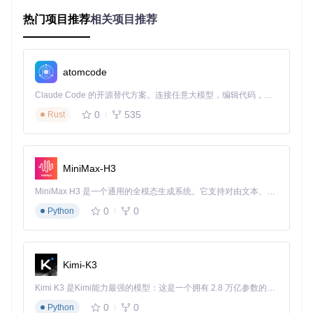
📌
自动化硬件扫描
：深度识别CPU、GPU、芯片组等核心组
热门项目推荐
相关项目推荐
件，自动生成硬件报告
📌
智能驱动匹配
：基于硬件特征库自动筛选兼容驱动，避免版
本冲突
📌
可视化配置界面
：将复杂的plist参数转化为表单操作，降低
atomcode
技术门槛
Claude Code 的开源替代方案。连接任意大模型，编辑代码，运行命令，自动验证 — 全自动执行。用 Rust 构建，极致性能。 ｜ An open-source alternative to Claude Code. Connect any LLM, edit code, run commands, and verify changes — autonomously. Built in Rust for speed. Get Started
二、构建高效配置的操作框架
0
535
Rust
1. 采集硬件特征数据
目标
：获取完整的系统硬件信息，为后续配置提供数据基础
MiniMax-H3
方法
：在工具主界面点击"Select Hardware Report"按钮，Win
dows用户可直接导出报告，Linux/macOS用户需通过Window
MiniMax H3 是一个通用的全模态生成系统。它支持对由文本、图像、视频和音频组成的多模态上下文进行统一理解，并能生成分辨率高达 2K、时长可达 15 秒的带原生立体声音频的视频。得益于面向任务泛化的系统设计，H3 在预训练阶段就已具备广泛的多模态上下文理解与生成能力，能够出色地执行复杂的多模态指令。
s系统生成后导入
验证
：检查报告状态显示"Hardware report loaded successful
0
0
Python
ly"，确认ACPI目录和报告路径均验证通过
图2：硬件报告选择界面，支持自动导出和手动导入两种方
Kimi-K3
式，确保配置效率的基础数据准确
Kimi K3 是Kimi能力最强的模型：这是一个拥有 2.8 万亿参数的混合专家（MoE）模型，具备原生视觉理解能力，并支持 100 万 token 的上下文窗口。
2. 执行兼容性智能分析
0
0
Python