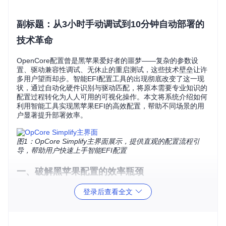
副标题：从3小时手动调试到10分钟自动部署的
技术革命
OpenCore配置曾是黑苹果爱好者的噩梦——复杂的参数设
置、驱动兼容性调试、无休止的重启测试，这些技术壁垒让许
多用户望而却步。智能EFI配置工具的出现彻底改变了这一现
状，通过自动化硬件识别与驱动匹配，将原本需要专业知识的
配置过程转化为人人可用的可视化操作。本文将系统介绍如何
利用智能工具实现黑苹果EFI的高效配置，帮助不同场景的用
户显著提升部署效率。
图1：OpCore Simplify主界面展示，提供直观的配置流程引
导，帮助用户快速上手智能EFI配置
一、破解黑苹果配置的效率瓶颈
登录后查看全文
传统OpenCore配置流程存在三大核心痛点：硬件信息收集需
手动运行多个工具、驱动选择依赖经验判断、配置文件修改易
出错。这些问题导致平均配置时间超过3小时，且成功率不足3
0%。智能配置工具通过以下创新彻底解决这些问题：