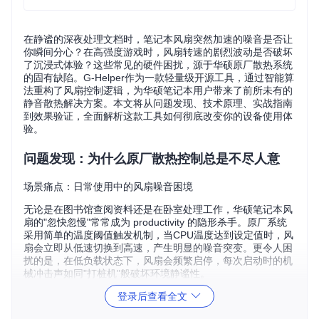
在静谧的深夜处理文档时，笔记本风扇突然加速的噪音是否让
你瞬间分心？在高强度游戏时，风扇转速的剧烈波动是否破坏
了沉浸式体验？这些常见的硬件困扰，源于华硕原厂散热系统
的固有缺陷。G-Helper作为一款轻量级开源工具，通过智能算
法重构了风扇控制逻辑，为华硕笔记本用户带来了前所未有的
静音散热解决方案。本文将从问题发现、技术原理、实战指南
到效果验证，全面解析这款工具如何彻底改变你的设备使用体
验。
问题发现：为什么原厂散热控制总是不尽人意
场景痛点：日常使用中的风扇噪音困境
无论是在图书馆查阅资料还是在卧室处理工作，华硕笔记本风
扇的"忽快忽慢"常常成为 productivity 的隐形杀手。原厂系统
采用简单的温度阈值触发机制，当CPU温度达到设定值时，风
扇会立即从低速切换到高速，产生明显的噪音突变。更令人困
扰的是，在低负载状态下，风扇会频繁启停，每次启动时的机
械冲击声如同"打桩机"般破坏环境静谧性。
登录后查看全文
技术解析：原厂控制策略的三大缺陷