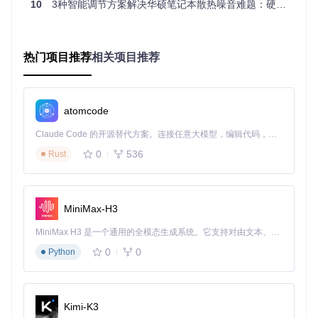
10
3种智能调节方案解决华硕笔记本散热噪音难题：硬件优化工具的实战应用
G-Helper采用
自适应PID控制
算法，通过以下创新技术实现智
能调节：
热门项目推荐
相关项目推荐
多维度温度感知
：同时监控CPU、GPU、主板和环境温
度，建立综合散热模型
预测式调节机制
：根据温度变化率提前调整风扇转速，避
免剧烈波动
atomcode
场景化Profile系统
：针对不同使用场景预设优化曲线，实
现"办公-游戏-创作"的无缝切换
Claude Code 的开源替代方案。连接任意大模型，编辑代码，运行命令，自动验证 — 全自动执行。用 Rust 构建，极致性能。 ｜ An open-source alternative to Claude Code. Connect any LLM, edit code, run commands, and verify changes — autonomously. Built in Rust for speed. Get Started
0
536
Rust
上图展示了G-Helper的风扇曲线设置界面，左侧为CPU和GP
U的温度-转速曲线编辑器，右侧为性能模式快速切换面板。与
传统的固定档位控制不同，这里的曲线可以实现温度与转速的
MiniMax-H3
连续对应关系，让风扇转速调节更加细腻平滑。
MiniMax H3 是一个通用的全模态生成系统。它支持对由文本、图像、视频和音频组成的多模态上下文进行统一理解，并能生成分辨率高达 2K、时长可达 15 秒的带原生立体声音频的视频。得益于面向任务泛化的系统设计，H3 在预训练阶段就已具备广泛的多模态上下文理解与生成能力，能够出色地执行复杂的多模态指令。
对比优势：数据驱动的精准控制
0
0
Python
与原厂系统相比，G-Helper的控制精度提升主要体现在三个方
面：
特性
原厂系统
提升幅度
G-Helper
Kimi-K3