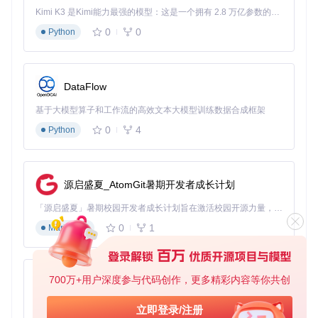
温度采样点
2-3个
8-12个
300%
Kimi K3 是Kimi能力最强的模型：这是一个拥有 2.8 万亿参数的混合专家（MoE）模型，具备原生视觉理解能力，并支持 100 万 token 的上下文窗口。
转速调节档位
3-5级
无级调节
无限级
0
0
Python
响应时间
1-2秒
0.1-0.3秒
700%
噪音波动范围
15-20dB
3-5dB
75%
DataFlow
实战指南：打造专属的静音散热方案
基于大模型算子和工作流的高效文本大模型训练数据合成框架
0
4
基础配置：从零开始的安装与设置
Python
环境准备
： 确保系统已安装.NET 7.0或更高版本运行时，卸载
华硕官方Armoury Crate软件以避免冲突。
源启盛夏_AtomGit暑期开发者成长计划
获取与安装
：
「源启盛夏」暑期校园开发者成长计划旨在激活校园开源力量，通过积分激励、认证扶持、资源倾斜等形式，引导高校组织和开发者完成「入驻 — 建项目 — 做贡献 — 获认证 — 得资源」的完整闭环。无论你是想带领社团入驻平台的组织者，还是希望用代码贡献证明自己的开发者，都能在这里找到属于你的成长路径。
# 克隆项目仓库
0
1
Markdown
git 
clone
 https://gitcode.com/GitHub_Trending/gh/g-helper

# 进入应用目录
cd
 g-helper/app

700万+用户深度参与代码创作，更多精彩内容等你共创
py-xiaozhi
# 运行应用程序
基于Python的Xiaozhi AI，适用于想要完整Xiaozhi体验而无需拥有专用硬件的用户。
立即登录/注册