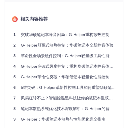
原厂散热系统存在三个根本性设计缺陷：首先是
阶梯式响应机
制
，仅设置少数几个温度阈值点，导致风扇转速突变；其次是
单一温度采样
，仅依赖CPU核心温度作为调节依据，忽略了系
统整体散热状态；最后是
固定响应曲线
，无法根据不同使用场
相关内容推荐
景动态调整策略。这些缺陷共同导致了风扇控制的"笨重型"表
现。
1
突破华硕笔记本噪音困局：G-Helper重构散热控制体系的技术革命
对比优势：G-Helper带来的控制革命
G-Helper通过
多点温度采样
和
连续变量控制
技术，彻底改变了
2
G-Helper颠覆式散热控制：华硕笔记本全新静音体验
传统的风扇调节方式。与原厂系统相比，它能实现更精细的转
速控制和平滑过渡，就像将传统的"开关式"水龙头升级为现代
3
革命性全场景硬件控制：G-Helper轻量级工具性能优化深度解析
的"旋钮式"调节阀，让散热系统真正做到"按需输出"而非"粗暴
响应"。
4
G-Helper突破式风扇控制：重构华硕笔记本静音体验的技术革命
技术原理：如何让风扇控制变得智能高效
5
G-Helper革命性突破：华硕笔记本轻量化性能控制工具彻底解决原厂软件顽疾
6
5维突破：G-Helper革新性控制工具如何重塑华硕笔记本性能体验
场景痛点：传统控制为何无法实现平滑调节
传统风扇控制如同老式空调，只能在"开/关"或少数几个档位间
7
风扇狂转不止？智能控温黑科技让你的笔记本重获新生——华硕笔记本噪音解决方案实测
切换，无法根据实际需求进行精准调节。这种设计不仅导致噪
音波动，还会造成能源浪费和不必要的机械磨损。当你只是浏
8
笔记本散热系统优化技术深度解析：G-Helper的智能温控创新方案
览网页时，风扇可能因短暂的CPU峰值负载而全速运转；而当
你真正需要高性能时，散热系统又可能反应迟缓。
9
G-Helper：华硕笔记本散热与性能优化完全指南
技术解析：G-Helper的核心控制算法