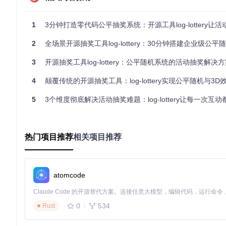
旋转，配合粒子特效与音效，将原本枯燥的抽奖环节转化为极具
1
3分钟打造零代码公平抽奖系统：开源工具log-lottery让活动
图：log-lottery主界面，星空背景配合网格化人员卡片布局，一
2
全场景开源抽奖工具log-lottery：30分钟搭建企业级公平
场景适配：不同规模活动的灵活解决方案
3
开源抽奖工具log-lottery：公平随机系统的活动抽奖解决
校园晚会：5分钟快速部署方案
4
颠覆传统的开源抽奖工具：log-lottery实现公平随机与3D效果
挑战
：学生会活动预算有限，技术支持不足，需要快速搭建且视
5
3个维度彻底解决活动抽奖难题：log-lottery让每一次互
解决方案
：
使用本地单机模式，直接在普通笔记本运行
通过Excel模板导入班级名单（支持按院系筛选）
热门项目推荐
相关项目推荐
选择"节日主题"皮肤，匹配晚会氛围
配置"温和"动画模式，避免设备性能不足导致卡顿
实施效果
：5人学生会团队在10分钟内完成从安装到启动的全过程
atomcode
图：校园晚会人员名单配置界面，支持批量导入与院系筛选（alt
0
534
Rust
展会互动：多终端同步展示方案