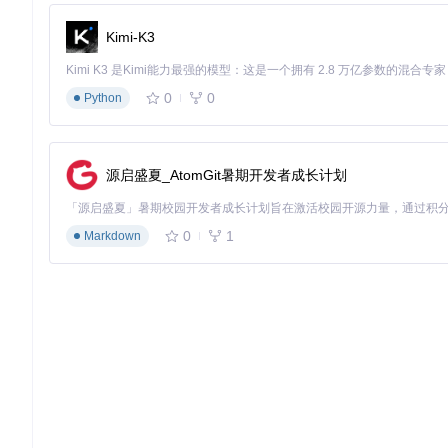
挑战
：展会现场需要在主屏幕与多个分会场同步显示抽奖过程，
Kimi-K3
解决方案
：
采用局域网共享模式，通过
npm run host
生成访问链接
在src/store/globalConfig.ts中调整
animationQuality
为"ba
0
0
Python
配置"禁止重复中奖"规则，避免同一观众多次获奖
启用抽奖结果自动同步功能，所有终端实时显示最新结果
适用场景
：行业展会、产品发布会、大型商业活动等多场地联动
源启盛夏_AtomGit暑期开发者成长计划
图：展会抽奖奖项配置界面，支持设置多等级奖项与中奖人数限制（a
0
1
Markdown
深度应用：从基础抽奖到场景化解决方案
全流程配置指南：从准备到执行的五步法
人员管理
：通过Excel导入或手动添加参与者信息，支持部
奖项设计
：设置奖项等级、数量及对应的展示图片，支持"是
视觉定制
：在界面配置中调整卡片颜色、文字大小、背景主题
动画设置
：根据参与人数选择合适的动画强度，200人以内推荐
结果导出
：抽奖结束后自动生成包含中奖者信息的Excel报表