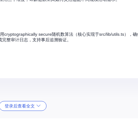
ographically secure随机数算法（核心实现于src/lib/utils.ts
成完整审计日志，支持事后追溯验证。
。
登录后查看全文
整。特别优化的Excel模板导入功能（模板位于public/人口登记表-zh
eejs打造沉浸式3D球体动画系统。参与者信息以卡片形式分布在三维空间，抽