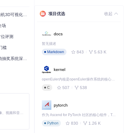
项目优选
收起
机3D可视化抽奖
全场
docs
全方位评测
暂无描述
零门槛
843
5.63 K
Markdown
抽奖系统深度解析
kernel
openEuler内核是openEuler操作系统的核心，既是系统性能与稳定性的基石，也是连接处理器、设备与服务的桥梁。
507
538
C
pytorch
MiniMax H3 是一个通用的全模态生成系统。它支持对由文本、图像、视频和音频组成的多模态上下文进行统一理解，并能生成分辨率高达 2K、时长可达 15 秒的带原生立体声音频的视频。得益于面向任务泛化的系统设计，H3 在预训练阶段就已具备广泛的多模态上下文理解与生成能力，能够出色地执行复杂的多模态指令。
作为 Ascend for PyTorch 社区的核心组件，TorchNPU 是昇腾专为 PyTorch 打造的深度学习适配插件，使 PyTorch 框架能够直接调用昇腾 NPU，为开发者提供昇腾 AI 处理器的超强算力。
830
1.26 K
Python