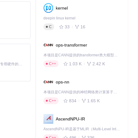
kernel
deepin linux kernel
33
16
C
ops-transformer
本项目是CANN提供的transformer类大模型算子库，实现网络在NPU上加速计算。
1.03 K
2.42 K
C++
基于Python的Xiaozhi AI，适用于想要完整Xiaozhi体验而无需拥有专用硬件的用户。
ops-nn
本项目是CANN提供的神经网络类计算算子库，实现网络在NPU上加速计算。
834
1.65 K
C++
AscendNPU-IR
AscendNPU-IR是基于MLIR（Multi-Level Intermediate Representation）构建的，面向昇腾亲和算子编译时使用的中间表示，提供昇腾完备表达能力，通过编译优化提升昇腾AI处理器计算效率，支持通过生态框架使能昇腾AI处理器与深度调优
496
336
C++