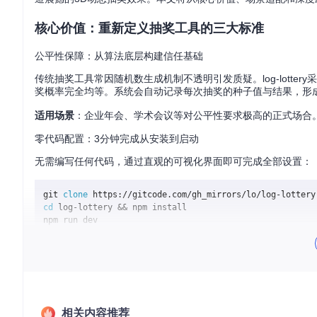
核心价值：重新定义抽奖工具的三大标准
公平性保障：从算法底层构建信任基础
传统抽奖工具常因随机数生成机制不透明引发质疑。log-lottery采用crypt
奖概率完全均等。系统会自动记录每次抽奖的种子值与结果，形
适用场景
：企业年会、学术会议等对公平性要求极高的正式场合
零代码配置：3分钟完成从安装到启动
无需编写任何代码，通过直观的可视化界面即可完成全部设置：
git 
clone
cd
 log-lottery && npm install

系统启动后自动进入配置向导，引导完成人员导入、奖项设置和动画效果调
x），支持批量导入数百人名单，大幅降低前期准备时间。
3D视觉体验：从静态列表到动态视觉盛宴
区别于传统抽奖工具的单调数字滚动，log-lottery基于thr
相关内容推荐