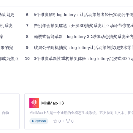
观赏性的视觉体验。
策划更简单
6
5个维度解析log-lottery：让活动策划者轻松实现公平随
键进入3D抽奖模式（alt: 公平抽奖3D动画效果展示）
随机系统
7
告别年会抽奖尴尬：开源3D抽奖系统让互动环节惊艳
方案
8
颠覆式智能革新：log-lottery 3D球体动态抽奖系统
的完美融合
9
破局公平随机抽奖：log-lottery让活动策划实现技术
觉效果突出的抽奖系统。
动都成为焦点
10
3个维度革新性重构抽奖体验：log-lottery沉浸式3D互动
，3D抽奖环节成为晚会亮点，参与度提升40%。
MiniMax-H3
Claude Code 的开源替代方案。连接任意大模型，编辑代码，运行命令，自动验证 — 全自动执行。用 Rust 构建，极致性能。 ｜ An open-source alternative to Claude Code. Connect any LLM, edit code, run commands, and verify changes — autonomously. Built in Rust for speed. Get Started
: 公平抽奖人员管理系统）
0
0
Python