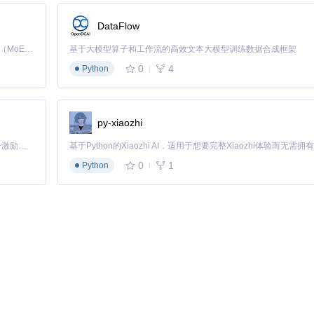
确保信息实时一致。
DataFlow
Kimi K3 是Kimi能力最强的模型：这是一个拥有 2.8 万亿参数的混合专家（MoE）模型，具备原生视觉理解能力，并支持 100 万 token 的上下文窗口。
基于大模型算子和工作流的高效文本大模型训练数据合成框架
lanced"模式
0
4
Python
场景。
py-xiaozhi
「源启盛夏」暑期校园开发者成长计划旨在激活校园开源力量，通过积分激励、认证扶持、资源倾斜等形式，引导高校组织和开发者完成「入驻 — 建项目 — 做贡献 — 获认证 — 得资源」的完整闭环。无论你是想带领社团入驻平台的组织者，还是希望用代码贡献证明自己的开发者，都能在这里找到属于你的成长路径。
lt: 3D抽奖系统奖项管理）
0
1
Python
门、职级等多维度标签分类
否允许重复中奖"等规则配置
，上传活动LOGO
"流畅模式"，200人以上选择"性能优先模式"
，支持PDF证书导出