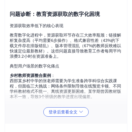
问题诊断：教育资源获取的数字化困境
资源获取效率低下的核心表现
教育数字化进程中，资源获取环节存在三大效率瓶颈：链接解
析复杂度高（平均需要6步操作）、格式兼容性差（43%的下
载文件存在排版错乱）、版本管理混乱（67%的教师反映难以
快速定位最新教材）。这些问题直接导致教育工作者每周平均
浪费3.2小时在资源准备上。
典型用户场景的数字化痛点
乡村教师资源整合案例
：
西部某乡村中学的张老师需要为学生准备跨学科综合实践课
程，但面临三大挑战：网络条件限制导致在线预览卡顿、不同
学科教材格式不统一、离线资源更新困难。某学期曾因教材版
本不一致，导致3个班级的教学进度出现偏差。
Homeschooling教材管理案例
：
登录后查看全文
北京某家庭采用homeschooling模式，家长王女士需要同时管
理6个学科、4个年级的教材资源。传统下载方式下，每月需花
费8小时整理文件，且常出现重复下载或版本错误问题，严重
影响教学计划执行。