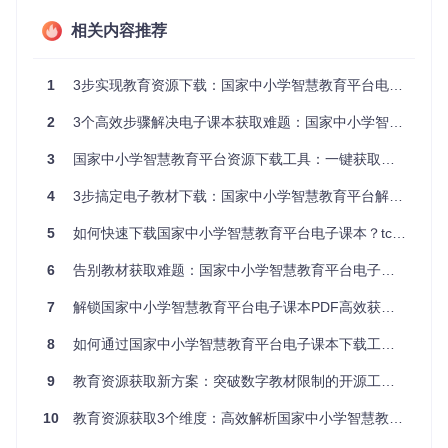
方案对比：教育资源工具的效能分析
相关内容推荐
主流获取方式对比表
1
3步实现教育资源下载：国家中小学智慧教育平台电子课本解析工具使用指南
操作
资源
批量
多设
工具类
格式
适用
复杂
完整
处理
备同
型
优化
场景
2
3个高效步骤解决电子课本获取难题：国家中小学智慧教育平台解析工具全攻略
度
性
能力
步
★★
★★
★☆
★☆
★☆
单文
3
国家中小学智慧教育平台资源下载工具：一键获取电子课本的终极指南
手动下
★★
★☆
☆☆
☆☆
☆☆
件获
载
★
☆
☆
☆
☆
取
4
3步搞定电子教材下载：国家中小学智慧教育平台解析工具全指南
★★
★★
★★
★★
★★
少量
浏览器
5
如何快速下载国家中小学智慧教育平台电子课本？tchMaterial-parser工具完整指南
★☆
★★
☆☆
☆☆
★☆
资源
插件
☆
☆
☆
☆
☆
获取
6
告别教材获取难题：国家中小学智慧教育平台电子课本解析工具让资源下载变得简单
★☆
★★
★★
★★
★★
批量
专业解
☆☆
★★
★★
★★
★★
资源
7
解锁国家中小学智慧教育平台电子课本PDF高效获取指南
析工具
☆
★
★
☆
☆
管理
8
如何通过国家中小学智慧教育平台电子课本下载工具解决教材获取难题？3个高效技巧
平台官
★★
★★
★★
★★
★★
平台
方客户
☆☆
★★
★☆
★★
★★
深度
9
教育资源获取新方案：突破数字教材限制的开源工具详解
端
☆
★
☆
★
★
用户
工具选型决策树
10
教育资源获取3个维度：高效解析国家中小学智慧教育平台PDF教材全指南
开始
