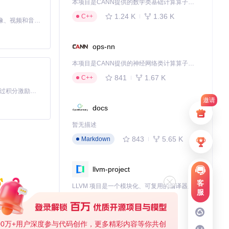
本项目是CANN提供的数学类基础计算算子库，实现网络在NPU上加速计算。
1.24 K
1.36 K
C++
MiniMax H3 是一个通用的全模态生成系统。它支持对由文本、图像、视频和音频组成的多模态上下文进行统一理解，并能生成分辨率高达 2K、时长可达 15 秒的带原生立体声音频的视频。得益于面向任务泛化的系统设计，H3 在预训练阶段就已具备广泛的多模态上下文理解与生成能力，能够出色地执行复杂的多模态指令。
ops-nn
本项目是CANN提供的神经网络类计算算子库，实现网络在NPU上加速计算。
841
1.67 K
C++
「源启盛夏」暑期校园开发者成长计划旨在激活校园开源力量，通过积分激励、认证扶持、资源倾斜等形式，引导高校组织和开发者完成「入驻 — 建项目 — 做贡献 — 获认证 — 得资源」的完整闭环。无论你是想带领社团入驻平台的组织者，还是希望用代码贡献证明自己的开发者，都能在这里找到属于你的成长路径。
邀请
docs
暂无描述
843
5.65 K
Markdown
llvm-project
客
LLVM 项目是一个模块化、可复用的编译器及工具链技术的集合。此fork用于添加仓颉编译器的功能，并支持仓颉编译器项目。
服
755
830
C++
00万+用户深度参与代码创作，更多精彩内容等你共创