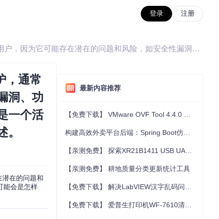
登录
注册
/ 虽然提供的项目Readme信息非常有限，并且明确指出该项目已被废弃，不再维护，通常我们不会推荐这样的项目给用户，因为它可能存在潜在的问题和风险，如安全性漏洞、功能不兼容新环境等。但出于教育目的，我们可以构想一个理想化的场景，如果这是一个活跃且有价值的项目，它可能会是怎样的。请注意，以下内容是基于假设的虚构描述。
护，通常
最新内容推荐
漏洞、功
是一个活
【免费下载】 VMware OVF Tool 4.4.0 资源下载
述。
构建高效外卖平台后端：Spring Boot仿美团外卖服务器项目推荐
【亲测免费】 探索XR21B1411 USB UART驱动程序：跨平台通信的利器
【亲测免费】 耕地质量分类更新统计工具
在潜在的问题和
可能会是怎样
【免费下载】 解决LabVIEW汉字乱码问题：LabVIEW UTF8 转 GBK 模块推荐
【免费下载】 爱普生打印机WF-7610清零软件：免费、便捷的解决方案