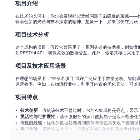
项目介绍
在技术的长河中，偶尔会发现那些曾经闪耀而后隐退的宝藏——比
载着创新的光芒与技术探索的精神。想象一下，如果它仍在活跃
项目技术分析
这个虚构的项目，假设它曾采用了一系列先进的技术栈，例如微服务架构
如RESTful API，确保高效的数据交互。此外，假定其核心
项目及技术应用场景
在理想的场景下，“未命名项目”或许广泛应用于数据分析、智能
运营效率。例如，在物流行业中，利用其内置的优化算法，可以
项目特点
技术创新
：假使该技术不曾过时，它的AI集成将是亮点，显
灵活性与可扩展性
：基于微服务的设计使其易于适应不断变化
高性能处理
：优化的数据处理机制确保即使在高负载下也能保
用户体验
：虽然是技术导向，但良好的API文档和开发者体验
尽管现实告诉我们“未命名项目”已不再发展，但它提醒我们每一
项目也可能成为后来者的灵感源泉，激发新的创意和技术突破。