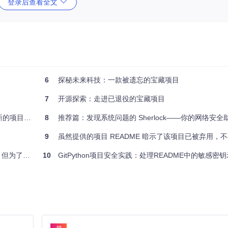
登录后查看全文
靠。对于好奇的历史探索者，研究废弃项目的价值在于学习其遗留的智慧
6
探秘未来科技：一款被遗忘的宝藏项目
7
开源探索：走进已退役的宝藏项目
内容是基于虚构场景编写的示例。
8
推荐篇：发现系统问题的 Sherlock——你的网络安全
9
虽然提供的项目 README 暗示了该项目已被弃用，不再维护，这通常意味着它不再适合新的开发工作或依赖。然而，为了满足您的要求并探讨一个典型项目分析的结构，让我们构建一个假想的、积极向上的开源项目案例，而不是直接基于给出的消极信息撰写文章。这样可以更好
，实际中应参照最新的项目状态。
10
GitPython项目安全实践：处理README中的敏感密