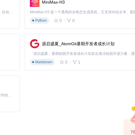
MiniMax-H3
Claude Code 的开源替代方案。连接任意大模型，编辑代码，运行命令，自动验证 — 全自动执行。用 Rust 构建，极致性能。 ｜ An open-source alternative to Claude Code. Connect any LLM, edit code, run commands, and verify changes — autonomously. Built in Rust for speed. Get Started
0
0
Python
源启盛夏_AtomGit暑期开发者成长计划
0
1
Markdown
基于Python的Xiaozhi AI，适用于想要完整Xiaozhi体验而无需拥有专用硬件的用户。
7