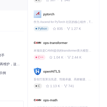
C
而非直接应用。
pytorch
作为 Ascend for PyTorch 社区的核心组件，TorchNPU 是昇腾专为 PyTorch 打造的深度学习适配插件，使 PyTorch 框架能够直接调用昇腾 NPU，为开发者提供昇腾 AI 处理器的超强算力。
835
1.27 K
Python
ops-transformer
本项目是CANN提供的transformer类大模型算子库，实现网络在NPU上加速计算。
助手
1.04 K
2.44 K
C++
地展示如何为潜在用户推荐和描述一个有价值的技术项目。
openHiTLS
钥示例
旨在打造算法先进、性能卓越、高效敏捷、安全可靠的密码套件，通过轻量级、可剪裁的软件技术架构满足各行业不同场景的多样化要求，让密码技术应用更简单，同时探索后量子等先进算法创新实践，构建密码前沿技术底座！
1.13 K
741
C
ops-math