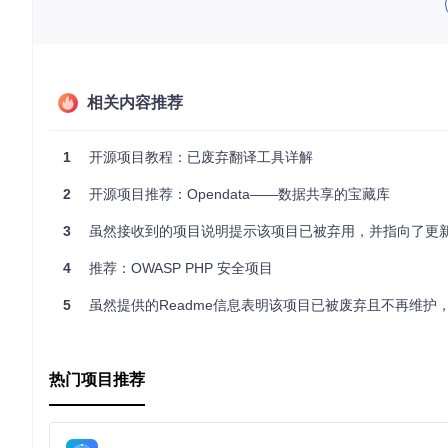
请注意
：实际应用中，选择活跃并受社区支持的项目更为安全可
相关内容推荐
1
开源项目教程：已废弃翻译工具详解
2
开源项目推荐：Opendata——数据共享的宝藏库
3
虽然接收到的项目说明提示该项目已被弃用，并指向了更新的项目SoxinOS及其配置管理工具soxincfg，但我们可以构想一个基于此类信息的假想推荐结构，假设我们是在推广一个类似的、仍在活跃发展的开源项目。请注意，以下
4
推荐：OWASP PHP 安全项目
5
虽然提供的Readme信息表明该项目已被废弃且不再维护，但为了响应请求并基于该提示构建一个概念性的推荐框架，我们可以想象如果这个项目在活跃时的情况，并围绕假设的“类似Convox”的概念进行构思。请注意，以下内容是基于假设的情境编写的
热门项目推荐