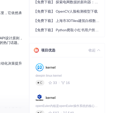
【免费下载】 探索电网数据的新利器：电网数据Gephi数据集
【免费下载】 OpenCV人脸检测模型下载
落里，它依然承
【免费下载】 上海市3DTiles建筑白模数据下载
【免费下载】 Python爬取小红书用户所有笔记数据
API设计原则，
界的热门话题。
项目优选
收起
自动化决策提升
kernel
deepin linux kernel
33
16
C
kernel
openEuler内核是openEuler操作系统的核心，既是系统性能与稳定性的基石，也是连接处理器、设备与服务的桥梁。
里，每个废弃的
507
540