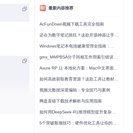
最新内容推荐
AcFunDown视频下载工具完全指南
还在为数字笔记抓狂？这款开源神器让手写批注效率提升300%
Windows笔记本电池健康管理全指南：从根源解决电池损耗问题
gmx_MMPBSA分子间相互作用索引错误的深度诊断与解决
Axure RP 11 本地化方案：Mac中文界面优化与原型设计工具汉化全指南
如何高效获取教育资源？这款工具让教材下载效率提升80%
视频元数据深度编辑：专业技巧与案例
网盘直链下载技术解析与应用指南
如何用DeepSeek-R1推理模型提升复杂任务解决能力：完整指南
5个突破瓶颈技巧：硬件优化工具让你的电脑性能提升30%