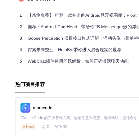
        ),

        body: Center(

1
【亲测免费】 推荐一款神奇的Android悬浮视图库：Floating
          child: ElevatedButton(

            onPressed: () {

              _showFloatyHead();

2
推荐：Android-ChatHead - 带给你FB Messenger般的浮
            },

            child: Text(
'Show Floaty Chathead'
),

3
Goose Perception 项目接口模式详解：浮动头像与菜单
          ),

        ),

4
探索未来交互：HoloBot带你进入混合现实的世界
      ),

    );

5
WebChat插件使用问题解析：如何正确激活聊天功能
  }

void
 _showFloatyHead() {

final
 header = FloatyHeadHeader(

热门项目推荐
      title: FloatyHeadText(

        text: 
"Outgoing Call"
,

        fontSize: 
10
,

        textColor: Colors.black45,

atomcode
      ),

      padding: FloatyHeadPadding.setSymmetricPadding(
12
      subTitle: FloatyHeadText(

0
533
Rust
        text: 
"8989898989"
,

        fontSize: 
14
,

        fontWeight: FontWeight.bold,
