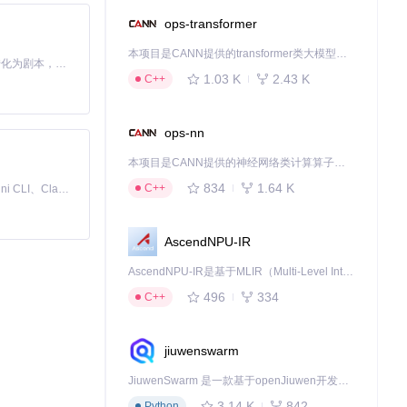
ops-transformer
本项目是CANN提供的transformer类大模型算子库，实现网络在NPU上加速计算。
Toonflow 是一款 AI 短剧漫剧工具，能够利用 AI 技术将小说自动转化为剧本，并结合 AI 生成的图片和视频，实现高效的短剧创作。借助 Toonflow，可以轻松完成从文字到影像的全流程，让短剧制作变得更加智能与便捷。
1.03 K
2.43 K
C++
ops-nn
本项目是CANN提供的神经网络类计算算子库，实现网络在NPU上加速计算。
834
1.64 K
C++
免费、本地、开源的 24/7 全天候 Cowork 应用，以及适用于 Gemini CLI、Claude Code、Codex、OpenCode、Qwen Code、Goose CLI、Auggie 等的 OpenClaw | 🌟 喜欢就点star吧
AscendNPU-IR
AscendNPU-IR是基于MLIR（Multi-Level Intermediate Representation）构建的，面向昇腾亲和算子编译时使用的中间表示，提供昇腾完备表达能力，通过编译优化提升昇腾AI处理器计算效率，支持通过生态框架使能昇腾AI处理器与深度调优
496
334
C++
jiuwenswarm
JiuwenSwarm 是一款基于openJiuwen开发的智能AI Agent，它能够将大语言模型的强大能力，通过你日常使用的各类通讯应用，直接延伸至你的指尖。
3.14 K
842
Python