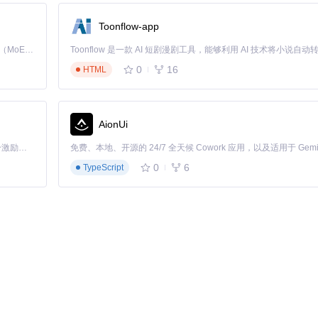
Toonflow-app
rs.grey[
100
]),

Kimi K3 是Kimi能力最强的模型：这是一个拥有 2.8 万亿参数的混合专家（MoE）模型，具备原生视觉理解能力，并支持 100 万 token 的上下文窗口。
0
16
HTML
AionUi
「源启盛夏」暑期校园开发者成长计划旨在激活校园开源力量，通过积分激励、认证扶持、资源倾斜等形式，引导高校组织和开发者完成「入驻 — 建项目 — 做贡献 — 获认证 — 得资源」的完整闭环。无论你是想带领社团入驻平台的组织者，还是希望用代码贡献证明自己的开发者，都能在这里找到属于你的成长路径。
0
6
TypeScript