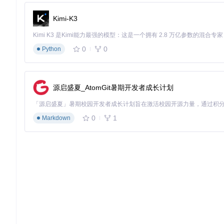
        textColor: Colors.black87,

      ),

Kimi-K3
      decoration: FloatyHeadDecoration(startColor: Colo
      button: FloatyHeadButton(

        text: FloatyHeadText(

0
0
Python
          text: 
"Personal"
,

          fontSize: 
10
,

          textColor: Colors.black45,

        ),

源启盛夏_AtomGit暑期开发者成长计划
        tag: 
"personal_btn"
,

      ),

    );

0
1
Markdown
final
 body = FloatyHeadBody(

      rows: [

        EachRow(

          columns: [

            EachColumn(

              text: FloatyHeadText(

                text: 
"Updated body"
,

                fontSize: 
12
,

                textColor: Colors.black45,

              ),

            ),

          ],
