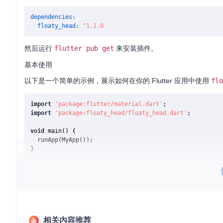
dependencies:
floaty_head:
^1.1.0
然后运行
flutter pub get
来安装插件。
基本使用
以下是一个简单的示例，展示如何在你的 Flutter 应用中使用
flo
import
'package:flutter/material.dart'
import
'package:floaty_head/floaty_head.dart'
;

void
 main() {

  runApp(MyApp());

}

class
MyApp
extends
StatelessWidget
{

@override
  Widget build(BuildContext context) {

return
 MaterialApp(

      home: Scaffold(

        appBar: AppBar(

相关内容推荐
          title: Text(
'Floaty Chathead Example'
),
