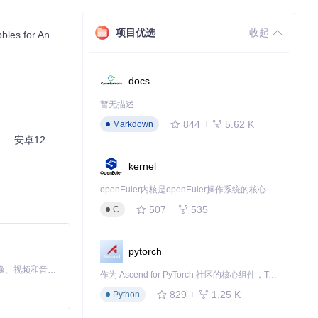
项目优选
收起
 Android
docs
暂无描述
844
5.62 K
Markdown
14系统的福音
kernel
openEuler内核是openEuler操作系统的核心，既是系统性能与稳定性的基石，也是连接处理器、设备与服务的桥梁。
507
535
C
pytorch
MiniMax H3 是一个通用的全模态生成系统。它支持对由文本、图像、视频和音频组成的多模态上下文进行统一理解，并能生成分辨率高达 2K、时长可达 15 秒的带原生立体声音频的视频。得益于面向任务泛化的系统设计，H3 在预训练阶段就已具备广泛的多模态上下文理解与生成能力，能够出色地执行复杂的多模态指令。
作为 Ascend for PyTorch 社区的核心组件，TorchNPU 是昇腾专为 PyTorch 打造的深度学习适配插件，使 PyTorch 框架能够直接调用昇腾 NPU，为开发者提供昇腾 AI 处理器的超强算力。
829
1.25 K
Python