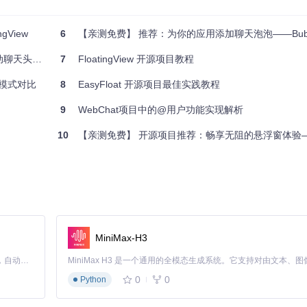
View
6
【亲测免费】 推荐：为你的应用添加聊天泡泡——Bubbles for
动聊天头体验
7
FloatingView 开源项目教程
栏模式对比
8
EasyFloat 开源项目最佳实践教程
9
WebChat项目中的@用户功能实现解析
10
【亲测免费】 开源项目推荐：畅享无阻的悬浮窗体验——安卓12至
MiniMax-H3
, 
12
),

Claude Code 的开源替代方案。连接任意大模型，编辑代码，运行命令，自动验证 — 全自动执行。用 Rust 构建，极致性能。 ｜ An open-source alternative to Claude Code. Connect any LLM, edit code, run commands, and verify changes — autonomously. Built in Rust for speed. Get Started
0
0
Python