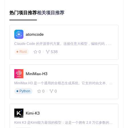
三、抽卡记录分析：数据驱动的祈愿策略
热门项目推荐
相关项目推荐
问题描述
："每次限定池都忍不住氪金，但总是记不清垫了多
少发，不知道什么时候能出五星，常常错过保底机会。"
解决方案
：自动记录所有祈愿结果，通过可视化图表展示抽卡
atomcode
概率分布，精确计算保底剩余次数，并根据历史数据预测最佳
抽取时机。
Claude Code 的开源替代方案。连接任意大模型，编辑代码，运行命令，自动验证 — 全自动执行。用 Rust 构建，极致性能。 ｜ An open-source alternative to Claude Code. Connect any LLM, edit code, run commands, and verify changes — autonomously. Built in Rust for speed. Get Started
实际效果
：根据用户反馈，使用抽卡分析功能后，平均节省3
0
538
Rust
0%的原石消耗，五星角色获取效率提升40%。
MiniMax-H3
抽卡优化步骤：
导入历史祈愿数据（支持手动输入和自动同步）
MiniMax H3 是一个通用的全模态生成系统。它支持对由文本、图像、视频和音频组成的多模态上下文进行统一理解，并能生成分辨率高达 2K、时长可达 15 秒的带原生立体声音频的视频。得益于面向任务泛化的系统设计，H3 在预训练阶段就已具备广泛的多模态上下文理解与生成能力，能够出色地执行复杂的多模态指令。
查看保底进度和概率分析
0
0
Python
设置目标角色的抽取策略
接收最佳抽取时机提醒
四、多账号管理方案：一键切换无障碍
Kimi-K3
问题描述
："我有三个账号需要打理，每次切换都要重新登
Kimi K3 是Kimi能力最强的模型：这是一个拥有 2.8 万亿参数的混合专家（MoE）模型，具备原生视觉理解能力，并支持 100 万 token 的上下文窗口。
录，角色信息和资源状态也记不清，管理起来特别麻烦。"