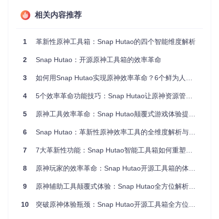
"作为一名45级玩家，我抽到胡桃后完全不知道该怎么培养。S
nap Hutao不仅告诉我要先突破到80级，还推荐了'魔女套'的最
相关内容推荐
佳获取路线，甚至计算出每天需要刷多少次副本。一周后我的
胡桃伤害直接提升了3倍，现在已经能轻松打通深渊11层了！"
——来自玩家"星辰旅行者"的分享
1
革新性原神工具箱：Snap Hutao的四个智能维度解析
二、材料管理革命：告别背包混乱时代
2
Snap Hutao：开源原神工具箱的效率革命
问题描述
："背包里几百种材料分不清哪些有用，每次想合成
3
如何用Snap Hutao实现原神效率革命？6个鲜为人知的实用技巧
突破材料都要翻半天，经常发现急需的材料早就被当垃圾卖掉
了。"
4
5个效率革命功能技巧：Snap Hutao让原神资源管理效率提升300%
解决方案
：智能材料管理系统会自动分类整理所有物品，标记
5
原神工具效率革命：Snap Hutao颠覆式游戏体验提升指南
重要材料并设置最低保有量提醒。当材料数量低于阈值时，系
统会主动提示获取途径。
6
Snap Hutao：革新性原神效率工具的全维度解析与实践指南
实际效果
：90%的用户表示，使用材料管理功能后，背包整理
7
7大革新性功能：Snap Hutao智能工具箱如何重塑原神玩家体验
时间从平均15分钟减少到2分钟，材料浪费现象下降75%。
8
原神玩家的效率革命：Snap Hutao开源工具箱的体验升级之路
9
原神辅助工具颠覆式体验：Snap Hutao全方位解析从新手到高手的必备助手
⚠️ 重要提示：首次使用时建议进行全面材料盘点，系统会
根据你的角色阵容智能推荐保留材料，避免误删关键资
10
突破原神体验瓶颈：Snap Hutao开源工具箱全方位提升游戏效率
源。