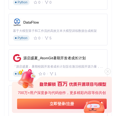
0
0
Python
解决方案
：多账号隔离管理系统允许你在一个界面下管理所有
游戏账号，每个账号的数据独立存储，一键切换无需重复登
录，还能分别设置提醒和培养计划。
DataFlow
实际效果
：多账号用户的切换时间从平均45秒缩短至2秒，账
号间资源调配效率提升80%。
基于大模型算子和工作流的高效文本大模型训练数据合成框架
0
5
Python
五、活动与日常规划：不错过任何奖励
源启盛夏_AtomGit暑期开发者成长计划
问题描述
："经常忘记领每日委托奖励，重要活动开始了也不
知道，等想起来时已经结束了，损失好多原石。"
「源启盛夏」暑期校园开发者成长计划旨在激活校园开源力量，通过积分激励、认证扶持、资源倾斜等形式，引导高校组织和开发者完成「入驻 — 建项目 — 做贡献 — 获认证 — 得资源」的完整闭环。无论你是想带领社团入驻平台的组织者，还是希望用代码贡献证明自己的开发者，都能在这里找到属于你的成长路径。
解决方案
：智能日程系统会自动同步游戏内活动信息，根据你
0
1
Markdown
的游戏习惯设置个性化提醒，还能规划每日最优任务路线，确
保高效完成所有奖励内容。
实际效果
：用户反馈显示，使用日程规划功能后，活动奖励获
700万+用户深度参与代码创作，更多精彩内容等你共创
py-xiaozhi
取率从65%提升至100%，每日任务完成时间平均缩短15分
钟。
基于Python的Xiaozhi AI，适用于想要完整Xiaozhi体验而无需拥有专用硬件的用户。
立即登录/注册
玩家误区解答：
0
1
Python