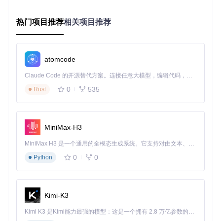
2.3 个性化主题：打造专属视觉体验
洛雪音乐助手提供了多种主题背景，让你可以根据心情和场景
热门项目推荐
相关项目推荐
切换不同的视觉风格：
图2：中国水墨风格主题，营造古典雅致的音乐氛围
atomcode
Claude Code 的开源替代方案。连接任意大模型，编辑代码，运行命令，自动验证 — 全自动执行。用 Rust 构建，极致性能。 ｜ An open-source alternative to Claude Code. Connect any LLM, edit code, run commands, and verify changes — autonomously. Built in Rust for speed. Get Started
图3：梦幻星空主题，适合夜间音乐欣赏
0
535
Rust
图4：动漫风格主题，为年轻用户带来活力与激情
三、使用指南：从零开始的音乐之旅
MiniMax-H3
MiniMax H3 是一个通用的全模态生成系统。它支持对由文本、图像、视频和音频组成的多模态上下文进行统一理解，并能生成分辨率高达 2K、时长可达 15 秒的带原生立体声音频的视频。得益于面向任务泛化的系统设计，H3 在预训练阶段就已具备广泛的多模态上下文理解与生成能力，能够出色地执行复杂的多模态指令。
3.1 环境准备与安装
0
0
Python
确保你的系统满足以下要求：
Windows 7及以上、macOS 10.10及以上或主流Linux
发行版
Kimi-K3
至少100MB可用存储空间
稳定的互联网连接
Kimi K3 是Kimi能力最强的模型：这是一个拥有 2.8 万亿参数的混合专家（MoE）模型，具备原生视觉理解能力，并支持 100 万 token 的上下文窗口。