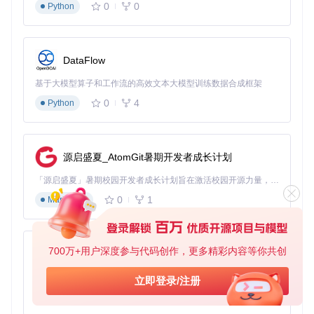
0
0
Python
获取安装包：
访问项目仓库：
git clone https://gitcode.com/
GitHub_Trending/lx/lx-music-desktop
DataFlow
根据你的操作系统选择相应的安装包格式
基于大模型算子和工作流的高效文本大模型训练数据合成框架
安装步骤：
0
4
Python
Windows用户：运行.exe安装包或解压.7z便携版本
macOS用户：将.dmg文件中的应用拖拽至应用程序文
件夹
Linux用户：根据发行版选择.deb、.rpm或.AppImage格
源启盛夏_AtomGit暑期开发者成长计划
式进行安装
3.2 初次使用设置
「源启盛夏」暑期校园开发者成长计划旨在激活校园开源力量，通过积分激励、认证扶持、资源倾斜等形式，引导高校组织和开发者完成「入驻 — 建项目 — 做贡献 — 获认证 — 得资源」的完整闭环。无论你是想带领社团入驻平台的组织者，还是希望用代码贡献证明自己的开发者，都能在这里找到属于你的成长路径。
0
1
Markdown
启动洛雪音乐助手后，首先进行基本设置：
选择默认音乐源
设置下载路径和音质偏好
700万+用户深度参与代码创作，更多精彩内容等你共创
py-xiaozhi
配置快捷键
基于Python的Xiaozhi AI，适用于想要完整Xiaozhi体验而无需拥有专用硬件的用户。
立即登录/注册
熟悉界面布局：
0
1
Python
左侧导航栏：包含搜索、歌单、排行榜等功能入口