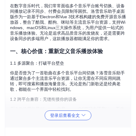
在数字音乐时代，我们常常面临多个音乐平台账号切换、设备
间播放记录不同步、付费会员限制等困扰。洛雪音乐助手桌面
版作为一款基于Electron和Vue 3技术栈构建的免费开源音乐播
放器，整合了酷我、酷狗、咪咕等主流音乐平台资源，支持Wi
ndows、macOS和Linux三大操作系统，为用户提供一站式的
音乐播放体验。无论是追求高品质音乐的发烧友，还是需要跨
设备同步的多端用户，这款播放器都能满足你的需求。
一、核心价值：重新定义音乐播放体验
1.1 多源聚合：打破平台壁垒
你是否曾为了一首歌曲在多个音乐平台间切换？洛雪音乐助手
通过聚合多个主流音乐平台资源，让你无需在不同应用间跳
转，即可搜索和播放海量音乐。无论是热门新歌还是经典老
歌，都能在一个界面中轻松找到。
1.2 跨平台兼容：无缝衔接你的设备
无论你使用的是Windows电脑、macOS笔记本还是Linux工作
站，洛雪音乐助手都能提供一致的用户体验。想象一下，在办
登录后查看全文
公室的Windows电脑上创建的播放列表，回到家后可以在Linu
x系统的台式机上继续播放，真正实现音乐体验的无缝衔接。
1.3 完全免费开源：透明可控的音乐体验