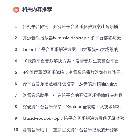
与许多付费音乐服务不同，洛雪音乐助手的所有功能完全免
相关内容推荐
费，没有任何隐藏收费项目。更重要的是，它的代码完全开
源，用户可以查看和参与改进，确保软件的透明度和安全性。
1
告别平台限制：开源跨平台音乐解决方案让音乐播放体验升级
图1：洛雪音乐助手主界面，展示了多平台音乐搜索结果和播
2
开源音乐播放器lx-music-desktop：多平台部署与无损音质体验指南
放控制区域
3
Listen1全平台音乐解决方案：3大系统+5大场景的无缝音乐体验
二、功能解析：打造个性化音乐空间
4
10款跨平台音乐解决方案：洛雪音乐生态整合平台全方位评测
2.1 智能搜索：快速定位心仪音乐
5
4个维度重塑音乐体验：洛雪音乐播放器如何打造开源音乐新生态
多平台并行搜索：同时在多个音乐平台搜索，确保找到最匹
配的结果
6
跨平台音乐播放器终极指南：从安装到精通的全方位使用教程
精准筛选：支持按歌手、专辑、歌词等多维度筛选
搜索历史记录：快速回顾之前的搜索，方便再次查找
7
洛雪音乐助手：打造跨平台的开源音乐播放解决方案
你知道吗？通过组合关键词，如"周杰伦 晴天 live"，可以更
8
突破跨平台音乐壁垒：Spotube全攻略 - 从技术解析到场景化应用
精准地找到特定版本的歌曲。
2.2 歌单管理：你的音乐收藏中心
9
MusicFreeDesktop：跨平台音乐解决方案的无缝体验
自定义歌单：根据喜好创建多个歌单，分类管理音乐
10
智能排序：支持按播放次数、添加时间等多种方式排序
洛雪音乐助手：重新定义跨平台音乐播放的开源解决方案
歌单导入导出：方便备份和分享你的音乐收藏