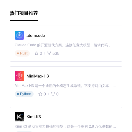
热门项目推荐
atomcode
Claude Code 的开源替代方案。连接任意大模型，编辑代码，运行命令，自动验证 — 全自动执行。用 Rust 构建，极致性能。 ｜ An open-source alternative to Claude Code. Connect any LLM, edit code, run commands, and verify changes — autonomously. Built in Rust for speed. Get Started
0
535
Rust
MiniMax-H3
MiniMax H3 是一个通用的全模态生成系统。它支持对由文本、图像、视频和音频组成的多模态上下文进行统一理解，并能生成分辨率高达 2K、时长可达 15 秒的带原生立体声音频的视频。得益于面向任务泛化的系统设计，H3 在预训练阶段就已具备广泛的多模态上下文理解与生成能力，能够出色地执行复杂的多模态指令。
0
0
Python
Kimi-K3
Kimi K3 是Kimi能力最强的模型：这是一个拥有 2.8 万亿参数的混合专家（MoE）模型，具备原生视觉理解能力，并支持 100 万 token 的上下文窗口。