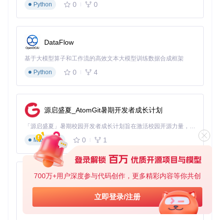
0
0
Python
DataFlow
基于大模型算子和工作流的高效文本大模型训练数据合成框架
0
4
Python
源启盛夏_AtomGit暑期开发者成长计划
「源启盛夏」暑期校园开发者成长计划旨在激活校园开源力量，通过积分激励、认证扶持、资源倾斜等形式，引导高校组织和开发者完成「入驻 — 建项目 — 做贡献 — 获认证 — 得资源」的完整闭环。无论你是想带领社团入驻平台的组织者，还是希望用代码贡献证明自己的开发者，都能在这里找到属于你的成长路径。
0
1
Markdown
700万+用户深度参与代码创作，更多精彩内容等你共创
py-xiaozhi
基于Python的Xiaozhi AI，适用于想要完整Xiaozhi体验而无需拥有专用硬件的用户。
立即登录/注册
0
1
Python