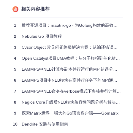
娱乐互动
：在聊天中搜索并分享Giphy动图，或者利用Gugg
相关内容推荐
y引擎获取表情包。
信息订阅
：自动发布RSS源的最新内容至房间内。
自动化构建通知
：监控Travis CI的构建状态并及时反馈结
1
推荐开源项目：mautrix-go - 为Golang构建的高效Matrix框架
果。
2
Nebulas Go 项目教程
项目特点
3
CJsonObject 常见问题终极解决方案：从编译错误到内存泄漏一网打尽
多用户支持
：可以连接多个Matrix用户进行消息监听和回
4
Open Catalyst项目UMA教程：从分子模拟到催化材料计算
复。
可扩展性
：通过HTTP API动态配置服务和客户端，轻松添
5
LAMMPS中NEB计算多副本并行运行的MPI错误分析与修复
加新功能。
安全认证
：支持第三方网站（如GitHub、JIRA）的身份验
6
LAMMPS项目中NEB模块在高并行任务下的MPI通信问题分析
证。
简洁API
：清晰的API设计使得配置和开发更加简单。
7
LAMMPS中NEB命令在verbose模式下多核并行计算的Segfault问题分析
日志管理
：支持日志目录配置，实现日志轮换和分离。
8
Nagios Core升级后NEB模块兼容性问题分析与解决方案
尽管Go-NEB已经不再维护，但其代码库和理念仍然为那些希
望创建自己的Matrix机器人应用的开发者提供了宝贵资源和灵
9
探索Matrix世界：强大的Go语言客户端——Gomatrix
感。如果你正寻找一个用于Matrix生态系统的集成解决方案，
Go-NEB的历史记录和设计思路值得深入研究。
10
Dendrite 安装与使用指南