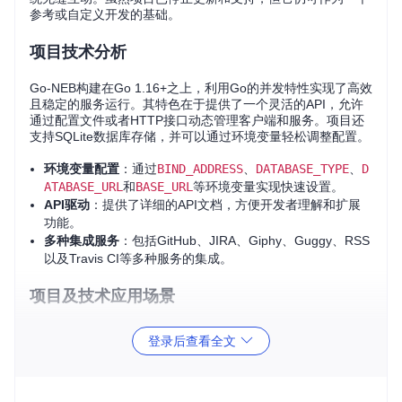
参考或自定义开发的基础。
项目技术分析
Go-NEB构建在Go 1.16+之上，利用Go的并发特性实现了高效
且稳定的服务运行。其特色在于提供了一个灵活的API，允许
通过配置文件或者HTTP接口动态管理客户端和服务。项目还
支持SQLite数据库存储，并可以通过环境变量轻松调整配置。
环境变量配置
：通过
BIND_ADDRESS
、
DATABASE_TYPE
、
D
ATABASE_URL
和
BASE_URL
等环境变量实现快速设置。
API驱动
：提供了详细的API文档，方便开发者理解和扩展
功能。
多种集成服务
：包括GitHub、JIRA、Giphy、Guggy、RSS
以及Travis CI等多种服务的集成。
项目及技术应用场景
Go-NEB适用于需要将外部系统集成到Matrix聊天平台的情
登录后查看全文
况，比如：
团队协作
：通过Matrix发送和跟踪GitHub仓库中的问题和拉
取请求，实时接收JIRA项目更新。