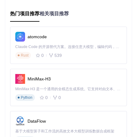
操作矩阵：安全高效的清理实施框架
驱动健康度评估量表
热门项目推荐
相关项目推荐
在执行清理前，通过以下指标评估系统状态（每项1-5分，总
分>12分建议立即清理）：
atomcode
驱动版本混乱度（多版本共存情况）
设备管理器错误数量
Claude Code 的开源替代方案。连接任意大模型，编辑代码，运行命令，自动验证 — 全自动执行。用 Rust 构建，极致性能。 ｜ An open-source alternative to Claude Code. Connect any LLM, edit code, run commands, and verify changes — autonomously. Built in Rust for speed. Get Started
最近三个月蓝屏次数
0
539
Rust
显示异常发生频率
驱动安装失败记录
环境准备阶段
✅
系统保护配置
MiniMax-H3
条件：任何驱动清理操作前
MiniMax H3 是一个通用的全模态生成系统。它支持对由文本、图像、视频和音频组成的多模态上下文进行统一理解，并能生成分辨率高达 2K、时长可达 15 秒的带原生立体声音频的视频。得益于面向任务泛化的系统设计，H3 在预训练阶段就已具备广泛的多模态上下文理解与生成能力，能够出色地执行复杂的多模态指令。
行动：创建系统还原点（控制面板→系统→系统保护→创
0
0
Python
建）
验证：确认还原点创建时间戳与当前操作时间一致
⚠️
网络隔离措施
DataFlow
条件：进入安全模式前
基于大模型算子和工作流的高效文本大模型训练数据合成框架
行动：物理断开网线或禁用无线网卡