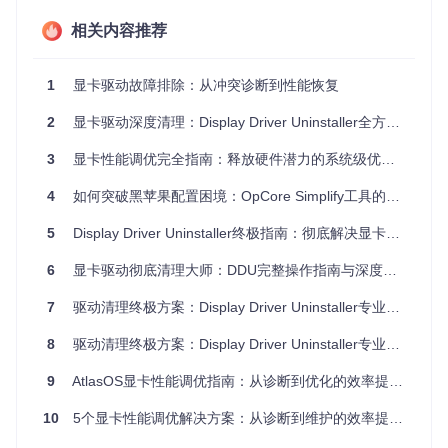
相关内容推荐
工具解析：DDU的底层工作原理
Display Driver Uninstaller（DDU）并非普通的卸载工具，它
1
显卡驱动故障排除：从冲突诊断到性能恢复
采用三层深度清理机制，如同系统的"外科手术式"净化工具：
2
显卡驱动深度清理：Display Driver Uninstaller全方位技术指南
核心清理机制
文件系统扫描
：定位并移除Program Files、System32/driv
3
显卡性能调优完全指南：释放硬件潜力的系统级优化方案
ers等目录下的驱动核心文件
注册表深度清理
：遍历HKEY_LOCAL_MACHINE\SYSTEM
4
如何突破黑苹果配置困境：OpCore Simplify工具的系统化解决方案
\CurrentControlSet等关键节点，清除驱动相关键值
驱动存储库净化
：清理Windows Driver Store中的缓存驱动
5
Display Driver Uninstaller终极指南：彻底解决显卡驱动残留问题
包，防止系统自动恢复旧版本
技术优势对比
6
显卡驱动彻底清理大师：DDU完整操作指南与深度解析
传统卸载方式仅能移除表层文件，而DDU通过以下技术实现彻
7
驱动清理终极方案：Display Driver Uninstaller专业指南
底清理：
8
驱动清理终极方案：Display Driver Uninstaller专业指南
强制解除驱动文件占用（即使在安全模式下）
清理设备类过滤器和服务注册信息
9
AtlasOS显卡性能调优指南：从诊断到优化的效率提升之路
重置显示适配器的即插即用配置
清除厂商特定的用户配置文件和优化设置
10
5个显卡性能调优解决方案：从诊断到维护的效率提升指南