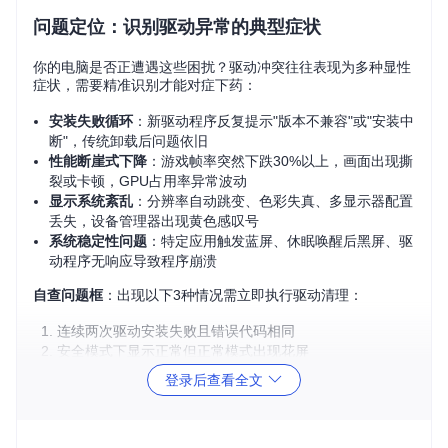
问题定位：识别驱动异常的典型症状
你的电脑是否正遭遇这些困扰？驱动冲突往往表现为多种显性
症状，需要精准识别才能对症下药：
安装失败循环
：新驱动程序反复提示"版本不兼容"或"安装中
断"，传统卸载后问题依旧
性能断崖式下降
：游戏帧率突然下跌30%以上，画面出现撕
裂或卡顿，GPU占用率异常波动
显示系统紊乱
：分辨率自动跳变、色彩失真、多显示器配置
丢失，设备管理器出现黄色感叹号
系统稳定性问题
：特定应用触发蓝屏、休眠唤醒后黑屏、驱
动程序无响应导致程序崩溃
自查问题框
：出现以下3种情况需立即执行驱动清理：
连续两次驱动安装失败且错误代码相同
安全模式下显示正常但正常模式出现花屏
设备管理器中同一设备出现多个重复条目
登录后查看全文
驱动问题的本质如同系统中的"数字垃圾"，常规卸载如同只清
理了可见的表面垃圾，而DDU工具则能深入系统"抽屉深处"，
清除那些隐藏的配置残留和注册表冗余。