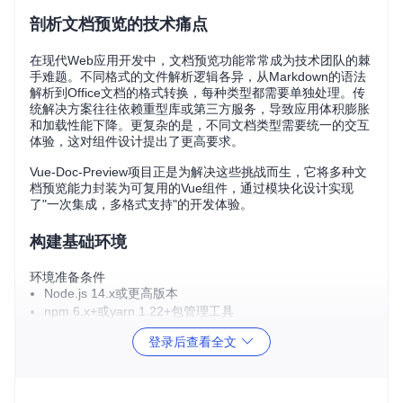
剖析文档预览的技术痛点
在现代Web应用开发中，文档预览功能常常成为技术团队的棘
手难题。不同格式的文件解析逻辑各异，从Markdown的语法
解析到Office文档的格式转换，每种类型都需要单独处理。传
统解决方案往往依赖重型库或第三方服务，导致应用体积膨胀
和加载性能下降。更复杂的是，不同文档类型需要统一的交互
体验，这对组件设计提出了更高要求。
Vue-Doc-Preview项目正是为解决这些挑战而生，它将多种文
档预览能力封装为可复用的Vue组件，通过模块化设计实现
了"一次集成，多格式支持"的开发体验。
构建基础环境
环境准备条件
Node.js 14.x或更高版本
npm 6.x+或yarn 1.22+包管理工具
Git版本控制工具
登录后查看全文
项目获取与依赖安装
# 克隆项目代码库
git 
clone
 https://gitcode.com/gh_mirrors/vu/vue-doc-previe