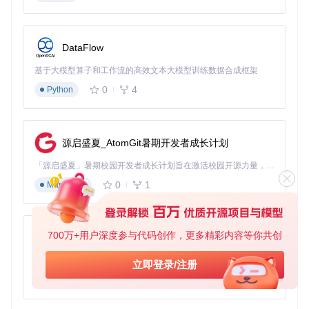
用文档预览功能的Vue文件中，通过以下步骤集成：
<template>

DataFlow
  <div class="document-preview-container">

    <VueDocPreview :file="documentUrl" />

基于大模型算子和工作流的高效文本大模型训练数据合成框架
  </div>

0
4
Python
</template>

<script>

// 导入预览组件

import VueDocPreview from 'vue-doc-preview'

源启盛夏_AtomGit暑期开发者成长计划
export default {

「源启盛夏」暑期校园开发者成长计划旨在激活校园开源力量，通过积分激励、认证扶持、资源倾斜等形式，引导高校组织和开发者完成「入驻 — 建项目 — 做贡献 — 获认证 — 得资源」的完整闭环。无论你是想带领社团入驻平台的组织者，还是希望用代码贡献证明自己的开发者，都能在这里找到属于你的成长路径。
  // 注册组件

0
1
Markdown
  components: {

    VueDocPreview

  },

  data() {

700万+用户深度参与代码创作，更多精彩内容等你共创
py-xiaozhi
    return {

      // 文档URL路径

基于Python的Xiaozhi AI，适用于想要完整Xiaozhi体验而无需拥有专用硬件的用户。
立即登录/注册
      documentUrl: 'path/to/your/document.pdf'

    }

0
1
Python
  }

}
