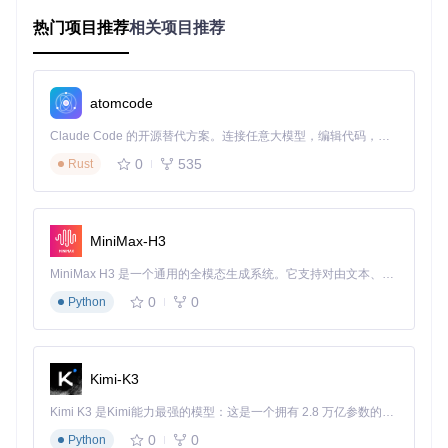
# 进入项目目录
热门项目推荐
相关项目推荐
cd
 vue-doc-preview

# 安装项目依赖
npm install  
# 或使用 yarn install
atomcode
注意事项
：若网络环境受限，可考虑使用npm淘宝镜像源
Claude Code 的开源替代方案。连接任意大模型，编辑代码，运行命令，自动验证 — 全自动执行。用 Rust 构建，极致性能。 ｜ An open-source alternative to Claude Code. Connect any LLM, edit code, run commands, and verify changes — autonomously. Built in Rust for speed. Get Started
加速依赖安装：
npm install --registry=https://r
0
535
Rust
egistry.npm.taobao.org
启动开发服务器
# 启动开发模式
MiniMax-H3
npm run serve  
# 或使用 yarn serve
MiniMax H3 是一个通用的全模态生成系统。它支持对由文本、图像、视频和音频组成的多模态上下文进行统一理解，并能生成分辨率高达 2K、时长可达 15 秒的带原生立体声音频的视频。得益于面向任务泛化的系统设计，H3 在预训练阶段就已具备广泛的多模态上下文理解与生成能力，能够出色地执行复杂的多模态指令。
执行成功后，终端将显示本地访问地址（通常为
http://loca
0
0
Python
lhost:8080
）。打开浏览器访问该地址，即可看到项目的演
示界面，展示各类文档的预览效果。
实现基础集成
Kimi-K3
组件引入与注册
Kimi K3 是Kimi能力最强的模型：这是一个拥有 2.8 万亿参数的混合专家（MoE）模型，具备原生视觉理解能力，并支持 100 万 token 的上下文窗口。
0
0
Python
Vue-Doc-Preview采用组件化设计，支持按需引入。在需要使