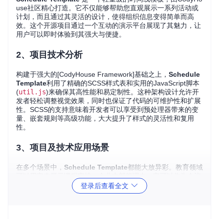
use社区精心打造。它不仅能够帮助您直观展示一系列活动或
计划，而且通过其灵活的设计，使得组织信息变得简单而高
效。这个开源项目通过一个互动的演示平台展现了其魅力，让
用户可以即时体验到其强大与便捷。
2、项目技术分析
构建于强大的[CodyHouse Framework]基础之上，
Schedule
Template
利用了精确的SCSS样式表和实用的JavaScript脚本
(
util.js
)来确保其高性能和易定制性。这种架构设计允许开
发者轻松调整视觉效果，同时也保证了代码的可维护性和扩展
性。SCSS的支持意味着开发者可以享受到预处理器带来的变
量、嵌套规则等高级功能，大大提升了样式的灵活性和复用
性。
3、项目及技术应用场景
在多个场景中，
Schedule Template
都能大放异彩。教育领域
可以用它来展示课程安排；企业内部管理中，它可以作为会议
日程的可视化工具；甚至在活动策划行业，用于清晰罗列活动
登录后查看全文
流程。它的分组显示特性（比如按星期或地点）使其特别适合
处理多维度的日程数据，极大地提高了信息的可读性和用户的
操作效率。