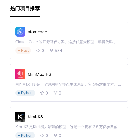
4、项目特点
热门项目推荐
简洁美学
：采用现代设计原则，提供清晰、专业的时间线视
图。
atomcode
高度自定义
：基于CodyHouse Framework的结构，允许深
度个性化配置。
Claude Code 的开源替代方案。连接任意大模型，编辑代码，运行命令，自动验证 — 全自动执行。用 Rust 构建，极致性能。 ｜ An open-source alternative to Claude Code. Connect any LLM, edit code, run commands, and verify changes — autonomously. Built in Rust for speed. Get Started
交互友好
：用户可以通过时间轴轻松导航，提升用户体验。
0
534
Rust
易于集成
：简单的依赖关系使得该模板容易被现有项目吸收
利用。
开源精神
：遵循友好的开源许可协议，促进社区共同进步。
结语
MiniMax-H3
Schedule Template
不仅仅是时间管理的一个解决方案，更是
一种让信息呈现艺术化的尝试。无论你是开发者、项目经理还
MiniMax H3 是一个通用的全模态生成系统。它支持对由文本、图像、视频和音频组成的多模态上下文进行统一理解，并能生成分辨率高达 2K、时长可达 15 秒的带原生立体声音频的视频。得益于面向任务泛化的系统设计，H3 在预训练阶段就已具备广泛的多模态上下文理解与生成能力，能够出色地执行复杂的多模态指令。
是教育工作者，这款开源项目都是一个值得探索的强大工具。
0
0
Python
立即访问其
官方演示
，亲身体验如何将繁杂的时间线整理得井
然有序。加入这个开源项目的旅程，让我们一起迈向更高效的
信息时代！
Kimi-K3
以上便是对
Schedule Template
项目的一次深入浅出的介绍，
Kimi K3 是Kimi能力最强的模型：这是一个拥有 2.8 万亿参数的混合专家（MoE）模型，具备原生视觉理解能力，并支持 100 万 token 的上下文窗口。
希望它能成为你解决时间管理问题的新宠。记得动手尝试，或
许你会发现更多惊喜！
0
0
Python