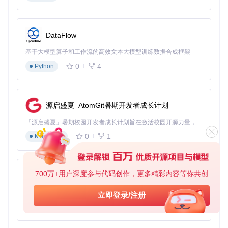
DataFlow
基于大模型算子和工作流的高效文本大模型训练数据合成框架
0
4
Python
源启盛夏_AtomGit暑期开发者成长计划
「源启盛夏」暑期校园开发者成长计划旨在激活校园开源力量，通过积分激励、认证扶持、资源倾斜等形式，引导高校组织和开发者完成「入驻 — 建项目 — 做贡献 — 获认证 — 得资源」的完整闭环。无论你是想带领社团入驻平台的组织者，还是希望用代码贡献证明自己的开发者，都能在这里找到属于你的成长路径。
0
1
Markdown
700万+用户深度参与代码创作，更多精彩内容等你共创
py-xiaozhi
基于Python的Xiaozhi AI，适用于想要完整Xiaozhi体验而无需拥有专用硬件的用户。
立即登录/注册
0
1
Python