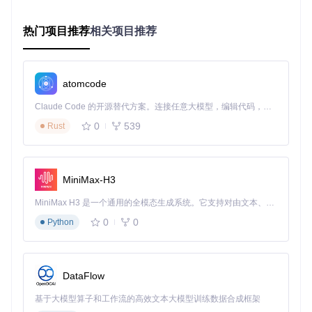
操作流程：
热门项目推荐
相关项目推荐
按下
Ctrl+Space
调出快速添加窗口
输入"与设计团队确认LOGO方案 #市场部 @待办"
按
Shift+Enter
换行（而非提交）
继续输入下一个任务
atomcode
完成所有录入后按
Ctrl+Enter
一次性提交
灵感捕捉：从闪现到落地
Claude Code 的开源替代方案。连接任意大模型，编辑代码，运行命令，自动验证 — 全自动执行。用 Rust 构建，极致性能。 ｜ An open-source alternative to Claude Code. Connect any LLM, edit code, run commands, and verify changes — autonomously. Built in Rust for speed. Get Started
痛点
：创意工作中灵感转瞬即逝，复杂的记录流程会导致思路
0
539
Rust
中断。
解决方案
：使用自然语言输入，让Planify自动识别日期、标签
和优先级。
效果
：想法出现时，3秒内即可完成记录，不打断创作流。
MiniMax-H3
例如输入"下周三前完成产品原型设计 !高优先级"，系统会自
MiniMax H3 是一个通用的全模态生成系统。它支持对由文本、图像、视频和音频组成的多模态上下文进行统一理解，并能生成分辨率高达 2K、时长可达 15 秒的带原生立体声音频的视频。得益于面向任务泛化的系统设计，H3 在预训练阶段就已具备广泛的多模态上下文理解与生成能力，能够出色地执行复杂的多模态指令。
动：
0
0
Python
设置截止日期为下周三
标记为高优先级
保存到默认项目
多任务并行：从混乱到有序
DataFlow
痛点
：处理多项任务时，频繁切换导致效率低下，新任务容易
基于大模型算子和工作流的高效文本大模型训练数据合成框架
被遗忘。