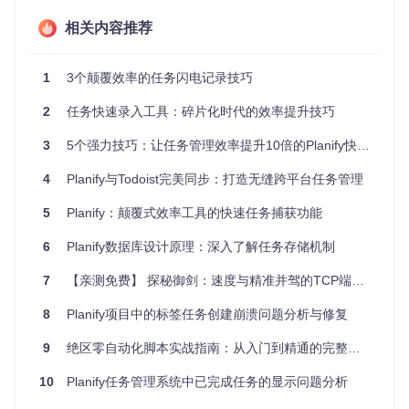
相关内容推荐
实际效果：从打断到无缝衔接
想象一下这样的场景：你正在编写代码，突然想到需要修复一
个bug。使用Planify，你只需按下
Ctrl+Space
，输入"修复登
1
3个颠覆效率的任务闪电记录技巧
录页面验证逻辑 #开发项目 @bug"，按回车后窗口自动关闭，
你可以立即回到代码编辑器，思路完全不受影响。这种"零摩
2
任务快速录入工具：碎片化时代的效率提升技巧
擦"的任务记录体验，让你能够专注于创造性工作，同时确保
所有待办事项都被妥善记录。
3
5个强力技巧：让任务管理效率提升10倍的Planify快捷操作
4
Planify与Todoist完美同步：打造无缝跨平台任务管理
Planify主界面展示 - 清晰的任务组织方式为快速录入提供基础
支持
5
Planify：颠覆式效率工具的快速任务捕获功能
场景化应用：四大工作流中的极速体验
6
Planify数据库设计原理：深入了解任务存储机制
会议记录：从被动聆听到主动管理
7
【亲测免费】 探秘御剑：速度与精准并驾的TCP端口扫描利器
痛点
：会议中需要快速记录多个行动项，传统方式容易遗漏或
8
Planify项目中的标签任务创建崩溃问题分析与修复
分散注意力。
解决方案
：启用"保持添加"模式（在快速添加窗口左下角勾
9
绝区零自动化脚本实战指南：从入门到精通的完整秘籍
选），连续录入多个任务而无需重复调出窗口。
效果
：会议结束时，所有待办事项已按项目分类完成记录，立
10
Planify任务管理系统中已完成任务的显示问题分析
即生成行动清单。