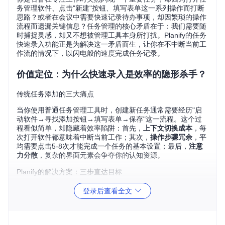
务管理软件、点击"新建"按钮、填写表单这一系列操作而打断
思路？或者在会议中需要快速记录待办事项，却因繁琐的操作
流程而遗漏关键信息？任务管理的核心矛盾在于：我们需要随
时捕捉灵感，却又不想被管理工具本身所打扰。Planify的任务
快速录入功能正是为解决这一矛盾而生，让你在不中断当前工
作流的情况下，以闪电般的速度完成任务记录。
价值定位：为什么快速录入是效率的隐形杀手？
传统任务添加的三大痛点
当你使用普通任务管理工具时，创建新任务通常需要经历"启
动软件→寻找添加按钮→填写表单→保存"这一流程。这个过
程看似简单，却隐藏着效率陷阱：首先，
上下文切换成本
，每
次打开软件都意味着中断当前工作；其次，
操作步骤冗余
，平
均需要点击5-8次才能完成一个任务的基本设置；最后，
注意
力分散
，复杂的界面元素会争夺你的认知资源。
Planify的解决方案：三步直达目标
Planify将任务添加流程压缩至本质：
唤起窗口→输入内容→确
登录后查看全文
认添加
。通过全局快捷键（默认
Ctrl+Space
），你可以在任
何应用中瞬间调出快速添加窗口，输入任务名称后按回车即可
完成创建。整个过程不超过3秒，比传统方式节省70%的操作
时间。