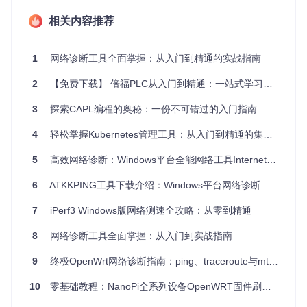
不需要专业知识，界面简单直观
实时显示网络状况，像看地图一样清晰
相关内容推荐
支持多种网络问题检测，一站式解决
小白必学：这些场景马上用得上！
1
网络诊断工具全面掌握：从入门到精通的实战指南
2
【免费下载】 倍福PLC从入门到精通：一站式学习资源推荐
💻
日常网络问题排查
家里Wi-Fi明明连着却上不了网？用它一查就知道是路由器问
3
探索CAPL编程的奥秘：一份不可错过的入门指南
题还是运营商故障。
4
轻松掌握Kubernetes管理工具：从入门到精通的集群运维指南
🌐
在线学习/工作保障
视频会议总断线？用它检测网络稳定性，找出断断续续的原
5
高效网络诊断：Windows平台全能网络工具InternetTest使用指南
因。
6
ATKKPING工具下载介绍：Windows平台网络诊断利器
🎮
游戏延迟优化
玩游戏卡顿？通过它找到延迟高的节点，针对性优化网络设
7
iPerf3 Windows版网络测速全攻略：从零到精通
置。
8
网络诊断工具全面掌握：从入门到实战指南
📡
新网络安装调试
新装宽带或更换路由器后，用它测试网络质量，确保安装没问
题。
9
终极OpenWrt网络诊断指南：ping、traceroute与mtr工具一键集成
10
零基础教程：NanoPi全系列设备OpenWRT固件刷写与优化指南
5分钟上手：三步完成安装