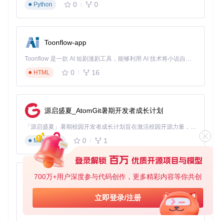
sudo
0
0
Python
手动编译安装（适合喜欢最新版本的用户）
💡 如果上面的方法不行，试试从源码安装：
Toonflow-app
git 
clone
 https://gitcode.com/GitHub_Trending/tr/trippy  
Toonflow 是一款 AI 短剧漫剧工具，能够利用 AI 技术将小说自动转化为剧本，并结合 AI 生成的图片和视频，实现高效的短剧创作。借助 Toonflow，可以轻松完成从文字到影像的全流程，让短剧制作变得更加智能与便捷。
cd
 trippy  
# 进入代码目录
0
16
cargo install --locked --path crates/trippy  
# 编译并安装
HTML
实战操作：只需记住这几个命令
源启盛夏_AtomGit暑期开发者成长计划
基础网络检测
「源启盛夏」暑期校园开发者成长计划旨在激活校园开源力量，通过积分激励、认证扶持、资源倾斜等形式，引导高校组织和开发者完成「入驻 — 建项目 — 做贡献 — 获认证 — 得资源」的完整闭环。无论你是想带领社团入驻平台的组织者，还是希望用代码贡献证明自己的开发者，都能在这里找到属于你的成长路径。
💡 最简单的用法，检测到目标网站的网络路径：
0
1
Markdown
trip example.com  
# 把example.com换成你想检测的网站，如baidu.
700万+用户深度参与代码创作，更多精彩内容等你共创
AionUi
运行后会看到类似下面的界面，展示从你的电脑到目标网站的
每一段路程：
免费、本地、开源的 24/7 全天候 Cowork 应用，以及适用于 Gemini CLI、Claude Code、Codex、OpenCode、Qwen Code、Goose CLI、Auggie 等的 OpenClaw | 🌟 喜欢就点star吧
立即登录/注册
0
6
TypeScript
持续监控网络