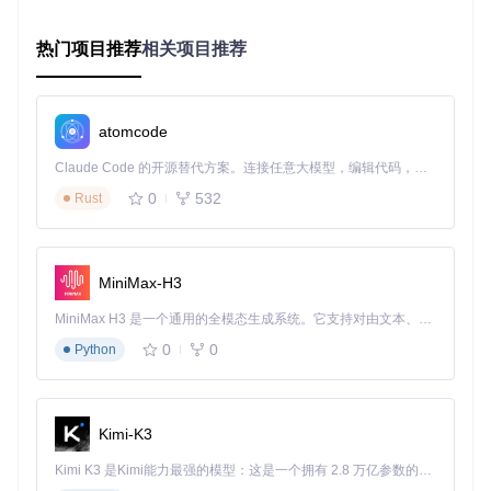
Windows系统
热门项目推荐
相关项目推荐
💡 按下
Win+X
打开菜单，选择"终端"，粘贴以下命令并按回
车：
winget install trippy  
# 这行命令会从应用商店安装工具，等待进
atomcode
Mac系统
Claude Code 的开源替代方案。连接任意大模型，编辑代码，运行命令，自动验证 — 全自动执行。用 Rust 构建，极致性能。 ｜ An open-source alternative to Claude Code. Connect any LLM, edit code, run commands, and verify changes — autonomously. Built in Rust for speed. Get Started
💡 打开"终端"应用，输入以下命令：
0
532
Rust
brew install trippy  
# 通过Homebrew包管理器安装，需要先安装Hom
Linux系统
MiniMax-H3
💡 根据你的系统选择以下命令：
MiniMax H3 是一个通用的全模态生成系统。它支持对由文本、图像、视频和音频组成的多模态上下文进行统一理解，并能生成分辨率高达 2K、时长可达 15 秒的带原生立体声音频的视频。得益于面向任务泛化的系统设计，H3 在预训练阶段就已具备广泛的多模态上下文理解与生成能力，能够出色地执行复杂的多模态指令。
0
0
Python
# Ubuntu/Debian系统
sudo
 apt install trippy

# Fedora/RHEL系统
Kimi-K3
sudo
 dnf install trippy

Kimi K3 是Kimi能力最强的模型：这是一个拥有 2.8 万亿参数的混合专家（MoE）模型，具备原生视觉理解能力，并支持 100 万 token 的上下文窗口。
# Arch Linux系统