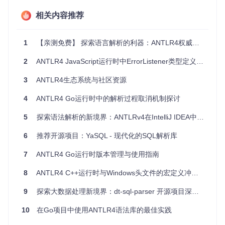
应不同平台和开发环境。
规则优先级
- 允许指定关注的解析规则，返回相应的解析
相关内容推荐
规则而不是它们的组成部分，以便根据上下文查找相关符
号。
1
【亲测免费】 探索语言解析的利器：ANTLR4权威指南中文版资源推荐
通过以上分析，可以看出
antlr4-c3
是提升ANTLR4解析器应
用程序用户体验的强大工具。无论你是开发定制编辑器，还是
2
ANTLR4 JavaScript运行时中ErrorListener类型定义同步问题解析
构建强大的编程语言工具，它都将是你不可或缺的伙伴。立即
尝试并探索
antlr4-c3
如何帮助你的项目实现更智能、更高效
3
ANTLR4生态系统与社区资源
的代码补全吧！
4
ANTLR4 Go运行时中的解析过程取消机制探讨
5
探索语法解析的新境界：ANTLRv4在IntelliJ IDEA中的完美适配
6
推荐开源项目：YaSQL - 现代化的SQL解析库
7
ANTLR4 Go运行时版本管理与使用指南
8
ANTLR4 C++运行时与Windows头文件的宏定义冲突问题解析
9
探索大数据处理新境界：dt-sql-parser 开源项目深度解析
10
在Go项目中使用ANTLR4语法库的最佳实践