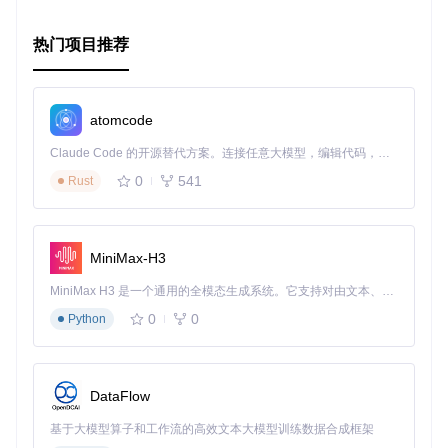
热门项目推荐
atomcode
Claude Code 的开源替代方案。连接任意大模型，编辑代码，运行命令，自动验证 — 全自动执行。用 Rust 构建，极致性能。 ｜ An open-source alternative to Claude Code. Connect any LLM, edit code, run commands, and verify changes — autonomously. Built in Rust for speed. Get Started
0
541
Rust
MiniMax-H3
MiniMax H3 是一个通用的全模态生成系统。它支持对由文本、图像、视频和音频组成的多模态上下文进行统一理解，并能生成分辨率高达 2K、时长可达 15 秒的带原生立体声音频的视频。得益于面向任务泛化的系统设计，H3 在预训练阶段就已具备广泛的多模态上下文理解与生成能力，能够出色地执行复杂的多模态指令。
0
0
Python
DataFlow
基于大模型算子和工作流的高效文本大模型训练数据合成框架