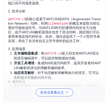
端口供不同场景选择。
2. 技术分析
antlr4-c3
的核心是基于ANTLR4的ATN（Augmented Transi
tion Network）结构，利用
LL1Analyzer
的概念来提取当前位
置的可能候选符号。与ANTLR3时代的通用代码补全方法相
比，由于ANTLR4解析器现在包含了语法结构，因此我们可以
更简单地实现代码补全。此外，项目还提供了一个小型符号表
实现，简化了在没有自定义符号表时的起步工作。
3. 应用场景
文本编辑器集成
- 将
antlr4-c3
嵌入到支持ANTLR4语法
的语言编辑器中，可以提供智能感知功能。
开发工具增强
- 集成到IDE或代码助手，提高开发者对ANT
LR4解析的语法的理解和编码效率。
动态语言解析
- 对于动态解析和解释执行的语言，它可以
实时提示可能的代码片段。
4. 项目特点
语法无关性
- 支持任何ANTLR4生成的解析器，无需针对
特定语法做额外处理。
登录后查看全文
简易集成
- 只需一个解析器实例和光标位置，即可获取补
全候选列表。
多语言支持
- 提供Node.js、Java、C#和C++等版本，适