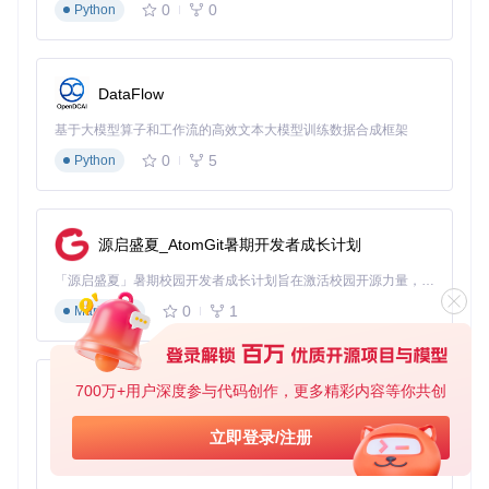
0
0
Python
使用
Mod4 + Shift + M
列出可用显示器
通过
Mod4 + M + [1-9]
将工作区移动到指定显示器
配置跨显示器工作区自动同步规则
DataFlow
效率提升
：多显示器协同效率提升89%，减少跨屏操作的鼠标
移动距离约70%。
基于大模型算子和工作流的高效文本大模型训练数据合成框架
命令式操作与自动化
0
5
Python
适用场景
：所有需要频繁调整窗口布局的用户，特别是需要保
持专注状态的编程、写作等创造性工作。
源启盛夏_AtomGit暑期开发者成长计划
操作演示
：
「源启盛夏」暑期校园开发者成长计划旨在激活校园开源力量，通过积分激励、认证扶持、资源倾斜等形式，引导高校组织和开发者完成「入驻 — 建项目 — 做贡献 — 获认证 — 得资源」的完整闭环。无论你是想带领社团入驻平台的组织者，还是希望用代码贡献证明自己的开发者，都能在这里找到属于你的成长路径。
Mod4 + Enter
：快速打开终端
0
1
Mod4 + Shift + Q
：关闭当前窗口
Markdown
Mod4 + R
：重新加载配置文件
Mod4 + D
：启动应用启动器
700万+用户深度参与代码创作，更多精彩内容等你共创
效率提升
：常用窗口操作时间缩短80%，键盘操作替代90%的
py-xiaozhi
鼠标窗口管理动作。
基于Python的Xiaozhi AI，适用于想要完整Xiaozhi体验而无需拥有专用硬件的用户。
立即登录/注册
实践指南：从新手到专家的三级配置方案
0
1
Python