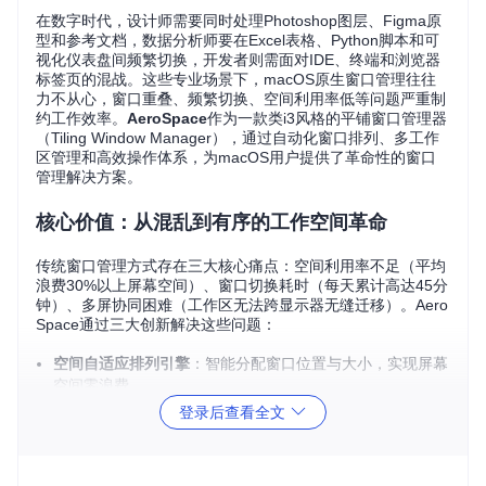
在数字时代，设计师需要同时处理Photoshop图层、Figma原
型和参考文档，数据分析师要在Excel表格、Python脚本和可
视化仪表盘间频繁切换，开发者则需面对IDE、终端和浏览器
标签页的混战。这些专业场景下，macOS原生窗口管理往往
力不从心，窗口重叠、频繁切换、空间利用率低等问题严重制
约工作效率。
AeroSpace
作为一款类i3风格的平铺窗口管理器
（Tiling Window Manager），通过自动化窗口排列、多工作
区管理和高效操作体系，为macOS用户提供了革命性的窗口
管理解决方案。
核心价值：从混乱到有序的工作空间革命
传统窗口管理方式存在三大核心痛点：空间利用率不足（平均
浪费30%以上屏幕空间）、窗口切换耗时（每天累计高达45分
钟）、多屏协同困难（工作区无法跨显示器无缝迁移）。Aero
Space通过三大创新解决这些问题：
空间自适应排列引擎
：智能分配窗口位置与大小，实现屏幕
空间零浪费
动态工作区系统
：将应用按任务场景分组，支持跨显示器自
登录后查看全文
由迁移
命令式操作体系
：通过键盘快捷键完成90%窗口管理任务，
减少鼠标依赖