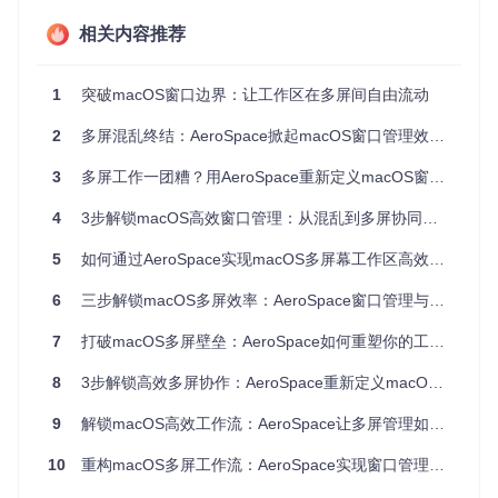
实际应用数据显示，使用AeroSpace可使多任务处理效率提升
相关内容推荐
67%，窗口切换时间缩短83%，特别适合需要同时处理多个应
用的专业人士。
1
突破macOS窗口边界：让工作区在多屏间自由流动
功能矩阵：四大核心能力解析
2
多屏混乱终结：AeroSpace掀起macOS窗口管理效率革命
构建个性化工作区体系
3
多屏工作一团糟？用AeroSpace重新定义macOS窗口管理
适用场景
：设计师需要为不同客户项目创建独立工作环境，数
据分析师需在"数据处理"、"报告撰写"、"会议演示"等场景间快
4
3步解锁macOS高效窗口管理：从混乱到多屏协同的工作流革命
速切换。
5
如何通过AeroSpace实现macOS多屏幕工作区高效管理
操作演示
：通过
Mod4 + [1-9]
快捷键创建9个独立工作区，
使用
Mod4 + Shift + [1-9]
将当前窗口移动到指定工作
6
三步解锁macOS多屏效率：AeroSpace窗口管理与多屏协作新方案
区。每个工作区可保存独立的窗口布局，切换工作区时自动恢
复预设排列。
7
打破macOS多屏壁垒：AeroSpace如何重塑你的工作流？
8
3步解锁高效多屏协作：AeroSpace重新定义macOS窗口管理
AeroSpace水平平铺布局示例：Finder窗口与终端各占50%屏
幕空间，实现文件操作与命令执行的无缝配合
9
解锁macOS高效工作流：AeroSpace让多屏管理如行云流水
效率提升
：工作场景切换时间从平均25秒缩短至1.2秒，支持
10
重构macOS多屏工作流：AeroSpace实现窗口管理效率革命
同时管理8-10个项目上下文而不产生混乱。