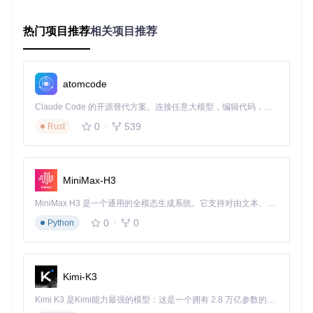
智能窗口排列引擎
热门项目推荐
相关项目推荐
适用场景
：开发者编写代码时需要同时查看文档、编辑器和调
试窗口；财务分析师需对比多个Excel报表数据。
操作演示
：
atomcode
启动应用时自动按预设规则排列（水平/垂直/树形）
Claude Code 的开源替代方案。连接任意大模型，编辑代码，运行命令，自动验证 — 全自动执行。用 Rust 构建，极致性能。 ｜ An open-source alternative to Claude Code. Connect any LLM, edit code, run commands, and verify changes — autonomously. Built in Rust for speed. Get Started
使用
Mod4 + H/V
快捷键切换水平/垂直排列模式
通过
Mod4 + 方向键
调整窗口大小比例
0
539
Rust
AeroSpace树形布局示例：Sublime Text、终端、Finder和Ch
MiniMax-H3
rome按任务逻辑层级排列，形成清晰的工作流关系
MiniMax H3 是一个通用的全模态生成系统。它支持对由文本、图像、视频和音频组成的多模态上下文进行统一理解，并能生成分辨率高达 2K、时长可达 15 秒的带原生立体声音频的视频。得益于面向任务泛化的系统设计，H3 在预训练阶段就已具备广泛的多模态上下文理解与生成能力，能够出色地执行复杂的多模态指令。
效率提升
：多窗口信息对比效率提升120%，屏幕空间利用率
从65%提升至95%。
0
0
Python
多显示器协同工作流
适用场景
：UI设计师在主显示器进行设计，副显示器放置素材
Kimi-K3
库和设计规范；股票分析师需要在多屏幕监控不同市场数据。
Kimi K3 是Kimi能力最强的模型：这是一个拥有 2.8 万亿参数的混合专家（MoE）模型，具备原生视觉理解能力，并支持 100 万 token 的上下文窗口。
操作演示
：