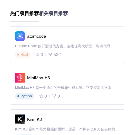
对于遇到此问题的用户：
可以等待下一个包含修复的版本发布
热门项目推荐
相关项目推荐
临时解决方案是手动触发used-space-filewalker来更新统
计
系统功能本身不受影响，只是统计显示问题
atomcode
不必担心数据安全问题，实际垃圾回收过程工作正常
Claude Code 的开源替代方案。连接任意大模型，编辑代码，运行命令，自动验证 — 全自动执行。用 Rust 构建，极致性能。 ｜ An open-source alternative to Claude Code. Connect any LLM, edit code, run commands, and verify changes — autonomously. Built in Rust for speed. Get Started
总结
0
532
Rust
这个统计显示问题虽然不影响核心功能，但会影响用户对存储
节点状态的监控。Storj团队已经快速响应并修复了这个问题，
体现了开源项目对用户反馈的重视。对于分布式存储系统来
MiniMax-H3
说，准确的统计信息对于容量规划和运维管理至关重要，这类
问题的及时修复有助于提升系统的整体可靠性。
MiniMax H3 是一个通用的全模态生成系统。它支持对由文本、图像、视频和音频组成的多模态上下文进行统一理解，并能生成分辨率高达 2K、时长可达 15 秒的带原生立体声音频的视频。得益于面向任务泛化的系统设计，H3 在预训练阶段就已具备广泛的多模态上下文理解与生成能力，能够出色地执行复杂的多模态指令。
0
0
Python
storj
下载源代码
Ongoing Storj v3 development. Decentralized cloud object storage that is affordable, easy to use, private, and secure.
Kimi-K3
项目地址：
https://gitcode.com/gh_mirrors/st/storj
Kimi K3 是Kimi能力最强的模型：这是一个拥有 2.8 万亿参数的混合专家（MoE）模型，具备原生视觉理解能力，并支持 100 万 token 的上下文窗口。