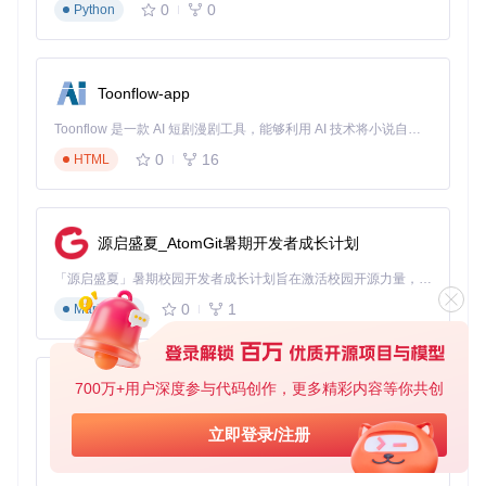
0
0
Python
Toonflow-app
Toonflow 是一款 AI 短剧漫剧工具，能够利用 AI 技术将小说自动转化为剧本，并结合 AI 生成的图片和视频，实现高效的短剧创作。借助 Toonflow，可以轻松完成从文字到影像的全流程，让短剧制作变得更加智能与便捷。
0
16
HTML
源启盛夏_AtomGit暑期开发者成长计划
「源启盛夏」暑期校园开发者成长计划旨在激活校园开源力量，通过积分激励、认证扶持、资源倾斜等形式，引导高校组织和开发者完成「入驻 — 建项目 — 做贡献 — 获认证 — 得资源」的完整闭环。无论你是想带领社团入驻平台的组织者，还是希望用代码贡献证明自己的开发者，都能在这里找到属于你的成长路径。
0
1
Markdown
700万+用户深度参与代码创作，更多精彩内容等你共创
AionUi
免费、本地、开源的 24/7 全天候 Cowork 应用，以及适用于 Gemini CLI、Claude Code、Codex、OpenCode、Qwen Code、Goose CLI、Auggie 等的 OpenClaw | 🌟 喜欢就点star吧
立即登录/注册
0
6
TypeScript