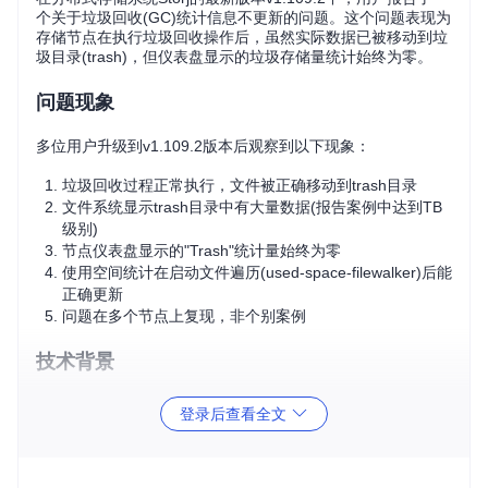
个关于垃圾回收(GC)统计信息不更新的问题。这个问题表现为
存储节点在执行垃圾回收操作后，虽然实际数据已被移动到垃
圾目录(trash)，但仪表盘显示的垃圾存储量统计始终为零。
问题现象
多位用户升级到v1.109.2版本后观察到以下现象：
垃圾回收过程正常执行，文件被正确移动到trash目录
文件系统显示trash目录中有大量数据(报告案例中达到TB
级别)
节点仪表盘显示的"Trash"统计量始终为零
使用空间统计在启动文件遍历(used-space-filewalker)后能
正确更新
问题在多个节点上复现，非个别案例
技术背景
Storj的垃圾回收机制是存储节点维护的重要组成部分。当数据
登录后查看全文
不再需要时(如过期或被删除)，节点会将这些数据标记为垃
圾。在v1.109.2版本中，系统引入了懒加载文件遍历器(lazy fil
ewalker)来优化性能，这可能与统计更新机制产生了交互问
题。