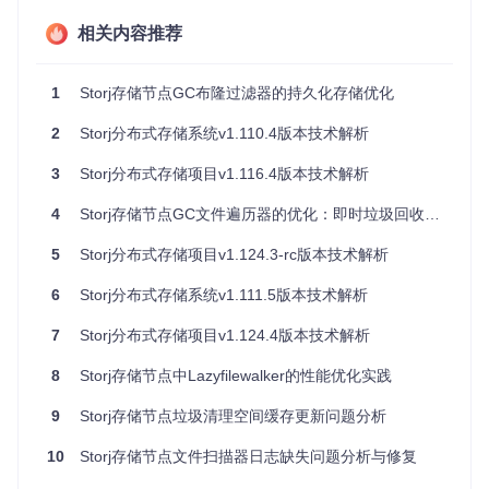
相关内容推荐
问题根源分析
通过用户提供的日志和技术人员的调查，可以确定：
1
Storj存储节点GC布隆过滤器的持久化存储优化
垃圾回收过程本身工作正常，文件被正确识别和移动
2
Storj分布式存储系统v1.110.4版本技术解析
统计更新机制在垃圾回收路径上存在缺陷
问题与配置项
pieces.delete-to-trash
无关
3
Storj分布式存储项目v1.116.4版本技术解析
启动时的空间统计遍历能正常工作，说明基础统计功能本
身无问题
4
Storj存储节点GC文件遍历器的优化：即时垃圾回收机制解析
问题可能源于统计更新逻辑与新的懒加载机制的交互
5
Storj分布式存储项目v1.124.3-rc版本技术解析
解决方案
6
Storj分布式存储系统v1.111.5版本技术解析
开发团队已经提交了修复代码，主要修正点包括：
7
Storj分布式存储项目v1.124.4版本技术解析
确保垃圾回收操作后正确更新trash统计
8
Storj存储节点中Lazyfilewalker的性能优化实践
保持与懒加载机制的兼容性
验证统计更新在各种配置下的正确性
9
Storj存储节点垃圾清理空间缓存更新问题分析
用户建议
10
Storj存储节点文件扫描器日志缺失问题分析与修复