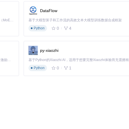
DataFlow
Kimi K3 是Kimi能力最强的模型：这是一个拥有 2.8 万亿参数的混合专家（MoE）模型，具备原生视觉理解能力，并支持 100 万 token 的上下文窗口。
基于大模型算子和工作流的高效文本大模型训练数据合成框架
0
4
Python
essfully"绿色提示 ⚠️
常见误区
：Linux/macOS用户需在Windows系
py-xiaozhi
「源启盛夏」暑期校园开发者成长计划旨在激活校园开源力量，通过积分激励、认证扶持、资源倾斜等形式，引导高校组织和开发者完成「入驻 — 建项目 — 做贡献 — 获认证 — 得资源」的完整闭环。无论你是想带领社团入驻平台的组织者，还是希望用代码贡献证明自己的开发者，都能在这里找到属于你的成长路径。
0
1
Python
配置阶段
方案