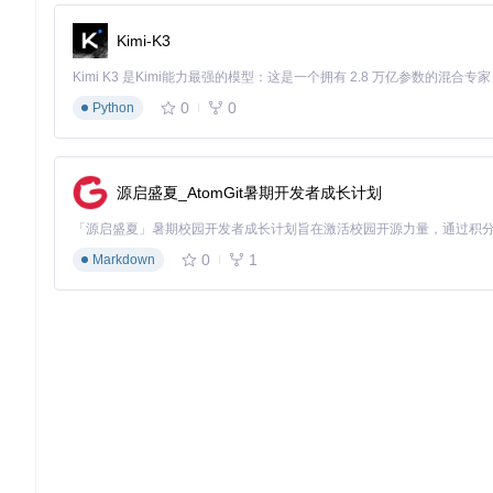
生成硬件报告
Kimi-K3
点击"Export Hardware Report"按钮
0
0
Python
等待系统扫描完成（通常需要30-60秒）
✅
验证标准
：报告生成后显示"Hardware report loaded succ
原生不支持直接生成
源启盛夏_AtomGit暑期开发者成长计划
阶段二：兼容性评估与决策
硬件兼容性检查
0
1
Markdown
系统自动分析硬件组件兼容性
重点关注CPU、显卡、网卡三项核心指标
🔀
决策树分支
：
若显示"Hardware is Compatible"（绿色对勾）→ 进入
若存在不兼容组件（红色叉号）→ 查看"Details"获取替代
阶段三：配置参数优化