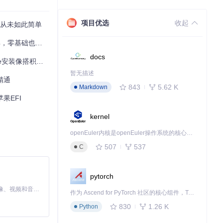
项目优选
收起
成从未如此简单
基础也能轻松上手
docs
像搭积木一样简单
暂无描述
精通
843
5.62 K
Markdown
苹果EFI
kernel
openEuler内核是openEuler操作系统的核心，既是系统性能与稳定性的基石，也是连接处理器、设备与服务的桥梁。
507
537
C
pytorch
MiniMax H3 是一个通用的全模态生成系统。它支持对由文本、图像、视频和音频组成的多模态上下文进行统一理解，并能生成分辨率高达 2K、时长可达 15 秒的带原生立体声音频的视频。得益于面向任务泛化的系统设计，H3 在预训练阶段就已具备广泛的多模态上下文理解与生成能力，能够出色地执行复杂的多模态指令。
作为 Ascend for PyTorch 社区的核心组件，TorchNPU 是昇腾专为 PyTorch 打造的深度学习适配插件，使 PyTorch 框架能够直接调用昇腾 NPU，为开发者提供昇腾 AI 处理器的超强算力。
830
1.26 K
Python