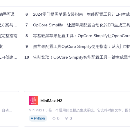
自动推荐并配置补丁
90%
，一键生成完整EFI
具触手可及
6
2024零门槛黑苹果安装指南：智能配置工具让EFI生
95%
代码解析与修复建议
75%
率提升指南
7
OpCore Simplify：让黑苹果配置自动化的EFI生成工具，零
成的完整指南
8
零基础黑苹果配置工具：OpCore Simplify让OpenCore安装
案
9
黑苹果配置工具OpCore Simplify使用指南：从入门到
兼容性
能化与轻松化
10
告别繁琐！OpCore Simplify智能配置工具一键生成黑
择合适的SMBIOS
I文件结构
得接近专业级的配置方案
MiniMax-H3
Claude Code 的开源替代方案。连接任意大模型，编辑代码，运行命令，自动验证 — 全自动执行。用 Rust 构建，极致性能。 ｜ An open-source alternative to Claude Code. Connect any LLM, edit code, run commands, and verify changes — autonomously. Built in Rust for speed. Get Started
0
0
Python