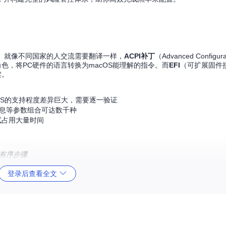
"。就像不同国家的人交流需要翻译一样，
ACPI补丁
（Advanced Configura
的角色，将PC硬件的语言转换为macOS能理解的指令。而
EFI
（可扩展固件
梁。
OS的支持程度差异巨大，需要逐一验证
OS信息等参数组合可达数千种
试占用大量时间
为有序步骤
登录后查看全文
Core Simplify方案
效率提升
硬件报告，智能兼容性评分
85%