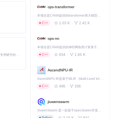
ops-transformer
本项目是CANN提供的transformer类大模型算子库，实现网络在NPU上加速计算。
1.03 K
2.42 K
C++
统生成报告后导入，
ops-nn
本项目是CANN提供的神经网络类计算算子库，实现网络在NPU上加速计算。
834
1.65 K
C++
基于Python的Xiaozhi AI，适用于想要完整Xiaozhi体验而无需拥有专用硬件的用户。
AscendNPU-IR
AscendNPU-IR是基于MLIR（Multi-Level Intermediate Representation）构建的，面向昇腾亲和算子编译时使用的中间表示，提供昇腾完备表达能力，通过编译优化提升昇腾AI处理器计算效率，支持通过生态框架使能昇腾AI处理器与深度调优
496
336
C++
jiuwenswarm
JiuwenSwarm 是一款基于openJiuwen开发的智能AI Agent，它能够将大语言模型的强大能力，通过你日常使用的各类通讯应用，直接延伸至你的指尖。
3.15 K
841
Python