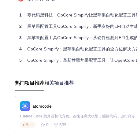
补丁管理
手动下载、放置、配置ACPI补丁
基于硬件
EFI生成
手动编辑config.plist文件
可视化配置
1
零代码黑科技：OpCore Simplify让黑苹果自动化配置工
错误诊断
查看冗长日志，逐一排查
内置错误
2
黑苹果配置工具OpCore Simplify：新手友好的EFI自动生成方案与效
技术原理：自动化配置的底层逻辑
3
黑苹果配置工具OpCore Simplify：从硬件检测到EFI生
OpCore Simplify通过三大引擎实现配置自动化：
4
OpCore Simplify：黑苹果自动化配置工具的全方位解决方
硬件分析引擎
：扫描并识别关键硬件组件，与内置数据库比对
5
OpCore Simplify：革新性黑苹果配置工具，让OpenCore EFI创建智
决策引擎
：基于硬件特性推荐最佳配置组合，如根据CPU型号选
生成引擎
：整合选定配置，自动生成符合OpenCore规范的EF
🔧
核心优势在于将专家经验编码为决策规则，让普通用户也能获
热门项目推荐
相关项目推荐
实施流程：决策树式配置路径
阶段一：硬件报告生成与验证
atomcode
启动工具
Windows：双击运行OpCore-Simplify.bat
0
535
Rust
macOS：双击运行OpCore-Simplify.command
Linux：终端执行
python OpCore-Simplify.py