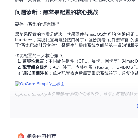
问题诊断：黑苹果配置的核心挑战
硬件与系统的"语言障碍"
黑苹果配置的本质是解决非苹果硬件与macOS之间的"沟通问题
Interface，高级配置与电源接口补丁）就扮演着"硬件翻译官"
于"系统启动引导文件"，是硬件与操作系统之间的第一道沟通桥
传统配置的三大核心痛点
兼容性迷宫
：不同硬件组件（CPU、显卡、网卡等）对mac
配置组合爆炸
：ACPI补丁、内核扩展（Kexts）、SMBI
调试周期漫长
：单次配置修改后需要重启系统验证，反复测
OpCore Simplify主界面提供清晰的流程引导，将复杂配置拆解
工具价值：重新定义黑苹果配置效率
核心能力矩阵
功能模块
传统配置方式
Op
硬件检测
手动收集硬件信息，查阅兼容性列表
自动生成
相关内容推荐