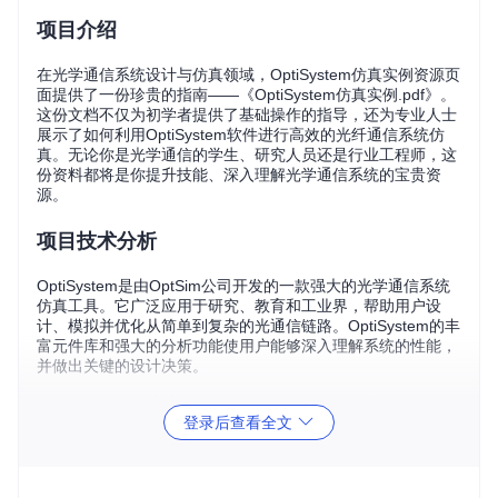
项目介绍
在光学通信系统设计与仿真领域，OptiSystem仿真实例资源页
面提供了一份珍贵的指南——《OptiSystem仿真实例.pdf》。
这份文档不仅为初学者提供了基础操作的指导，还为专业人士
展示了如何利用OptiSystem软件进行高效的光纤通信系统仿
真。无论你是光学通信的学生、研究人员还是行业工程师，这
份资料都将是你提升技能、深入理解光学通信系统的宝贵资
源。
项目技术分析
OptiSystem是由OptSim公司开发的一款强大的光学通信系统
仿真工具。它广泛应用于研究、教育和工业界，帮助用户设
计、模拟并优化从简单到复杂的光通信链路。OptiSystem的丰
富元件库和强大的分析功能使用户能够深入理解系统的性能，
并做出关键的设计决策。
《OptiSystem仿真实例.pdf》详细介绍了如何使用OptiSystem
登录后查看全文
软件进行仿真，涵盖了基础操作、典型应用场景、仿真技巧以
及案例分析等多个方面。通过这份文档，用户可以学习到如何
构建常见的光纤通信系统模型，如DWDM（密集波分复用）和
SDH（同步数字层次），并掌握高级设置和技巧，以提高仿真