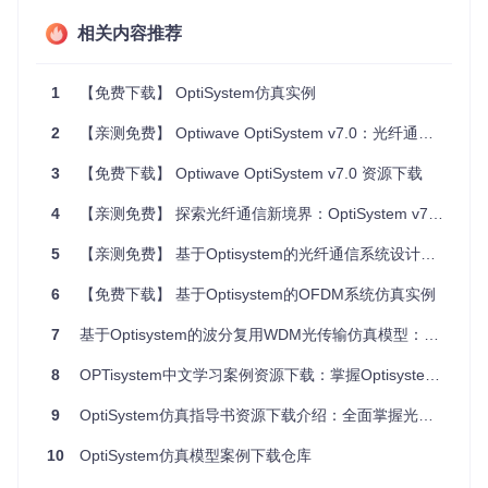
的准确性和效率。
相关内容推荐
项目及技术应用场景
1
【免费下载】 OptiSystem仿真实例
OptiSystem仿真实例资源适用于多种应用场景：
2
【亲测免费】 Optiwave OptiSystem v7.0：光纤通信仿真的利器
教育领域
：为光学通信课程提供实践指导，帮助学生理解
理论知识并应用于实际操作。
3
【免费下载】 Optiwave OptiSystem v7.0 资源下载
研究领域
：为研究人员提供仿真工具，支持他们在光纤通
信系统设计与优化方面的研究工作。
4
【亲测免费】 探索光纤通信新境界：OptiSystem v7.0 开源宝藏
工业界
：为工程师提供设计与优化光通信链路的工具，帮
助他们在实际项目中做出关键决策。
5
【亲测免费】 基于Optisystem的光纤通信系统设计与仿真资源下载
项目特点
6
【免费下载】 基于Optisystem的OFDM系统仿真实例
7
全面性
基于Optisystem的波分复用WDM光传输仿真模型：深入探索光通信领域的关键工具
：文档内容涵盖了从基础操作到高级仿真技巧的全
方位指导，适合不同层次的用户。
8
OPTisystem中文学习案例资源下载：掌握Optisystem软件的绝佳助手
实用性
：通过典型应用场景和案例分析，用户可以快速掌
握OptiSystem的使用方法，并应用于实际问题解决。
9
OptiSystem仿真指导书资源下载介绍：全面掌握光通讯系统仿真
互动性
：建议用户在阅读文档的同时，在OptiSystem软件
中进行实践操作，以加深理解和掌握技能。
10
OptiSystem仿真模型案例下载仓库
持续更新
：考虑到技术的快速发展，文档内容会随软件版
本更新而调整，确保信息的时效性和准确性。