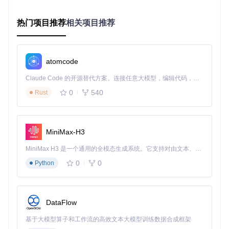
通过深入学习《OptiSystem仿真实例.pdf》，你不仅能够快速
热门项目推荐
相关项目推荐
上手OptiSystem软件，还能在光纤通信领域探索更多奥秘，提
升自己的专业技能。立即开始你的OptiSystem仿真之旅，解锁
光学通信设计的新高度吧！
atomcode
Claude Code 的开源替代方案。连接任意大模型，编辑代码，运行命令，自动验证 — 全自动执行。用 Rust 构建，极致性能。 ｜ An open-source alternative to Claude Code. Connect any LLM, edit code, run commands, and verify changes — autonomously. Built in Rust for speed. Get Started
OptiSystem仿真实例分享
下载源代码
0
540
Rust
OptiSystem仿真实例欢迎来到OptiSystem仿真实例资源页面
项目地址：
https://gitcode.com/Open-source-
documentation-tutorial/5e61e
MiniMax-H3
MiniMax H3 是一个通用的全模态生成系统。它支持对由文本、图像、视频和音频组成的多模态上下文进行统一理解，并能生成分辨率高达 2K、时长可达 15 秒的带原生立体声音频的视频。得益于面向任务泛化的系统设计，H3 在预训练阶段就已具备广泛的多模态上下文理解与生成能力，能够出色地执行复杂的多模态指令。
0
0
Python
DataFlow
基于大模型算子和工作流的高效文本大模型训练数据合成框架