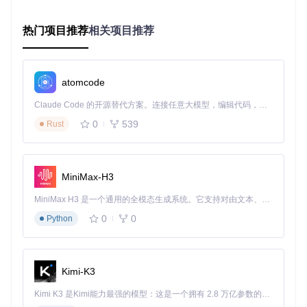
]
}
热门项目推荐
相关项目推荐
这个基础配置保留了最核心的系统信息，同时通过清晰的标签
和格式调整，使信息结构更加直观。对于大多数用户来说，这
已经能满足日常使用需求，并且几乎不会影响启动速度。
atomcode
进阶级配置：专业开发环境定制（效率提升65%）
Claude Code 的开源替代方案。连接任意大模型，编辑代码，运行命令，自动验证 — 全自动执行。用 Rust 构建，极致性能。 ｜ An open-source alternative to Claude Code. Connect any LLM, edit code, run commands, and verify changes — autonomously. Built in Rust for speed. Get Started
适用场景：开发环境展示、技术分享、工作区标准化
0
539
Rust
性能影响：轻微性能损耗（启动时间增加<10ms）
个性化建议：根据开发语言和工具链添加特定模块
{
MiniMax-H3
"display"
:
{
"size"
:
{
MiniMax H3 是一个通用的全模态生成系统。它支持对由文本、图像、视频和音频组成的多模态上下文进行统一理解，并能生成分辨率高达 2K、时长可达 15 秒的带原生立体声音频的视频。得益于面向任务泛化的系统设计，H3 在预训练阶段就已具备广泛的多模态上下文理解与生成能力，能够出色地执行复杂的多模态指令。
"maxPrefix"
:
"GB"
,
// 存储单位统一为GB
0
0
Python
"ndigits"
:
1
// 保留一位小数
}
}
,
"modules"
:
[
"title"
,
Kimi-K3
"separator"
,
{
"type"
:
"os"
,
"format"
:
"开发环境: {name} {versio
Kimi K3 是Kimi能力最强的模型：这是一个拥有 2.8 万亿参数的混合专家（MoE）模型，具备原生视觉理解能力，并支持 100 万 token 的上下文窗口。
{
"type"
:
"kernel"
,
"format"
:
"内核: {release}"
}
,