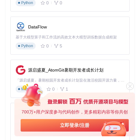
0
0
Python
{
"type"
:
"cpu"
,
"format"
:
"处理器: {model} ({core
{
"type"
:
"memory"
,
"format"
:
"内存使用: {used}/{tota
{
"type"
:
"disk"
,
"format"
:
"磁盘空间: {used}/{total
"path"
:
"/dev/sda1"
}
,
// 指定需要监控的磁盘分区
DataFlow
{
"type"
:
"editor"
,
"format"
:
"编辑器: {name}"
}
,
{
"type"
:
"shell"
,
"format"
:
"Shell: {name}"
}
,
基于大模型算子和工作流的高效文本大模型训练数据合成框架
{
"type"
:
"packages"
,
"format"
:
"已安装包: {count}"
"colors"
0
5
Python
]
}
进阶配置增加了开发场景特有的编辑器和包管理信息，同时通
源启盛夏_AtomGit暑期开发者成长计划
过磁盘路径指定，聚焦于项目所在分区的空间使用情况。这些
「源启盛夏」暑期校园开发者成长计划旨在激活校园开源力量，通过积分激励、认证扶持、资源倾斜等形式，引导高校组织和开发者完成「入驻 — 建项目 — 做贡献 — 获认证 — 得资源」的完整闭环。无论你是想带领社团入驻平台的组织者，还是希望用代码贡献证明自己的开发者，都能在这里找到属于你的成长路径。
信息对于开发环境一致性检查和问题排查非常有价值。
0
1
Markdown
专家级配置：性能与信息的完美平衡（效率提升85%）
适用场景：系统监控、性能分析、专业演示
性能影响：中度性能损耗（启动时间增加10-30ms）
700万+用户深度参与代码创作，更多精彩内容等你共创
个性化建议：根据具体监控目标调整采样频率和模块组合
py-xiaozhi
基于Python的Xiaozhi AI，适用于想要完整Xiaozhi体验而无需拥有专用硬件的用户。
立即登录/注册
{
0
1
Python
"display"
:
{
"size"
:
{