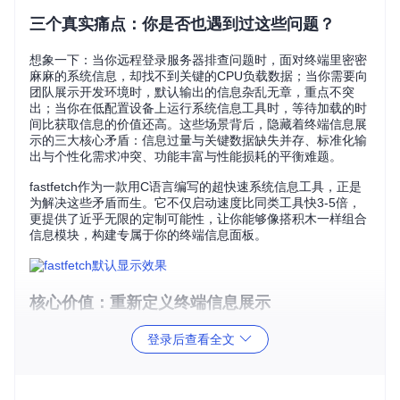
三个真实痛点：你是否也遇到过这些问题？
想象一下：当你远程登录服务器排查问题时，面对终端里密密
麻麻的系统信息，却找不到关键的CPU负载数据；当你需要向
团队展示开发环境时，默认输出的信息杂乱无章，重点不突
出；当你在低配置设备上运行系统信息工具时，等待加载的时
间比获取信息的价值还高。这些场景背后，隐藏着终端信息展
示的三大核心矛盾：信息过量与关键数据缺失并存、标准化输
出与个性化需求冲突、功能丰富与性能损耗的平衡难题。
fastfetch作为一款用C语言编写的超快速系统信息工具，正是
为解决这些矛盾而生。它不仅启动速度比同类工具快3-5倍，
更提供了近乎无限的定制可能性，让你能够像搭积木一样组合
信息模块，构建专属于你的终端信息面板。
核心价值：重新定义终端信息展示
fastfetch的真正价值在于它将"被动接收"转变为"主动掌控"。传
登录后查看全文
统的系统信息工具就像一份固定套餐，无论你是否需要，所有
信息一股脑呈现；而fastfetch则像一家自助餐厅，你可以精确
选择自己需要的信息"菜品"，并按照个人口味"调味"。