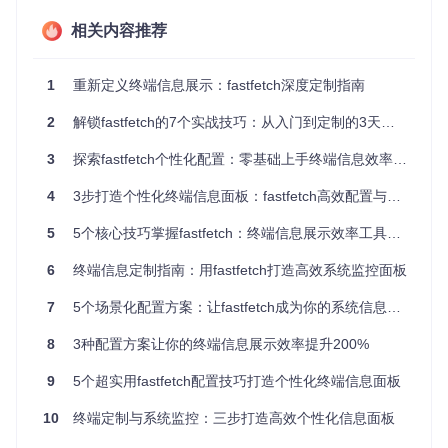
这种转变带来三个显著优势：首先是
认知效率提升
，通过定制
相关内容推荐
化展示，关键信息一目了然，减少认知负荷；其次是
环境适应
性增强
，从资源受限的服务器到高性能工作站，都能找到合适
的配置方案；最后是
个性化表达
，终端不再是单调的命令行，
1
重新定义终端信息展示：fastfetch深度定制指南
而是能反映个人工作风格的信息仪表盘。
2
解锁fastfetch的7个实战技巧：从入门到定制的3天精进指南
场景化方案：按效率提升度分级配置
3
探索fastfetch个性化配置：零基础上手终端信息效率工具
基础级配置：3分钟快速优化（效率提升40%）
4
3步打造个性化终端信息面板：fastfetch高效配置与终端美化指南
适用场景：日常终端使用、快速环境概览
性能影响：无明显性能损耗
5
5个核心技巧掌握fastfetch：终端信息展示效率工具全攻略
个性化建议：保留核心系统信息，移除冗余内容
6
终端信息定制指南：用fastfetch打造高效系统监控面板
{
"modules"
:
[
7
5个场景化配置方案：让fastfetch成为你的系统信息展示专家
"title"
,
// 显示标题
"separator"
,
// 添加分隔线
8
3种配置方案让你的终端信息展示效率提升200%
{
"type"
:
"os"
,
"format"
:
"系统: {name} {version}"
}
{
"type"
:
"kernel"
,
"format"
:
"内核: {release}"
}
,
9
5个超实用fastfetch配置技巧打造个性化终端信息面板
{
"type"
:
"memory"
,
"format"
:
"内存: {used}/{total}
{
"type"
:
"cpu"
,
"format"
:
"CPU: {model} ({cores}
10
终端定制与系统监控：三步打造高效个性化信息面板
"colors"
// 显示终端颜色方案