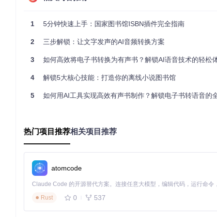
工具采用并行下载技术，可以同时处理多个书籍下载任务，大幅
分章节的场景。
1
5分钟快速上手：国家图书馆ISBN插件完全指南
智能资源管理，优化用户体验
2
三步解锁：让文字发声的AI音频转换方案
工具内置任务管理功能，可以实时监控下载进度，并支持断点续
3
如何高效将电子书转换为有声书？解锁AI语音技术的轻松
致的系统问题。
4
解锁5大核心技能：打造你的离线小说图书馆
图1：Internet Archive书籍页面的下载按钮位置，支持一键启动
5
如何用AI工具实现高效有声书制作？解锁电子书转语音的
场景应用：不同用户群体的使用指南
学生群体：高效获取学习资料
热门项目推荐
相关项目推荐
对于学生来说，学期论文和课程报告常常需要参考多本电子书。
如，在撰写历史论文时，学生可以只下载相关历史时期的章节，
研究人员：构建个人数字图书馆
atomcode
研究人员通常需要长期保存和管理大量学术文献。该工具支持自
和引用。研究人员还可以利用批量下载功能，一次性获取某一领
0
537
Rust
普通读者：打造移动阅读库