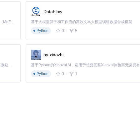
例如，下载艺术画册时，选择高清图片格式可以保留画作的细节，带来更
能流畅下载。
DataFlow
Kimi K3 是Kimi能力最强的模型：这是一个拥有 2.8 万亿参数的混合专家（MoE）模型，具备原生视觉理解能力，并支持 100 万 token 的上下文窗口。
基于大模型算子和工作流的高效文本大模型训练数据合成框架
载选项
0
5
Python
py-xiaozhi
任务数量。例如，在网络状况良好时，可以增加并行任务数量加速下载；
「源启盛夏」暑期校园开发者成长计划旨在激活校园开源力量，通过积分激励、认证扶持、资源倾斜等形式，引导高校组织和开发者完成「入驻 — 建项目 — 做贡献 — 获认证 — 得资源」的完整闭环。无论你是想带领社团入驻平台的组织者，还是希望用代码贡献证明自己的开发者，都能在这里找到属于你的成长路径。
0
1
Python
）点击下载按钮启动图片模式，按住Alt键（Mac按Option）点击按钮输入
ns"重新加载界面