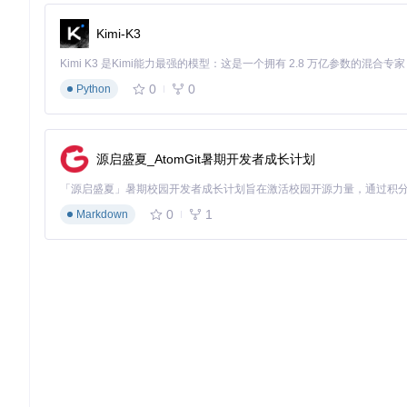
对于普通读者，工具的高清图片模式非常适合制作个人珍藏本。
同时，工具的低内存占用特性，使得即使是千页级的大型书籍也
Kimi-K3
图2：HathiTrust数字图书馆的下载界面，左侧菜单清晰展示下
0
0
Python
进阶技巧：提升下载效率的实用方法
自定义配置优化
源启盛夏_AtomGit暑期开发者成长计划
用户可以通过设置页面调整默认下载格式、文本嵌入质量和并行
时，则可以降低任务数量确保下载成功率。
0
1
Markdown
快捷键操作提升效率
工具支持多种快捷键操作，例如按住Ctrl键（Mac按Command
握这些快捷键可以显著提高操作效率。
常见问题解决技巧
按钮不显示
：点击浏览器工具栏扩展图标，选择"Show Butto
下载中断
：检查网络连接，大型书籍建议分批次下载
格式转换失败
：尝试降低画质设置或选择不同的输出格式
图3：下载进度实时监控界面，清晰显示当前状态