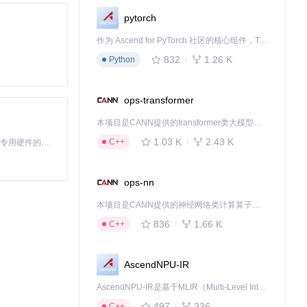
好的阅读体验。
pytorch
作为 Ascend for PyTorch 社区的核心组件，TorchNPU 是昇腾专为 PyTorch 打造的深度学习适配插件，使 PyTorch 框架能够直接调用昇腾 NPU，为开发者提供昇腾 AI 处理器的超强算力。
832
1.26 K
Python
ops-transformer
本项目是CANN提供的transformer类大模型算子库，实现网络在NPU上加速计算。
而在网络不稳定
1.03 K
2.43 K
C++
基于Python的Xiaozhi AI，适用于想要完整Xiaozhi体验而无需拥有专用硬件的用户。
ops-nn
页码范围。熟练掌
本项目是CANN提供的神经网络类计算算子库，实现网络在NPU上加速计算。
836
1.66 K
C++
AscendNPU-IR
AscendNPU-IR是基于MLIR（Multi-Level Intermediate Representation）构建的，面向昇腾亲和算子编译时使用的中间表示，提供昇腾完备表达能力，通过编译优化提升昇腾AI处理器计算效率，支持通过生态框架使能昇腾AI处理器与深度调优
497
336
C++