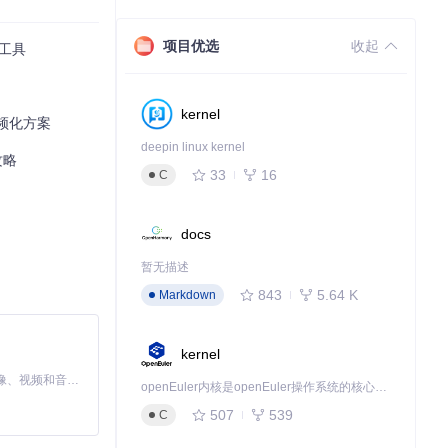
别适合只需要部
项目优选
收起
工具
资源占用过高导
kernel
频化方案
deepin linux kernel
攻略
33
16
C
docs
暂无描述
标注和引用。例
843
5.64 K
Markdown
kernel
，便于后续研究
MiniMax H3 是一个通用的全模态生成系统。它支持对由文本、图像、视频和音频组成的多模态上下文进行统一理解，并能生成分辨率高达 2K、时长可达 15 秒的带原生立体声音频的视频。得益于面向任务泛化的系统设计，H3 在预训练阶段就已具备广泛的多模态上下文理解与生成能力，能够出色地执行复杂的多模态指令。
openEuler内核是openEuler操作系统的核心，既是系统性能与稳定性的基石，也是连接处理器、设备与服务的桥梁。
507
539
C