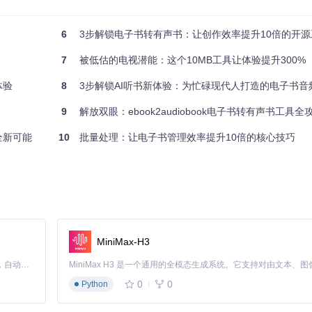
提高效率。用户还可以自定义下载页码范围，无需等待全书下载完成，特
6
3步解锁电子书转有声书：让创作效率提升10倍的开源
7
被低估的电视潜能：这个10MB工具让体验提升300%
传。同时，用户可以根据网络状况和设备性能，调整并行任务数量，避免
体验
8
3步解锁AI听书新体验：为忙碌现代人打造的电子书音
9
解放双眼：ebook2audiobook电子书转有声书工具全
PDF生成
全新可能
10
批量处理：让电子书管理效率提升10倍的核心技巧
使用该工具，学生可以快速下载所需章节，并将其整理为PDF格式，方便
避免不必要的存储空间占用。
MiniMax-H3
动归还书籍设置，确保在借阅期限内完成下载，同时保留文本可搜索功能
Claude Code 的开源替代方案。连接任意大模型，编辑代码，运行命令，自动验证 — 全自动执行。用 Rust 构建，极致性能。 ｜ An open-source alternative to Claude Code. Connect any LLM, edit code, run commands, and verify changes — autonomously. Built in Rust for speed. Get Started
域的多本重要著作。
0
0
Python