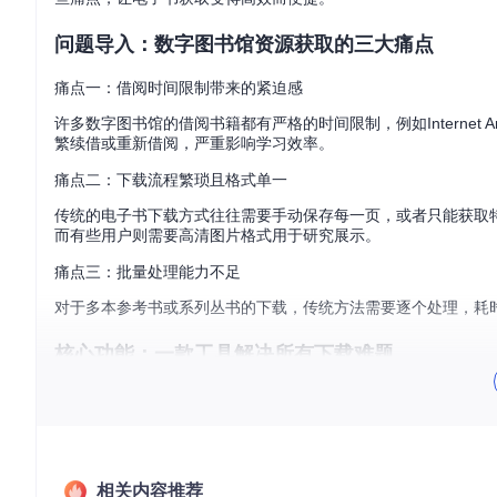
问题导入：数字图书馆资源获取的三大痛点
痛点一：借阅时间限制带来的紧迫感
许多数字图书馆的借阅书籍都有严格的时间限制，例如Internet
繁续借或重新借阅，严重影响学习效率。
痛点二：下载流程繁琐且格式单一
传统的电子书下载方式往往需要手动保存每一页，或者只能获取
而有些用户则需要高清图片格式用于研究展示。
痛点三：批量处理能力不足
对于多本参考书或系列丛书的下载，传统方法需要逐个处理，耗
核心功能：一款工具解决所有下载难题
多格式输出，满足不同场景需求
该开源工具支持PDF文本嵌入、高清图片合集和文本内容提取三
本格式以便搜索和批注，而设计工作者则可以选择高清图片格式
高效批量处理，节省时间成本
相关内容推荐