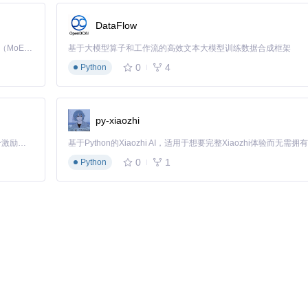
DataFlow
Kimi K3 是Kimi能力最强的模型：这是一个拥有 2.8 万亿参数的混合专家（MoE）模型，具备原生视觉理解能力，并支持 100 万 token 的上下文窗口。
基于大模型算子和工作流的高效文本大模型训练数据合成框架
0
4
Python
错误或改进注释，也会受到社区的欢迎和感谢。
py-xiaozhi
容上叠加翻译结果
「源启盛夏」暑期校园开发者成长计划旨在激活校园开源力量，通过积分激励、认证扶持、资源倾斜等形式，引导高校组织和开发者完成「入驻 — 建项目 — 做贡献 — 获认证 — 得资源」的完整闭环。无论你是想带领社团入驻平台的组织者，还是希望用代码贡献证明自己的开发者，都能在这里找到属于你的成长路径。
0
1
Python
重的是参与和学习的态度。每一位资深开发者都曾是新手，他们很乐意指