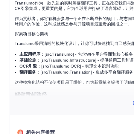
Translumo作为一款先进的实时屏幕翻译工具，正在改变我
CR引擎集成，更重要的是，它为全球用户打破了语言障碍，让
作为贡献者，你将有机会参与一个正在不断成长的项目，与志同
球用户的体验，这种成就感是参与开源项目最宝贵的回报之一。
探索项目核心架构
Translumo采用清晰的模块化设计，让你可以快速找到自己感兴
主应用程序
：[src/Translumo] - 包含WPF用户界面和核心服务
基础设施
：[src/Translumo.Infrastructure] - 提供通用工
OCR引擎
：[src/Translumo.OCR] - 实现文本识别功能
翻译服务
：[src/Translumo.Translation] - 集成多平台翻译服务
这种模块化结构不仅使项目易于维护，也为新贡献者提供了明确
解锁贡献路径
迈出贡献第一步
开始你的开源贡献之旅比想象中简单，只需几个简单步骤：
准备开发环境
：克隆项目代码库到本地
相关内容推荐