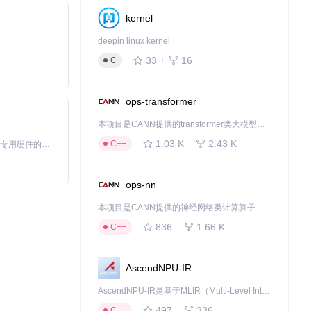
kernel
deepin linux kernel
33
16
C
ops-transformer
本项目是CANN提供的transformer类大模型算子库，实现网络在NPU上加速计算。
1.03 K
2.43 K
C++
基于Python的Xiaozhi AI，适用于想要完整Xiaozhi体验而无需拥有专用硬件的用户。
ops-nn
本项目是CANN提供的神经网络类计算算子库，实现网络在NPU上加速计算。
836
1.66 K
C++
AscendNPU-IR
AscendNPU-IR是基于MLIR（Multi-Level Intermediate Representation）构建的，面向昇腾亲和算子编译时使用的中间表示，提供昇腾完备表达能力，通过编译优化提升昇腾AI处理器计算效率，支持通过生态框架使能昇腾AI处理器与深度调优
导新人成长。
497
336
C++