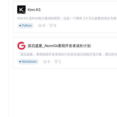
当你准备好提交第一个贡献时，请遵循以下步骤：
创建一个新的分支进行开发
Kimi-K3
专注于单一功能或修复，保持提交的简洁性
编写清晰的提交信息，描述你的修改内容
创建Pull Request，详细说明你的贡献
0
0
Python
每次提交都是学习和成长的机会。即使是小的改进，如修复拼写
源启盛夏_AtomGit暑期开发者成长计划
图：Translumo实时屏幕翻译功能演示，展示了如何在视频内
0
1
Markdown
构建参与信心
了解社区协作方式
Translumo社区遵循开放、包容的协作原则：
通过Issue进行技术讨论和功能需求交流
代码审查过程注重建设性反馈
鼓励知识分享和经验交流
新贡献者常常担心自己的代码不够好，但实际上，开源社区最看