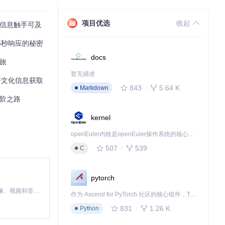
项目优选
收起
球信息触手可及
5秒响应的秘密
docs
之旅
暂无描述
跨文化信息获取
843
5.64 K
Markdown
进阶之路
kernel
openEuler内核是openEuler操作系统的核心，既是系统性能与稳定性的基石，也是连接处理器、设备与服务的桥梁。
507
539
C
pytorch
MiniMax H3 是一个通用的全模态生成系统。它支持对由文本、图像、视频和音频组成的多模态上下文进行统一理解，并能生成分辨率高达 2K、时长可达 15 秒的带原生立体声音频的视频。得益于面向任务泛化的系统设计，H3 在预训练阶段就已具备广泛的多模态上下文理解与生成能力，能够出色地执行复杂的多模态指令。
作为 Ascend for PyTorch 社区的核心组件，TorchNPU 是昇腾专为 PyTorch 打造的深度学习适配插件，使 PyTorch 框架能够直接调用昇腾 NPU，为开发者提供昇腾 AI 处理器的超强算力。
831
1.26 K
Python