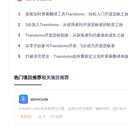
git 
clone
1
探索实时屏幕翻译工具Translumo：轻松入门开源贡献之
熟悉项目结构
：花些时间浏览代码库，了解各个模块的功能
2
3步加入Translumo：从使用者到开源贡献者的蜕变之旅
寻找首个贡献机会
：从简单任务入手，如修复小bug、改进
3
Translumo开源贡献指南：从探索者到共建者的成长之旅
记住，每个开源贡献者都是从第一次提交开始的。Translum
4
从零开始参与Translumo开发：5步成为开源贡献者
选择适合你的贡献方向
5
打破语言壁垒：Translumo如何重新定义实时屏幕翻译体
Translumo提供多种贡献途径，总有一个适合你：
语言本地化
：帮助完善现有语言文件或添加新的语言支持，相关文件位于[src/
热门项目推荐
相关项目推荐
功能测试
：测试现有功能，报告bug，提供用户体验改进建议
文档完善
：编写使用教程，补充API文档，更新贡献指南
atomcode
代码贡献
：参与OCR引擎优化、翻译服务扩展或用户界面改进
不要担心自己没有足够的经验。社区成员会提供指导和支持，帮
0
535
Rust
提交你的首次改进