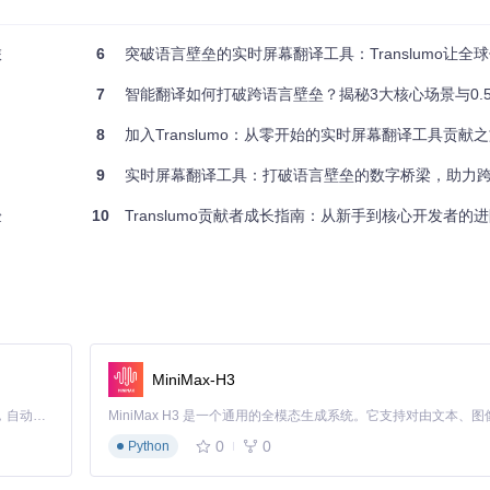
旅
6
突破语言壁垒的实时屏幕翻译工具：Translumo让全
和相互关系
7
智能翻译如何打破跨语言壁垒？揭秘3大核心场景与0.
文档或完善测试用例
8
加入Translumo：从零开始的实时屏幕翻译工具贡献
o社区欢迎所有级别的贡献，无论你是编程新手还是经验丰富的开发者。
9
实时屏幕翻译工具：打破语言壁垒的数字桥梁，助力
验
10
Translumo贡献者成长指南：从新手到核心开发者的
Translumo/Resources/Localization]
MiniMax-H3
Claude Code 的开源替代方案。连接任意大模型，编辑代码，运行命令，自动验证 — 全自动执行。用 Rust 构建，极致性能。 ｜ An open-source alternative to Claude Code. Connect any LLM, edit code, run commands, and verify changes — autonomously. Built in Rust for speed. Get Started
助你顺利完成贡献。
0
0
Python