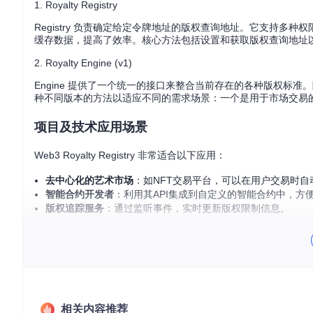
1. Royalty Registry
Registry 负责确定给定令牌地址的版权查询地址。它支持
缓存数据，提高了效率。核心方法包括设置和获取版权查询地址
2. Royalty Engine (v1)
Engine 提供了一个统一的接口来整合当前存在的各种版权标
种不同版本的方法以适应不同的需求场景：一个是用于市场交易
项目及技术应用场景
Web3 Royalty Registry 非常适合以下应用：
去中心化的艺术市场
：如NFT交易平台，可以在用户交易时自
智能合约开发者
：利用其API集成到自定义的智能合约中，方
版权追踪服务
：通过监听事件，实时更新版权限制信息。
项目特点
兼容性
: 兼容旧有合约，提供版权覆盖功能。
标准化
: 支持多个主流的版权标准，如Rarible、Foundation和E
高效性
: 使用缓存机制优化查询性能，降低gas消耗。
安全与治理
相关内容推荐
: 利用@openzeppelin的权限控制库，并预留DA