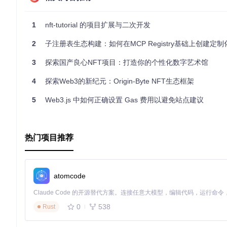
可扩展性
: 结构设计允许未来新增版权标准和功能。
无论你是艺术家、开发者还是市场运营者，Web3 Royalty Re
1
nft-tutorial 的项目扩展与二次开发
部署位置并开始探索吧！
2
子注册表生态构建：如何在MCP Registry基础上创建定
3
探索国产良心NFT项目：打造你的个性化数字艺术馆
4
探索Web3的新纪元：Origin-Byte NFT生态框架
5
Web3.js 中如何正确设置 Gas 费用以避免站点建议
热门项目推荐
atomcode
0
538
Rust