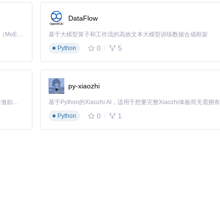
DataFlow
Kimi K3 是Kimi能力最强的模型：这是一个拥有 2.8 万亿参数的混合专家（MoE）模型，具备原生视觉理解能力，并支持 100 万 token 的上下文窗口。
基于大模型算子和工作流的高效文本大模型训练数据合成框架
0
5
Python
py-xiaozhi
「源启盛夏」暑期校园开发者成长计划旨在激活校园开源力量，通过积分激励、认证扶持、资源倾斜等形式，引导高校组织和开发者完成「入驻 — 建项目 — 做贡献 — 获认证 — 得资源」的完整闭环。无论你是想带领社团入驻平台的组织者，还是希望用代码贡献证明自己的开发者，都能在这里找到属于你的成长路径。
0
1
Python