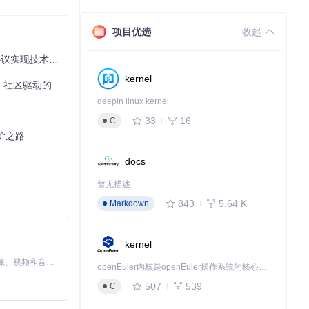
项目优选
收起
egistry.xyz
查看
议实现技术解析
kernel
的注册服务新范式
deepin linux kernel
33
16
C
阶之路
docs
暂无描述
843
5.64 K
Markdown
kernel
MiniMax H3 是一个通用的全模态生成系统。它支持对由文本、图像、视频和音频组成的多模态上下文进行统一理解，并能生成分辨率高达 2K、时长可达 15 秒的带原生立体声音频的视频。得益于面向任务泛化的系统设计，H3 在预训练阶段就已具备广泛的多模态上下文理解与生成能力，能够出色地执行复杂的多模态指令。
openEuler内核是openEuler操作系统的核心，既是系统性能与稳定性的基石，也是连接处理器、设备与服务的桥梁。
507
539
C