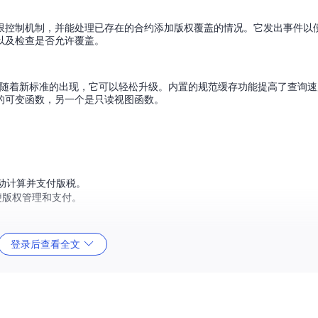
多种权限控制机制，并能处理已存在的合约添加版权覆盖的情况。它发出事件以
以及检查是否允许覆盖。
准。随着新标准的出现，它可以轻松升级。内置的规范缓存功能提高了查询
的可变函数，另一个是只读视图函数。
动计算并支付版税。
便版权管理和支付。
登录后查看全文
IP2981。
O治理入口。