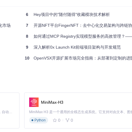
gistry 都能为你带来简洁高效的版权管理解决方案。立即访问
https://royaltyr
6
Hey项目中的"随付随得"收藏模块技术解析
制化市场
7
开源NFT平台FingerNFT：去中心化交易架构与跨链协
8
如何通过MCP Registry实现模型服务的高效管理？——社区驱动
9
深入解析0x Launch Kit前端项目架构与开发规范
10
OpenVSX开源扩展市场完全指南：从部署到定制的进
MiniMax-H3
Claude Code 的开源替代方案。连接任意大模型，编辑代码，运行命令，自动验证 — 全自动执行。用 Rust 构建，极致性能。 ｜ An open-source alternative to Claude Code. Connect any LLM, edit code, run commands, and verify changes — autonomously. Built in Rust for speed. Get Started
0
0
Python