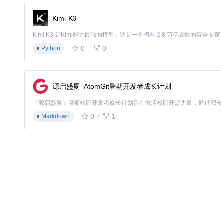
Kimi-K3
0
0
Python
源启盛夏_AtomGit暑期开发者成长计划
0
1
Markdown