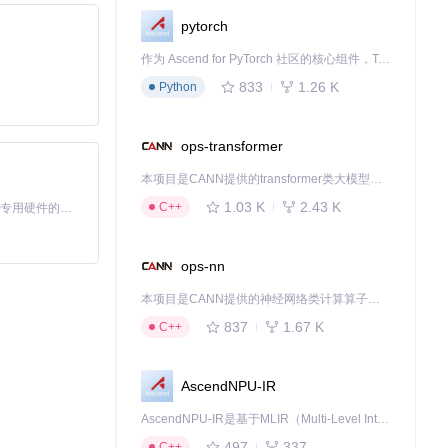
pytorch
作为 Ascend for PyTorch 社区的核心组件，TorchNPU 是昇腾专为 PyTorch 打造的深度学习适配插件，使 PyTorch 框架能够直接调用昇腾 NPU，为开发者提供昇腾 AI 处理器的超强算力。
833
1.26 K
Python
ops-transformer
本项目是CANN提供的transformer类大模型算子库，实现网络在NPU上加速计算。
1.03 K
2.43 K
C++
基于Python的Xiaozhi AI，适用于想要完整Xiaozhi体验而无需拥有专用硬件的用户。
ops-nn
本项目是CANN提供的神经网络类计算算子库，实现网络在NPU上加速计算。
837
1.67 K
C++
AscendNPU-IR
AscendNPU-IR是基于MLIR（Multi-Level Intermediate Representation）构建的，面向昇腾亲和算子编译时使用的中间表示，提供昇腾完备表达能力，通过编译优化提升昇腾AI处理器计算效率，支持通过生态框架使能昇腾AI处理器与深度调优
497
337
C++