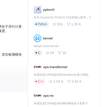
pytorch
作为 Ascend for PyTorch 社区的核心组件，TorchNPU 是昇腾专为 PyTorch 打造的深度学习适配插件，使 PyTorch 框架能够直接调用昇腾 NPU，为开发者提供昇腾 AI 处理器的超强算力。
831
1.26 K
Python
心优势在于并行计算
速度。
kernel
deepin linux kernel
33
16
C
。语言检测模块
ops-transformer
本项目是CANN提供的transformer类大模型算子库，实现网络在NPU上加速计算。
1.03 K
2.42 K
C++
（285ms）提升
ops-nn
本项目是CANN提供的神经网络类计算算子库，实现网络在NPU上加速计算。