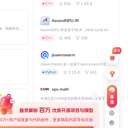
835
1.65 K
C++
风格，提升了代码的
AscendNPU-IR
MiniMax H3 是一个通用的全模态生成系统。它支持对由文本、图像、视频和音频组成的多模态上下文进行统一理解，并能生成分辨率高达 2K、时长可达 15 秒的带原生立体声音频的视频。得益于面向任务泛化的系统设计，H3 在预训练阶段就已具备广泛的多模态上下文理解与生成能力，能够出色地执行复杂的多模态指令。
AscendNPU-IR是基于MLIR（Multi-Level Intermediate Representation）构建的，面向昇腾亲和算子编译时使用的中间表示，提供昇腾完备表达能力，通过编译优化提升昇腾AI处理器计算效率，支持通过生态框架使能昇腾AI处理器与深度调优
496
336
C++
邀请
jiuwenswarm
JiuwenSwarm 是一款基于openJiuwen开发的智能AI Agent，它能够将大语言模型的强大能力，通过你日常使用的各类通讯应用，直接延伸至你的指尖。
3.15 K
841
Python
ops-math
客
本项目是CANN提供的数学类基础计算算子库，实现网络在NPU上加速计算。
服
1.24 K
1.36 K
C++
基于Python的Xiaozhi AI，适用于想要完整Xiaozhi体验而无需拥有专用硬件的用户。
00万+用户深度参与代码创作，更多精彩内容等你共创
deveco-code