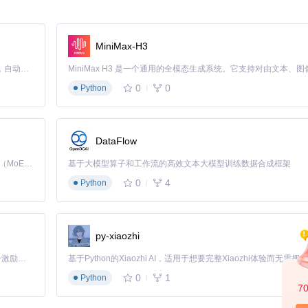
格式转换是实现跨平台部署的基础。以下是优化后的转换代码，通过调整参数顺序和命名
MiniMax-H3
Claude Code 的开源替代方案。连接任意大模型，编辑代码，运行命令，自动验证 — 全自动执行。用 Rust 构建，极致性能。 ｜ An open-source alternative to Claude Code. Connect any LLM, edit code, run commands, and verify changes — autonomously. Built in Rust for speed. Get Started
0
0
Python
}

DataFlow
ined(

Kimi K3 是Kimi能力最强的模型：这是一个拥有 2.8 万亿参数的混合专家（MoE）模型，具备原生视觉理解能力，并支持 100 万 token 的上下文窗口。
基于大模型算子和工作流的高效文本大模型训练数据合成框架
0
4
Python
py-xiaozhi
 {
0
: 
"batch_size"
}}

「源启盛夏」暑期校园开发者成长计划旨在激活校园开源力量，通过积分激励、认证扶持、资源倾斜等形式，引导高校组织和开发者完成「入驻 — 建项目 — 做贡献 — 获认证 — 得资源」的完整闭环。无论你是想带领社团入驻平台的组织者，还是希望用代码贡献证明自己的开发者，都能在这里找到属于你的成长路径。
0
1
Python
7