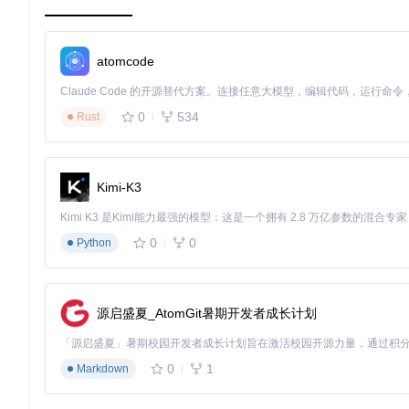
2.1 ONNX格式转换：跨平台部署的关键一步
ONNX（Open Neural Network Exchange）
atomcode
可读性和可维护性：
0
534
# 优化后的ONNX导出实现
Rust
from
 model 
import
 SenseVoiceSmall

# 加载预训练模型
device_config = {
"device"
: 
"cuda:0"
, 
"dtype"
: 
"float32"
Kimi-K3
voice_model, config_params = SenseVoiceSmall.from_pretra
    model_name=
"iic/SenseVoiceSmall"
,** device_config

)

0
0
Python
# 执行模型导出，启用动态轴支持
exported_model = voice_model.convert(

    format_type=
"onnx"
, 

源启盛夏_AtomGit暑期开发者成长计划
    quantization=
False
,

    dynamic_axes={
"input"
: {
0
: 
"batch_size"
}, 
"output"
:
0
1
Markdown
核心实现：[export.py]