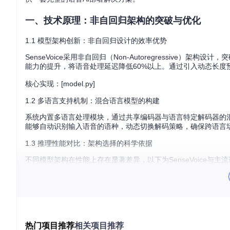
一、技术原理：非自回归架构的突破与优化
1.1 模型架构创新：非自回归设计的效率优势
SenseVoice采用非自回归（Non-Autoregressive
能力的提升，将语音处理延迟降低60%以上。通过引入动态长
核心实现：[model.py]
1.2 多语言支持机制：混合语言模型的构建
系统内置多语言处理模块，通过共享编码器与语言特定解码器的
能够自动识别输入语音的语种，动态切换解码策略，确保跨语言
1.3 推理性能对比：架构选择的科学依据
不同模型架构在性能上存在显著差异，以下为SenseVoice与主
从表格数据可以看出，SenseVoice-Small在保持234M参数量
了78%的效率，充分体现了非自回归架构的优势。
二、实践路径：模型转换与部署全流程
热门项目推荐
相关项目推荐