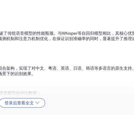
）架构设计，突破了传统语音模型的性能瓶颈。与Whisper等自回归模型相比，其核
度预测机制和注意力机制优化，在保证识别准确率的同时，显著提升了推理
混合架构，实现了对中文、粤语、英语、日语、韩语等多语言的原生支持
场景下的识别效果。
流语音模型的对比数据：
登录后查看全文
的同时，实现了63ms的3秒音频处理延迟，相比同等参数量的Whisper-Small