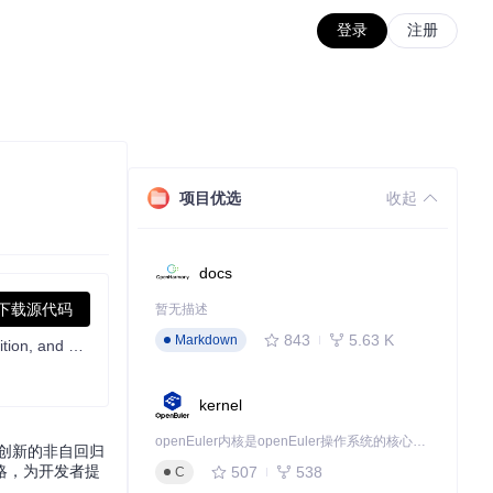
登录
注册
项目优选
收起
docs
下载源代码
暂无描述
843
5.63 K
Markdown
Open-source SenseVoiceSmall model for Mandarin, Cantonese, English, Japanese, and Korean ASR, language ID, emotion recognition, and audio event detection.
kernel
openEuler内核是openEuler操作系统的核心，既是系统性能与稳定性的基石，也是连接处理器、设备与服务的桥梁。
过创新的非自回归
略，为开发者提
507
538
C