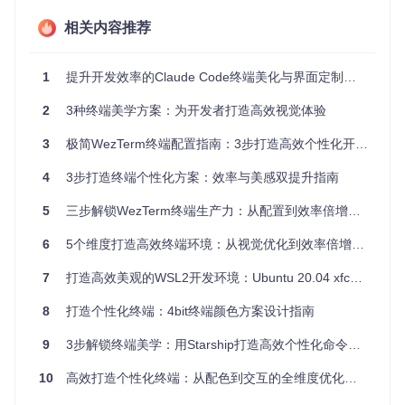
-- 系统主题感知：跟随系统明暗模式自动切换
相关内容推荐
config
.color_scheme = wezterm.gui.get_appearance():
find
'
and
'Dracula'
-- 深色模式使用 Dracula 主题
or
'GitHub Light'
-- 浅色模式使用 GitHub Light 主题
1
提升开发效率的Claude Code终端美化与界面定制指南
-- 基础视觉优化
2
3种终端美学方案：为开发者打造高效视觉体验
config
.colors = {

  selection_bg = 
'#44475a'
,  
-- 选中区域背景色，提高辨识度
3
极简WezTerm终端配置指南：3步打造高效个性化开发环境
  cursor_bg = 
'#50fa7b'
,     
-- 光标颜色设置为鲜明的绿色，便
  cursor_fg = 
'#000000'
,     
-- 光标文字颜色为黑色，确保与光
4
3步打造终端个性化方案：效率与美感双提升指南
}

5
三步解锁WezTerm终端生产力：从配置到效率倍增的完整指南
-- 字体配置：使用等宽字体确保代码对齐
config
.font = wezterm.font(
'JetBrains Mono'
, { weight = 
'
6
5个维度打造高效终端环境：从视觉优化到效率倍增的终端效率工具指南
config
.font_size = 
14
-- 适中字号减轻阅读压力
7
打造高效美观的WSL2开发环境：Ubuntu 20.04 xfce4桌面配置指南
return
config
8
打造个性化终端：4bit终端颜色方案设计指南
配置复杂度
：★★☆☆☆
性能影响指数
：☆☆☆☆☆
9
3步解锁终端美学：用Starship打造高效个性化命令行环境
进阶版配置实现
10
高效打造个性化终端：从配色到交互的全维度优化指南
local
 wezterm = 
require
'wezterm'