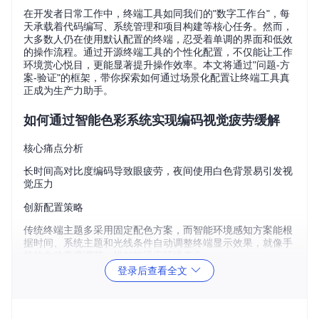
在开发者日常工作中，终端工具如同我们的"数字工作台"，每
天承载着代码编写、系统管理和项目构建等核心任务。然而，
大多数人仍在使用默认配置的终端，忍受着单调的界面和低效
的操作流程。通过开源终端工具的个性化配置，不仅能让工作
环境赏心悦目，更能显著提升操作效率。本文将通过"问题-方
案-验证"的框架，带你探索如何通过场景化配置让终端工具真
正成为生产力助手。
如何通过智能色彩系统实现编码视觉疲劳缓解
核心痛点分析
长时间高对比度编码导致眼疲劳，夜间使用白色背景易引发视
觉压力
创新配置策略
传统终端主题多采用固定配色方案，而智能环境感知方案能根
据时间、系统主题和光线条件自动调整终端显示效果，就像手
机的自动亮度调节一样智能适应环境变化。
登录后查看全文
基础版配置实现
local
 wezterm = 
require
'wezterm'
local
config
 = {}
