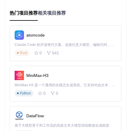
local
config
 = {}

热门项目推荐
相关项目推荐
-- 时间段智能切换主题
local
function
get_appropriate_theme
()
local
 hour = 
tonumber
(
os
.
date
(
'%H'
))

-- 6:00-18:00 使用浅色主题，其余时间使用深色主题
if
 hour >= 
6
and
 hour < 
18
then
atomcode
return
'Catppuccin Latte'
-- 日间浅色主题
Claude Code 的开源替代方案。连接任意大模型，编辑代码，运行命令，自动验证 — 全自动执行。用 Rust 构建，极致性能。 ｜ An open-source alternative to Claude Code. Connect any LLM, edit code, run commands, and verify changes — autonomously. Built in Rust for speed. Get Started
else
return
'Catppuccin Mocha'
-- 夜间深色主题
0
541
Rust
end
end
config
.color_scheme = get_appropriate_theme()

MiniMax-H3
-- 动态调整对比度
MiniMax H3 是一个通用的全模态生成系统。它支持对由文本、图像、视频和音频组成的多模态上下文进行统一理解，并能生成分辨率高达 2K、时长可达 15 秒的带原生立体声音频的视频。得益于面向任务泛化的系统设计，H3 在预训练阶段就已具备广泛的多模态上下文理解与生成能力，能够出色地执行复杂的多模态指令。
config
.colors = {

  background = 
'#f8f9fa'
,  
-- 浅色背景
0
0
Python
  foreground = 
'#2e3440'
,  
-- 深色文字，确保高对比度
-- 自定义选项卡颜色
  tab_bar = {

    background = 
'#e0e0e0'
,

DataFlow
    active_tab = {

      bg_color = 
'#ffffff'
,

基于大模型算子和工作流的高效文本大模型训练数据合成框架
      fg_color = 
'#2e3440'
,
