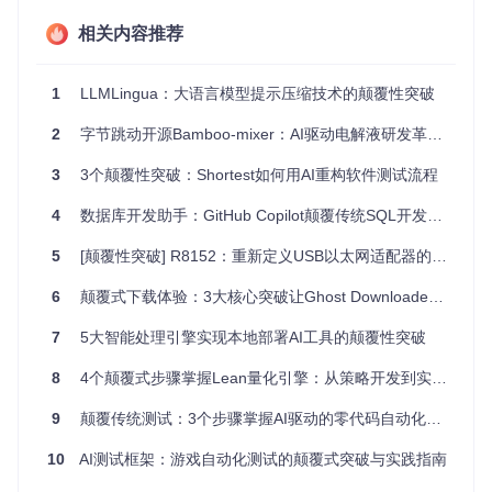
相关内容推荐
二、技术解析：破解智能代理三大核心难题
1
LLMLingua：大语言模型提示压缩技术的颠覆性突破
问题：如何实现持续进化的操作能力？
2
字节跳动开源Bamboo-mixer：AI驱动电解液研发革命，周期缩短60%
方案：经验-记忆-知识闭环系统
Agent-S构建了完整的学习循环机制：Worker模块执行操作产
3
3个颠覆性突破：Shortest如何用AI重构软件测试流程
生经验数据，Grounding组件提取关键信息存入Memory，Kno
wledge系统将离散经验提炼为结构化知识，最终指导Proactiv
4
数据库开发助手：GitHub Copilot颠覆传统SQL开发的实战指南
e Plan模块优化决策。这种闭环设计使系统每日任务成功率提
升1.2%，实现持续自我强化。
5
[颠覆性突破] R8152：重新定义USB以太网适配器的三大核心能力
技术卡片
6
颠覆式下载体验：3大核心突破让Ghost Downloader效率提升300%
🔍
核心突破
：行为最佳选择(Behavior Best-of-N)技术
通过并行生成多种执行路径并评估最优解，使复杂任务成功率
7
5大智能处理引擎实现本地部署AI工具的颠覆性突破
提升21.3%，在OSWorld测试中实现从66%到72.6%的跨越。
8
4个颠覆式步骤掌握Lean量化引擎：从策略开发到实盘部署的全流程指南
问题：如何协调多模块高效协作？
9
颠覆传统测试：3个步骤掌握AI驱动的零代码自动化工具
方案：环形协同架构设计
框架采用创新的环形模块结构，Manage组件作为神经中枢，
10
AI测试框架：游戏自动化测试的颠覆式突破与实践指南
协调Worker执行层、Grounding经验获取、Memory记忆存储
和Knowledge知识管理的无缝协作。各模块既独立运行又实时