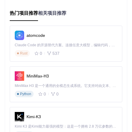
交互，使任务响应延迟控制在150ms以内。
热门项目推荐
相关项目推荐
问题：如何保证跨平台操作一致性？
方案：操作系统抽象接口(ACI)
atomcode
针对不同系统特性，Agent-S设计了LinuxOSACI、MacOSACI
和WindowsOSACI三类抽象接口，将底层系统差异封装为统一
Claude Code 的开源替代方案。连接任意大模型，编辑代码，运行命令，自动验证 — 全自动执行。用 Rust 构建，极致性能。 ｜ An open-source alternative to Claude Code. Connect any LLM, edit code, run commands, and verify changes — autonomously. Built in Rust for speed. Get Started
操作指令。这种设计使跨平台任务迁移成本降低80%，某跨国
0
537
Rust
企业借此实现全球分支机构的标准化IT运维。
三、实践指南：从零构建智能代理系统
MiniMax-H3
环境部署三步骤
MiniMax H3 是一个通用的全模态生成系统。它支持对由文本、图像、视频和音频组成的多模态上下文进行统一理解，并能生成分辨率高达 2K、时长可达 15 秒的带原生立体声音频的视频。得益于面向任务泛化的系统设计，H3 在预训练阶段就已具备广泛的多模态上下文理解与生成能力，能够出色地执行复杂的多模态指令。
1. 基础环境准备
0
0
Python
# 克隆项目仓库
git 
clone
cd
 Agent-S

Kimi-K3
# 创建虚拟环境
Kimi K3 是Kimi能力最强的模型：这是一个拥有 2.8 万亿参数的混合专家（MoE）模型，具备原生视觉理解能力，并支持 100 万 token 的上下文窗口。