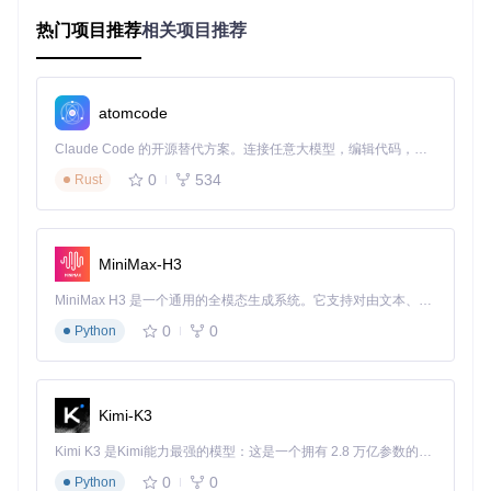
全设备支持
：自动适配内置扬声器、耳机和蓝牙音响
热门项目推荐
相关项目推荐
低延迟处理
：专业音频引擎确保实时音效调节无延迟
轻量化设计
：后台运行不占用系统资源，不影响续航
如何用多应用混音功能实现个性化音频管理
atomcode
在多任务处理时，不同应用的音频相互干扰是常见问题。eqM
Claude Code 的开源替代方案。连接任意大模型，编辑代码，运行命令，自动验证 — 全自动执行。用 Rust 构建，极致性能。 ｜ An open-source alternative to Claude Code. Connect any LLM, edit code, run commands, and verify changes — autonomously. Built in Rust for speed. Get Started
ac的应用混音功能通过独立音量控制解决了这一痛点，让用户
0
534
Rust
可以为每个应用设置专属音量配置。
应用混音功能界面展示多应用独立音量控制和音效调节，实现
MiniMax-H3
个性化音频管理
MiniMax H3 是一个通用的全模态生成系统。它支持对由文本、图像、视频和音频组成的多模态上下文进行统一理解，并能生成分辨率高达 2K、时长可达 15 秒的带原生立体声音频的视频。得益于面向任务泛化的系统设计，H3 在预训练阶段就已具备广泛的多模态上下文理解与生成能力，能够出色地执行复杂的多模态指令。
场景化应用方案
视频会议场景
：提高通讯软件音量同时降低背景音乐应用
0
0
Python
内容创作场景
：为音频编辑软件设置精确监听音量
休闲娱乐场景
：游戏音效与聊天软件音量独立控制
操作要点
点击应用图标即可单独调节对应程序音量
Kimi-K3
使用"Save Volumes"功能保存不同场景的音量配置
通过拖拽快速调整应用音量比例，实现音频平衡
Kimi K3 是Kimi能力最强的模型：这是一个拥有 2.8 万亿参数的混合专家（MoE）模型，具备原生视觉理解能力，并支持 100 万 token 的上下文窗口。
0
0
Python