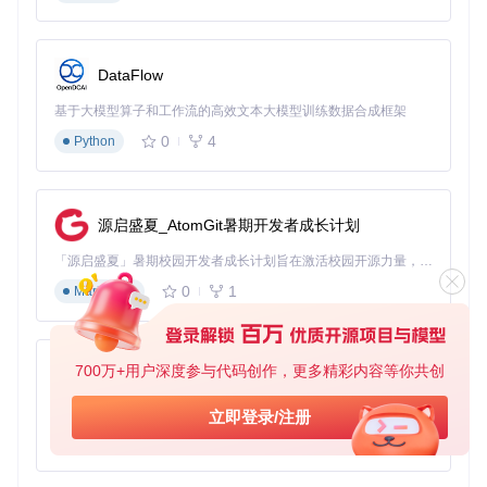
如何用专业均衡器打造定制化音效
eqMac提供三级均衡器模式，从基础调节到专家级参数控制，
满足不同用户的音效定制需求。专家模式下的31段均衡器和实
DataFlow
时频谱分析功能，让用户能够精确调整音频曲线。
基于大模型算子和工作流的高效文本大模型训练数据合成框架
0
4
专家级均衡器界面展示精准频段控制和实时频谱分析，实现专
Python
业级音效调节
频段调节指南
低频增强区
（30-150Hz）：强化低音表现，适合电子音乐
源启盛夏_AtomGit暑期开发者成长计划
人声优化区
（250Hz-2kHz）：提升语音清晰度，适合播客
和有声书
「源启盛夏」暑期校园开发者成长计划旨在激活校园开源力量，通过积分激励、认证扶持、资源倾斜等形式，引导高校组织和开发者完成「入驻 — 建项目 — 做贡献 — 获认证 — 得资源」的完整闭环。无论你是想带领社团入驻平台的组织者，还是希望用代码贡献证明自己的开发者，都能在这里找到属于你的成长路径。
细节增强区
（5kHz-16kHz）：增加高频细节，适合古典乐
0
1
Markdown
器和现场录音
调节技巧
先使用自动均衡功能获取设备基准曲线
每次调整限制在1-2个频段，避免过度调节
700万+用户深度参与代码创作，更多精彩内容等你共创
py-xiaozhi
制作不同场景的预设配置，快速切换音效模式
基于Python的Xiaozhi AI，适用于想要完整Xiaozhi体验而无需拥有专用硬件的用户。
立即登录/注册
如何通过场景化方案实现音效优化
0
1
Python
针对不同使用场景，eqMac提供了针对性的音效优化方案，通