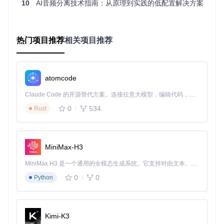
10
AI音频分离技术指南：从原理到实践的低配置解决方案
C
四核处理器
六核及以上
P
U
内
热门项目推荐
相关项目推荐
8GB RAM
16GB RAM
存
NVIDIA GTX 1050Ti (4
NVIDIA RTX 2060 (6GB
显
GB显存) 或 AMD RX 5
显存) 或 AMD RX 5700
卡
atomcode
70 (4GB显存)
XT (8GB显存)
存
Claude Code 的开源替代方案。连接任意大模型，编辑代码，运行命令，自动验证 — 全自动执行。用 Rust 构建，极致性能。 ｜ An open-source alternative to Claude Code. Connect any LLM, edit code, run commands, and verify changes — autonomously. Built in Rust for speed. Get Started
10GB可用空间
20GB SSD可用空间
储
0
534
Rust
操
作
Windows 10/11 64位 或
Windows 11 64位 或 Lin
系
Linux (Ubuntu 20.04+)
ux (Ubuntu 22.04+)
统
MiniMax-H3
MiniMax H3 是一个通用的全模态生成系统。它支持对由文本、图像、视频和音频组成的多模态上下文进行统一理解，并能生成分辨率高达 2K、时长可达 15 秒的带原生立体声音频的视频。得益于面向任务泛化的系统设计，H3 在预训练阶段就已具备广泛的多模态上下文理解与生成能力，能够出色地执行复杂的多模态指令。
⚠️ 注意：若使用AMD显卡，需确保已安装最新的ROCm驱
动；NVIDIA用户需安装CUDA 11.7及以上版本。
0
0
Python
三、五步实操：UVR5人声分离零失败流程
Kimi-K3
1. 环境准备