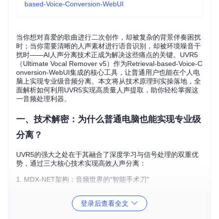
based-Voice-Conversion-WebUI
当你想对喜爱的歌曲进行二次创作，却被复杂的背景伴奏困扰
时；当你需要清晰的人声素材进行语音识别，却被环境噪音干
扰时——AI人声分离技术正成为解决这些痛点的关键。UVR5
（Ultimate Vocal Remover v5）作为Retrieval-based-Voice-C
onversion-WebUI集成的核心工具，让普通用户也能在个人电
脑上实现专业级音频分离。本文将从技术原理到实操落地，全
面解析如何利用UVR5实现高质量人声提取，助你轻松掌握这
一音频处理利器。
一、技术解密：为什么普通电脑也能实现专业级
分离？
UVR5的强大之处在于其融合了深度学习与信号处理的双重优
势，通过三大核心技术实现高效人声分离：
1. MDX-NET架构：音频世界的"智能手术刀"
想象音频是一幅包含人声和伴奏的混合画，UVR5的MDX-NET
登录后查看全文
架构就像一位经验丰富的外科医生，能够精准识别并分离不同
声源。它通过预训练的深度神经网络，将音频分解为2048个频