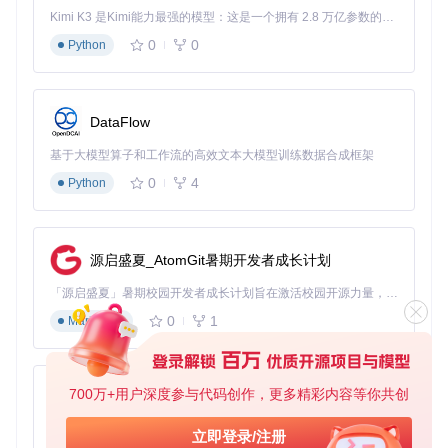
✅
克隆项目仓库
：
Kimi K3 是Kimi能力最强的模型：这是一个拥有 2.8 万亿参数的混合专家（MoE）模型，具备原生视觉理解能力，并支持 100 万 token 的上下文窗口。
0
0
Python
git 
clone
cd
DataFlow
✅
安装依赖
： 根据系统类型选择对应命令：
基于大模型算子和工作流的高效文本大模型训练数据合成框架
Windows用户：双击运行
go-web.bat
0
4
Linux用户：终端执行
bash run.sh
Python
🔍
预判问题
：若出现"CUDA out of memory"错误，打开[confi
gs/config.py]文件，将
batch_size
参数从默认8调整为4。
源启盛夏_AtomGit暑期开发者成长计划
2. 模型下载与管理
「源启盛夏」暑期校园开发者成长计划旨在激活校园开源力量，通过积分激励、认证扶持、资源倾斜等形式，引导高校组织和开发者完成「入驻 — 建项目 — 做贡献 — 获认证 — 得资源」的完整闭环。无论你是想带领社团入驻平台的组织者，还是希望用代码贡献证明自己的开发者，都能在这里找到属于你的成长路径。
✅
自动下载模型
：启动WebUI后，在左侧导航栏选择"模型管
0
1
Markdown
理"，找到"UVR5模型包"并点击下载。模型将自动保存至[asse
ts/uvr5_weights/]目录。
✅
手动安装模型
（当自动下载失败时）：
700万+用户深度参与代码创作，更多精彩内容等你共创
py-xiaozhi
访问官方模型库下载所需模型文件
将下载的模型文件复制到[assets/uvr5_weights/]目录
基于Python的Xiaozhi AI，适用于想要完整Xiaozhi体验而无需拥有专用硬件的用户。
立即登录/注册