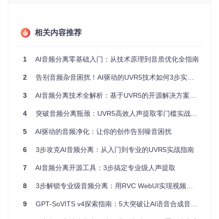
率通道，每个通道独立判断属于人声还是伴奏，最终重组出纯
净的音频轨道。
2. 实时频谱分析：动态追踪声音特征
相关内容推荐
UVR5采用每秒50次的频谱扫描技术，就像高速相机捕捉动态
画面一样，实时记录音频的频谱变化。当检测到人声特征（通
1
AI音频分离零基础入门：从技术原理到音质优化全指南
常集中在200Hz-5kHz）时，系统会自动强化该频段信号，同
时抑制伴奏频段，实现人声与伴奏的动态分离。
2
告别音频杂音困扰！AI驱动的UVR5技术如何3步实现人声完美分离
3. 自适应降噪算法：智能过滤环境干扰
3
AI音频分离技术全解析：基于UVR5的开源解决方案实战指南
针对录制环境中的杂音，UVR5内置自适应降噪模块，它能像
智能净化器一样识别并过滤非人声频段的噪音。通过分析音频
4
突破音频分离瓶颈：UVR5高效人声提取零门槛实战指南
的静默片段建立噪音模型，在不损伤人声质量的前提下，有效
降低背景干扰。
5
AI驱动的音频净化：让你的创作告别噪音困扰
二、硬件适配检测：你的电脑能跑UVR5吗？
6
3步攻克AI音频分离：从入门到专业的UVR5实战指南
在开始前，请对照以下清单检查设备配置：
7
AI音频分离开源工具：3步搞定专业级人声提取
8
3步解锁专业级音频分离：用RVC WebUI实现视频配音无损提取
硬
件
最低配置
推荐配置
9
GPT-SoVITS v4探索指南：5大突破让AI语音合成音质跃升专业级
类
型