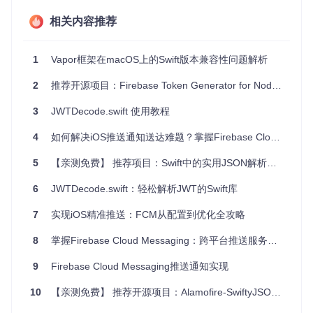
跨域资源共享（CORS）
：JWT可以在多个子域间共享，简
化了CORS策略的实施。
相关内容推荐
4、项目特点
1
Vapor框架在macOS上的Swift版本兼容性问题解析
文档完整
：提供详尽的API文档，方便开发者快速上手。
2
推荐开源项目：Firebase Token Generator for Node.js
社区活跃
：拥有一个活跃的
Vapor Discord频道
，开发者可
以在这里寻求帮助和交流经验。
3
JWTDecode.swift 使用教程
许可证合规
：遵循MIT许可证，允许自由使用和修改源码。
兼容性强
：支持最新的Swift版本，以及持续更新以保持与V
4
如何解决iOS推送通知送达难题？掌握Firebase Cloud Messaging的高效集成方法
apor框架同步。
5
【亲测免费】 推荐项目：Swift中的实用JSON解析库 - json-swift
如果你正在寻找一个可靠的Swift JWT解决方案，JWTKit无疑
是你的理想选择。立即将其添加到你的Vapor项目中，提升你
6
JWTDecode.swift：轻松解析JWT的Swift库
的应用安全性和用户体验吧！
7
实现iOS精准推送：FCM从配置到优化全攻略
8
掌握Firebase Cloud Messaging：跨平台推送服务从入门到精通的实战指南
9
Firebase Cloud Messaging推送通知实现
10
【亲测免费】 推荐开源项目：Alamofire-SwiftyJSON - 简洁高效的Swift网络请求与数据解析利器