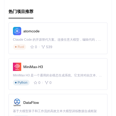
热门项目推荐
atomcode
Claude Code 的开源替代方案。连接任意大模型，编辑代码，运行命令，自动验证 — 全自动执行。用 Rust 构建，极致性能。 ｜ An open-source alternative to Claude Code. Connect any LLM, edit code, run commands, and verify changes — autonomously. Built in Rust for speed. Get Started
0
539
Rust
MiniMax-H3
MiniMax H3 是一个通用的全模态生成系统。它支持对由文本、图像、视频和音频组成的多模态上下文进行统一理解，并能生成分辨率高达 2K、时长可达 15 秒的带原生立体声音频的视频。得益于面向任务泛化的系统设计，H3 在预训练阶段就已具备广泛的多模态上下文理解与生成能力，能够出色地执行复杂的多模态指令。
0
0
Python
DataFlow
基于大模型算子和工作流的高效文本大模型训练数据合成框架