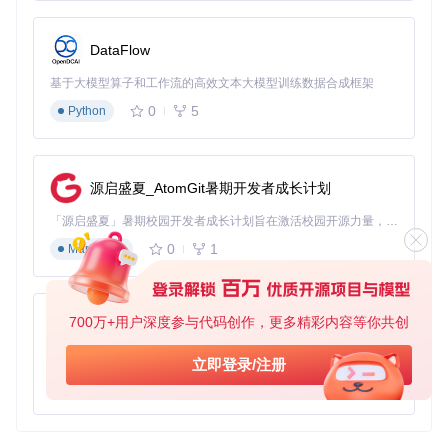
DataFlow
基于大模型算子和工作流的高效文本大模型训练数据合成框架
0
5
Python
源启盛夏_AtomGit暑期开发者成长计划
「源启盛夏」暑期校园开发者成长计划旨在激活校园开源力量，通过积分激励、认证扶持、资源倾斜等形式，引导高校组织和开发者完成「入驻 — 建项目 — 做贡献 — 获认证 — 得资源」的完整闭环。无论你是想带领社团入驻平台的组织者，还是希望用代码贡献证明自己的开发者，都能在这里找到属于你的成长路径。
0
1
Markdown
700万+用户深度参与代码创作，更多精彩内容等你共创
py-xiaozhi
基于Python的Xiaozhi AI，适用于想要完整Xiaozhi体验而无需拥有专用硬件的用户。
立即登录/注册
0
1
Python