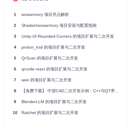
和事件处理。
项目的代码目录及介绍
1
wowarmory 项目亮点解析
项目的代码目录结构大致如下：
2
Shadez/wowarmory 项目安装与配置指南
css/
：存储样式表文件。
3
Unity-UI-Rounded-Corners 的项目扩展与二次开发
data/
：可能包含项目运行所需的数据文件。
4
images/
proton_trail 的项目扩展与二次开发
：存放图片资源。
includes/
：包含一些被多个页面公用的 PHP 文件。
5
QrScan 的项目扩展与二次开发
js/
：存放 JavaScript 文件。
models/
：可能包含数据模型相关的文件。
6
qrcode.react 的项目扩展与二次开发
sql/
：可能包含 SQL 查询脚本。
tools/
：可能包含项目维护或辅助工具的脚本。
7
weir 的项目扩展与二次开发
对项目进行扩展或者二次开发的方向
8
【免费下载】 中望CAD二次开发示例：C++与QT界面的完美结合
对于 wowarmory 项目的扩展或二次开发，可以考虑以下几个
9
BlenderLLM 的项目扩展与二次开发
方向：
10
Ratchet 的项目扩展与二次开发
用户认证系统
：增加用户注册和登录功能，允许用户保存自
己的搜索和偏好设置。
社交功能
：添加评论、论坛或者玩家交流区域，增强社区的