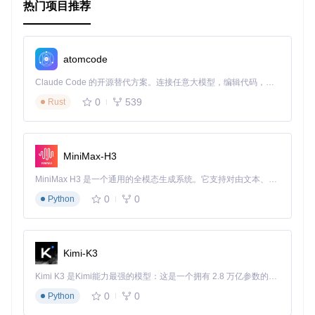
热门项目推荐
互动性。
移动端适配
：优化界面以适应移动设备，为移动用户提供更
好的使用体验。
数据可视化
：引入图表库，如 D3.js 或 Chart.js，以图形的
atomcode
方式展示游戏数据。
API 接口开发
：开发 RESTful API 接口，允许第三方应用访
Claude Code 的开源替代方案。连接任意大模型，编辑代码，运行命令，自动验证 — 全自动执行。用 Rust 构建，极致性能。 ｜ An open-source alternative to Claude Code. Connect any LLM, edit code, run commands, and verify changes — autonomously. Built in Rust for speed. Get Started
问和利用 wowarmory 的数据。
0
539
Rust
通过上述扩展和二次开发，可以使 wowarmory 项目更加完
善，为《魔兽世界》玩家提供更加优质的服务。
MiniMax-H3
MiniMax H3 是一个通用的全模态生成系统。它支持对由文本、图像、视频和音频组成的多模态上下文进行统一理解，并能生成分辨率高达 2K、时长可达 15 秒的带原生立体声音频的视频。得益于面向任务泛化的系统设计，H3 在预训练阶段就已具备广泛的多模态上下文理解与生成能力，能够出色地执行复杂的多模态指令。
0
0
Python
Kimi-K3
Kimi K3 是Kimi能力最强的模型：这是一个拥有 2.8 万亿参数的混合专家（MoE）模型，具备原生视觉理解能力，并支持 100 万 token 的上下文窗口。
0
0
Python