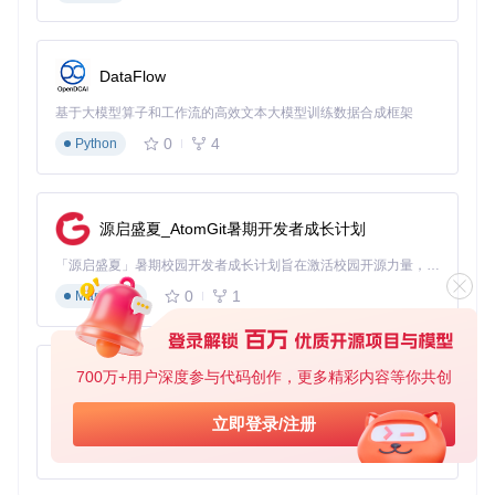
中，函数名、变量名、关键字等会被赋予不同的颜色，让代码
的逻辑结构更加清晰。这种精准的高亮不仅提高了代码的可读
性，还能帮助开发者快速定位潜在的错误。
DataFlow
// 以JavaScript代码为例，展示Sonokai的语义高亮效果

基于大模型算子和工作流的高效文本大模型训练数据合成框架
function calculateSum(a, b) {

  return a + b;

0
4
Python
}

const result = calculateSum(10, 20);

源启盛夏_AtomGit暑期开发者成长计划
个性化指南：打造属于自己的专属主题
「源启盛夏」暑期校园开发者成长计划旨在激活校园开源力量，通过积分激励、认证扶持、资源倾斜等形式，引导高校组织和开发者完成「入驻 — 建项目 — 做贡献 — 获认证 — 得资源」的完整闭环。无论你是想带领社团入驻平台的组织者，还是希望用代码贡献证明自己的开发者，都能在这里找到属于你的成长路径。
0
1
Markdown
如何根据自己的喜好调整主题？
Sonokai提供了丰富的定制选项，开发者可以通过修改配置文
件来调整主题的颜色、字体和对比度等。例如，如果你喜欢更
鲜艳的色彩，可以增加饱和度；如果你觉得对比度太高，可以
700万+用户深度参与代码创作，更多精彩内容等你共创
py-xiaozhi
适当降低亮度。以下是一些常用的配置选项：
基于Python的Xiaozhi AI，适用于想要完整Xiaozhi体验而无需拥有专用硬件的用户。
立即登录/注册
g:sonokai_style
：设置主题风格，可选值有
default
、
a
0
1
Python
tlantis
、
andromeda
、
shusia
、
maia
、
espresso
。
g:sonokai_italic_comments
：是否将注释设置为斜