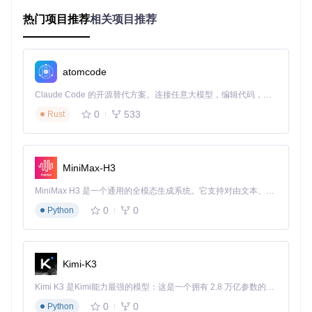
了然。
热门项目推荐
相关项目推荐
多人协作时，如何保持代码风格一致？
在团队协作开发中，统一的代码风格和主题设置有助于提高团
队效率。Sonokai支持多种编辑器和插件，无论是Vim、Neovi
atomcode
m还是VS Code，都能轻松配置Sonokai主题。团队成员可以
根据自己的喜好选择不同的变体，但整体的色彩风格保持一
Claude Code 的开源替代方案。连接任意大模型，编辑代码，运行命令，自动验证 — 全自动执行。用 Rust 构建，极致性能。 ｜ An open-source alternative to Claude Code. Connect any LLM, edit code, run commands, and verify changes — autonomously. Built in Rust for speed. Get Started
致，避免了因主题差异导致的代码理解偏差。
0
533
Rust
技术亮点：色彩心理学与代码高亮的完美结合
色彩心理学在主题设计中的应用
MiniMax-H3
Sonokai的色彩设计充分考虑了色彩心理学原理。例如，使用
MiniMax H3 是一个通用的全模态生成系统。它支持对由文本、图像、视频和音频组成的多模态上下文进行统一理解，并能生成分辨率高达 2K、时长可达 15 秒的带原生立体声音频的视频。得益于面向任务泛化的系统设计，H3 在预训练阶段就已具备广泛的多模态上下文理解与生成能力，能够出色地执行复杂的多模态指令。
蓝色作为关键字的高亮色，因为蓝色给人以稳定、信任的感
觉，有助于开发者集中注意力；而字符串使用柔和的绿色，既
0
0
Python
能与其他元素区分开，又不会过于刺眼。这种色彩搭配不仅让
代码看起来更美观，还能在潜移默化中影响开发者的情绪和工
作效率。
Kimi-K3
Tree-sitter和语义高亮技术的应用
Kimi K3 是Kimi能力最强的模型：这是一个拥有 2.8 万亿参数的混合专家（MoE）模型，具备原生视觉理解能力，并支持 100 万 token 的上下文窗口。
Sonokai支持Tree-sitter和语义高亮技术，能够更精确地识别代
码结构，实现更细致的高亮效果。例如，在JavaScript代码
0
0
Python