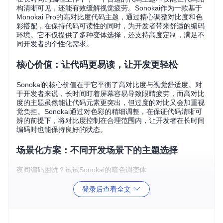
构清晰可见，还能有效缓解视觉疲劳。Sonokai作为一款基于
Monokai Pro的高对比度代码主题，通过精心调整对比度和色
彩搭配，在保持代码可读性的同时，为开发者带来舒适的编码
环境。它不仅提供了多种变体选择，还支持高度定制，满足不
同开发者的个性化需求。
核心价值：让代码更易读，让开发更轻松
Sonokai的核心价值在于它平衡了高对比度与视觉舒适度。对
于开发者来说，长时间盯着屏幕容易导致眼睛疲劳，而高对比
度的主题虽然能让代码元素更突出，但过度的对比又会加重视
觉负担。Sonokai通过对色彩的精细调整，在保证代码清晰可
辨的前提下，将对比度控制在合理范围内，让开发者在长时间
编码时也能保持良好的状态。
场景化方案：不同开发场景下的主题选择
夜间编码困扰？试试Sonokai的暗色调变体
很多开发者喜欢在夜间进行编码，因为此时环境干扰较少。但
登录后查看全文
普通的暗色调主题往往存在色彩单一、对比度不足的问题，导
致代码难以区分。Sonokai提供的
Atlantis
和
Andromeda
等
暗色调变体，采用了深蓝和深紫的底色，配合鲜艳的代码高亮
色彩，既能营造出舒适的夜间编码氛围，又能让代码结构一目