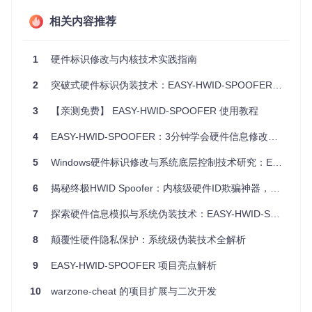
项目特点
相关内容推荐
易用性
- 只需几步骤即可完成硬件ID的更换，无需复杂的配
置。
1
硬件标识修改与内核技术实践指南
兼容性强
- 支持市面上常见的多人在线游戏。
安全无侵入
- 不涉及内核级别的修改，降低了对系统的潜在
2
突破式硬件标识伪装技术：EASY-HWID-SPOOFER内核级实现与深度应用指南
风险。
便携式
- 单个可执行文件，无需安装，便于携带和分享。
3
【亲测免费】 EASY-HWID-SPOOFER 使用教程
总之，如果你在寻找一种方式来摆脱硬件或IP的束缚，Monot
4
EASY-HWID-SPOOFER：3分钟学会硬件信息修改的终极指南
one-HWID-Spoofer无疑是一个值得尝试的选择。只需遵循简
单的指南，你就可以重新畅游你喜欢的游戏世界。但请记住，
5
Windows硬件标识修改与系统底层控制技术研究：EASY-HWID-SPOOFER应用指南
在使用任何绕过手段时，请确保遵循游戏的服务条款，并尊重
公平竞争的原则。
6
揭秘终极HWID Spoofer：内核级硬件ID欺骗神器，让你的设备“改头换面”！
7
探索硬件信息模拟与系统伪装技术：EASY-HWID-SPOOFER内核级解决方案
8
颠覆性硬件隐私保护：系统级伪装技术全解析
9
EASY-HWID-SPOOFER 项目亮点解析
10
warzone-cheat 的项目扩展与二次开发