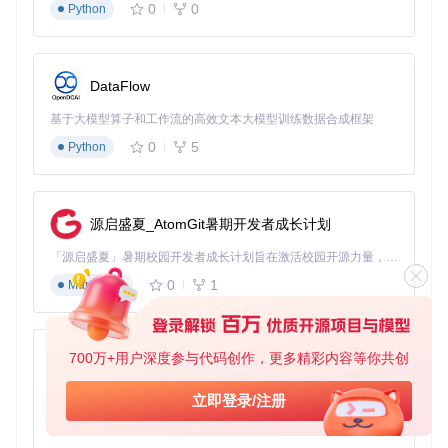
0
0
Python
DataFlow
基于大模型算子和工作流的高效文本大模型训练数据合成框架
0
5
Python
源启盛夏_AtomGit暑期开发者成长计划
「源启盛夏」暑期校园开发者成长计划旨在激活校园开源力量，通过积分激励、认证扶持、资源倾斜等形式，引导高校组织和开发者完成「入驻 — 建项目 — 做贡献 — 获认证 — 得资源」的完整闭环。无论你是想带领社团入驻平台的组织者，还是希望用代码贡献证明自己的开发者，都能在这里找到属于你的成长路径。
0
1
Markdown
700万+用户深度参与代码创作，更多精彩内容等你共创
py-xiaozhi
基于Python的Xiaozhi AI，适用于想要完整Xiaozhi体验而无需拥有专用硬件的用户。
立即登录/注册
0
1
Python