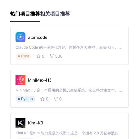
备。其架构如下：
热门项目推荐
相关项目推荐
官方背书：兼容性与稳定性的保证
作为小米官方开发维护的集成组件，ha_xiaomi_home拥有其
atomcode
他第三方集成无法比拟的优势。它支持300+品类的小米设备，
紧跟Home Assistant版本迭代，新功能快速上线。与普通第三
Claude Code 的开源替代方案。连接任意大模型，编辑代码，运行命令，自动验证 — 全自动执行。用 Rust 构建，极致性能。 ｜ An open-source alternative to Claude Code. Connect any LLM, edit code, run commands, and verify changes — autonomously. Built in Rust for speed. Get Started
方集成通常支持不到50种设备相比，优势明显。
0
536
Rust
多账号管理：家庭共享的灵活解决方案
ha_xiaomi_home支持无限账号添加，这对于多成员家庭来说
非常实用。用户可以同时管理个人和家庭账号的设备，而普通
MiniMax-H3
第三方集成通常仅支持1个账号，官方米家APP虽然支持多账
号但切换麻烦。
MiniMax H3 是一个通用的全模态生成系统。它支持对由文本、图像、视频和音频组成的多模态上下文进行统一理解，并能生成分辨率高达 2K、时长可达 15 秒的带原生立体声音频的视频。得益于面向任务泛化的系统设计，H3 在预训练阶段就已具备广泛的多模态上下文理解与生成能力，能够出色地执行复杂的多模态指令。
实践指南：从零开始的安装配置之路
0
0
Python
环境预检清单：确保系统兼容性
在开始安装前，请先检查以下系统要求：
Kimi-K3
Home Assistant Core版本必须≥2024.4.4（设置→关于可查
Kimi K3 是Kimi能力最强的模型：这是一个拥有 2.8 万亿参数的混合专家（MoE）模型，具备原生视觉理解能力，并支持 100 万 token 的上下文窗口。
看）