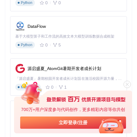
0
0
Python
操作系统版本≥13.0（推荐Debian 12或Ubuntu 22.04）
网络要求：稳定的互联网连接（用于云端认证）
硬件建议：至少1GB内存（树莓派4及以上完全没问题）
DataFlow
⚠️ 重要提示：你可以在Home Assistant终端输入以下命令检查
兼容性：
基于大模型算子和工作流的高效文本大模型训练数据合成框架
0
5
Python
ha core info | grep 
"version"
 && 
uname
如果输出的版本号符合要求，就可以放心继续啦！
源启盛夏_AtomGit暑期开发者成长计划
两种安装方式：选择适合你的方案
方法一：命令行安装（推荐技术用户）
「源启盛夏」暑期校园开发者成长计划旨在激活校园开源力量，通过积分激励、认证扶持、资源倾斜等形式，引导高校组织和开发者完成「入驻 — 建项目 — 做贡献 — 获认证 — 得资源」的完整闭环。无论你是想带领社团入驻平台的组织者，还是希望用代码贡献证明自己的开发者，都能在这里找到属于你的成长路径。
登录Home Assistant终端，执行：
0
1
Markdown
cd
 /config

git 
clone
cd
 ha_xiaomi_home

700万+用户深度参与代码创作，更多精彩内容等你共创
py-xiaozhi
基于Python的Xiaozhi AI，适用于想要完整Xiaozhi体验而无需拥有专用硬件的用户。
立即登录/注册
⚠️ 重要提示：克隆仓库时请确保网络稳定，若克隆失败可尝试
0
1
Python
更换网络环境或稍后重试。