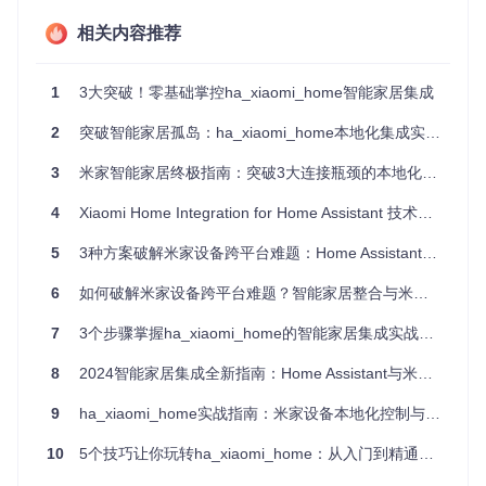
王先生分享了他的经历："有一次家里网络故障，所有智能设
备都无法控制，连最基本的灯光都打不开，只能手动操
相关内容推荐
作。"对于依赖云端控制的集成方案，网络稳定性直接决定了
系统可靠性。
1
3大突破！零基础掌控ha_xiaomi_home智能家居集成
隐私安全隐患，数据暴露风险
2
突破智能家居孤岛：ha_xiaomi_home本地化集成实战指南
随着智能家居设备增多，数据隐私问题日益凸显。赵女士担
忧："这些设备每天收集大量家庭数据，我不知道这些信息会
3
米家智能家居终极指南：突破3大连接瓶颈的本地化解决方案
被如何使用，是否存在泄露风险。"
4
Xiaomi Home Integration for Home Assistant 技术指南：从问题诊断到优化实施
方案解析：ha_xiaomi_home的核心优势
5
3种方案破解米家设备跨平台难题：Home Assistant集成实战指南
双模控制技术：云端与本地的完美结合
6
如何破解米家设备跨平台难题？智能家居整合与米家设备控制完全指南
ha_xiaomi_home创新性地采用双模控制技术，让用户可以根
据实际需求灵活选择控制方式。
7
3个步骤掌握ha_xiaomi_home的智能家居集成实战指南
云端控制模式通过MQTT协议与小米云平台通信，适用于无小
8
2024智能家居集成全新指南：Home Assistant与米家设备无缝联动
米中枢网关的环境或需要远程控制的场景。其架构如下：
9
ha_xiaomi_home实战指南：米家设备本地化控制与多环境部署全攻略
本地控制模式则通过小米中枢网关在局域网内直接通信，不依
10
5个技巧让你玩转ha_xiaomi_home：从入门到精通的智能家居集成指南
赖互联网，响应速度提升60%以上，即使断网也能正常控制设