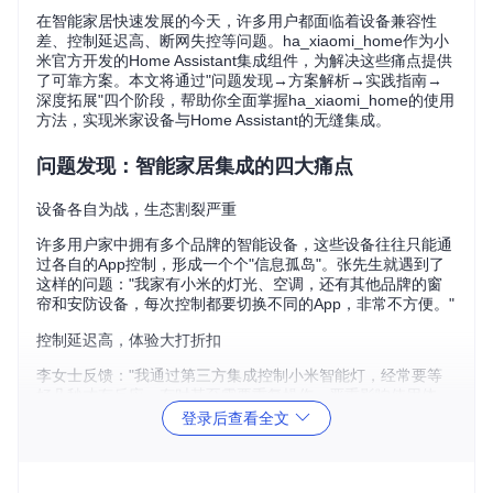
在智能家居快速发展的今天，许多用户都面临着设备兼容性
差、控制延迟高、断网失控等问题。ha_xiaomi_home作为小
米官方开发的Home Assistant集成组件，为解决这些痛点提供
了可靠方案。本文将通过"问题发现→方案解析→实践指南→
深度拓展"四个阶段，帮助你全面掌握ha_xiaomi_home的使用
方法，实现米家设备与Home Assistant的无缝集成。
问题发现：智能家居集成的四大痛点
设备各自为战，生态割裂严重
许多用户家中拥有多个品牌的智能设备，这些设备往往只能通
过各自的App控制，形成一个个"信息孤岛"。张先生就遇到了
这样的问题："我家有小米的灯光、空调，还有其他品牌的窗
帘和安防设备，每次控制都要切换不同的App，非常不方便。"
控制延迟高，体验大打折扣
李女士反馈："我通过第三方集成控制小米智能灯，经常要等
好几秒才有反应，有时甚至需要重复操作，严重影响使用体
验。"这种延迟问题在普通第三方集成中非常常见，通常响应
登录后查看全文
时间超过500ms。
断网即失控，可靠性不足