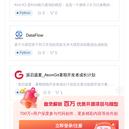
Kimi K3 是Kimi能力最强的模型：这是一个拥有 2.8 万亿参数的混合专家（MoE）模型，具备原生视觉理解能力，并支持 100 万 token 的上下文窗口。
0
0
Python
代理设置
：在"代理Host"输入框中填写
127.0.0.1
，"代理
端口"设置为默认的
8899
。
文件管理
：点击"保存位置"右侧的"选择"按钮，设置下载文
件的保存路径。
DataFlow
拦截功能
：开启"自动拦截"和"全量拦截"开关，确保能够自
基于大模型算子和工作流的高效文本大模型训练数据合成框架
动捕获各种网络资源。
画质选择
：在"清晰度"下拉菜单中选择"高画质"选项，以获
0
5
Python
取高质量的资源。
连接数设置
：根据网络情况调整"连接数"，一般建议设置为
10-20之间。
源启盛夏_AtomGit暑期开发者成长计划
主题选择
：根据个人喜好选择"浅色主题"或"深色主题"。
设置完成后，点击"保存"按钮保存配置。
「源启盛夏」暑期校园开发者成长计划旨在激活校园开源力量，通过积分激励、认证扶持、资源倾斜等形式，引导高校组织和开发者完成「入驻 — 建项目 — 做贡献 — 获认证 — 得资源」的完整闭环。无论你是想带领社团入驻平台的组织者，还是希望用代码贡献证明自己的开发者，都能在这里找到属于你的成长路径。
证书信任一键设置方法
0
1
Markdown
🔧 完成应用内配置后，打开终端执行以下命令，将res-downlo
ader证书添加到系统信任列表：
700万+用户深度参与代码创作，更多精彩内容等你共创
py-xiaozhi
基于Python的Xiaozhi AI，适用于想要完整Xiaozhi体验而无需拥有专用硬件的用户。
立即登录/注册
⚠️ 重要注意事项：