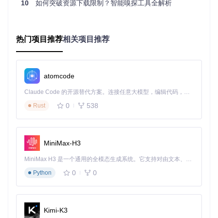
10
如何突破资源下载限制？智能嗅探工具全解析
任机制配置
系统兼容性矩阵
热门项目推荐
相关项目推荐
macO
证书信任路径
代理设置位置
特殊注意事项
S版本
系统设置 >
需要在证书信
macO
系统设置 > 隐
网络 > Wi-Fi
任设置中手动
atomcode
S Vent
私与安全性 >
ura (1
> 详细信息 >
启用"始终信
证书信任设置
3.x)
代理
任"
Claude Code 的开源替代方案。连接任意大模型，编辑代码，运行命令，自动验证 — 全自动执行。用 Rust 构建，极致性能。 ｜ An open-source alternative to Claude Code. Connect any LLM, edit code, run commands, and verify changes — autonomously. Built in Rust for speed. Get Started
0
538
Rust
系统偏好设置
钥匙串访问 >
macO
证书添加后需
> 网络 > Wi-
S Mon
系统 > 证书 >
关闭并重新打
terey
Fi > 高级 >
res-download
开钥匙串访问
(12.x)
er
代理
MiniMax-H3
系统偏好设置
钥匙串访问 >
macO
可能需要重启
> 网络 > Wi-
S Big
系统 > 证书 >
MiniMax H3 是一个通用的全模态生成系统。它支持对由文本、图像、视频和音频组成的多模态上下文进行统一理解，并能生成分辨率高达 2K、时长可达 15 秒的带原生立体声音频的视频。得益于面向任务泛化的系统设计，H3 在预训练阶段就已具备广泛的多模态上下文理解与生成能力，能够出色地执行复杂的多模态指令。
系统才能使证
Sur (1
Fi > 高级 >
res-download
书信任生效
1.x)
0
0
Python
er
代理
核心参数配置详解
🔧 打开res-downloader应用，点击左侧菜单栏中的设置图标
Kimi-K3
（齿轮形状），进入设置界面进行以下关键参数配置：