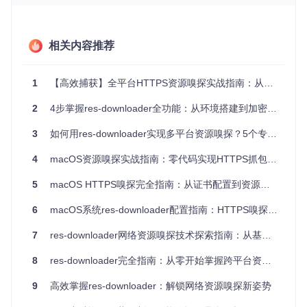
置。
在不同版本的macOS系统上，证书信任和代理设置的界面
及操作步骤存在差异，导致配置困难。
相关内容推荐
技术原理简述
HTTPS嗅探的核心机制是通过中间人（MITM）方式，让res-d
ownloader作为客户端和服务器之间的中介。当客户端与服务
1
【高效捕获】全平台HTTPS资源嗅探实战指南：从配置优化到多场景应用
器建立HTTPS连接时，res-downloader会生成一个中间证
书，用于解密和重新加密HTTPS流量，从而实现对网络资源的
2
4步掌握res-downloader全功能：从环境搭建到加密资源解密的实践指南
捕获。而证书信任则是确保客户端信任res-downloader生成的
中间证书，否则浏览器等应用会因证书不受信任而拒绝连接。
3
如何用res-downloader实现多平台资源嗅探？5个专业技巧全解析
常见误区警示
4
macOS资源嗅探实战指南：零代码实现HTTPS抓包与多平台资源下载
认为安装证书后就一定能信任，忽略了在macOS系统中需
要手动将证书设置为"始终信任"。
5
macOS HTTPS嗅探完全指南：从证书配置到资源拦截实战
代理端口设置为常用端口（如80、443），导致与其他应
用冲突，无法正常启用代理。
6
macOS系统res-downloader配置指南：HTTPS嗅探与视频下载全攻略
未关闭系统防火墙或安全软件，导致代理连接被阻止。
7
res-downloader网络资源嗅探技术探索指南：从基础到高级应用
在配置过程中，未保存设置就直接启动代理，导致配置不
生效。
8
res-downloader完全指南：从零开始掌握跨平台资源下载
对不同macOS版本的证书管理和代理设置差异不了解，使
用错误的配置方法。
9
高效掌握res-downloader：解锁网络资源嗅探新姿势
方案构建：res-downloader核心配置与证书信