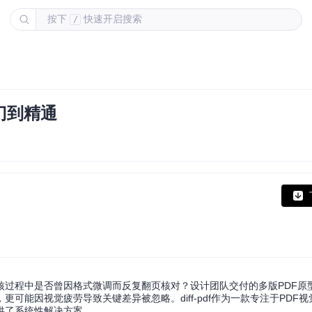
按下
快速开启搜索
/
入门到精通
核过程中是否曾因格式微调而反复翻页核对？设计团队交付的多版PDF原
可能因视觉疲劳导致关键差异被忽略。diff-pdf作为一款专注于PDF
供了系统性解决方案。