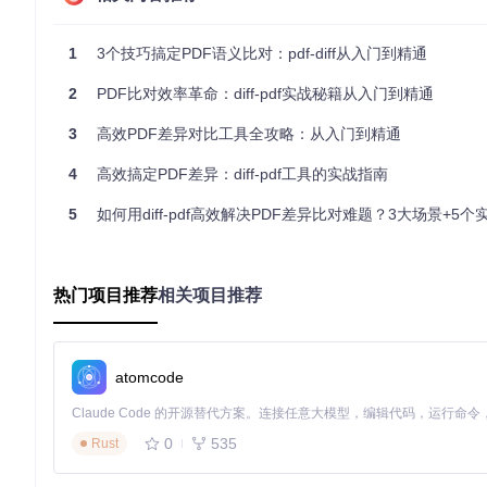
PDF处理库：poppler及其开发文件
GUI框架：gtk3-devel（Linux）或XQuartz（macOS）
1
3个技巧搞定PDF语义比对：pdf-diff从入门到精通
构建工具：autoconf、automake、libtool
多平台部署流程
2
PDF比对效率革命：diff-pdf实战秘籍从入门到精通
💡
Linux编译部署
3
高效PDF差异对比工具全攻略：从入门到精通
git 
clone
4
高效搞定PDF差异：diff-pdf工具的实战指南
cd
 diff-pdf

5
如何用diff-pdf高效解决PDF差异比对难题？3大场景+5个
sudo
⚠️
Windows预编译版
热门项目推荐
相关项目推荐
从项目发布页面获取最新ZIP包，解压后无需安装即可运行。注
四、实战操作指南
atomcode
基础比对流程
启动图形界面：在终端输入
diff-pdf --view 原文件.pd
观察差异标注：系统自动以红色高亮显示内容差异区域
0
535
Rust
精细导航：使用Ctrl+方向键微调页面位置，放大查看细节差
效率提升技巧