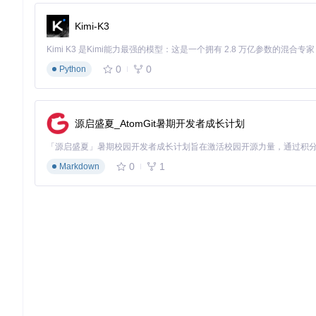
🔍
快速定位差异
：在图形界面使用快捷键F3切换至下一处差异
Kimi-K3
💡
输出比对报告
：通过
diff-pdf --output-diff=差异报告
高阶应用场景
0
0
Python
在自动化测试流程中，可集成diff-pdf实现文档变更检测：
diff-pdf --quiet 预期结果.pdf 实际输出.pdf || 
echo
"文档内
源启盛夏_AtomGit暑期开发者成长计划
此命令在检测到差异时返回非零退出码，可用于CI/CD流程中的
0
1
Markdown
五、行业应用案例
法律文档审核工作流
某律师事务所采用diff-pdf优化合同修订流程：
客户提供修订版合同后，助理使用命令行生成差异报告
律师通过图形界面重点审查标记区域
最终将差异报告作为修订说明附件发送客户 该流程使审核时间
学术出版校对场景
期刊编辑在处理作者修订稿时，通过diff-pdf实现：