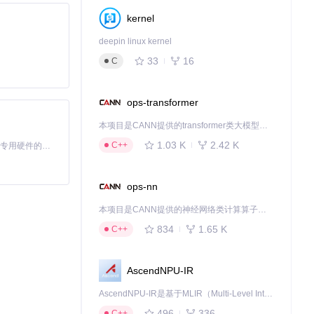
kernel
和存档
deepin linux kernel
33
16
C
ops-transformer
本项目是CANN提供的transformer类大模型算子库，实现网络在NPU上加速计算。
1.03 K
2.42 K
C++
基于Python的Xiaozhi AI，适用于想要完整Xiaozhi体验而无需拥有专用硬件的用户。
ops-nn
本项目是CANN提供的神经网络类计算算子库，实现网络在NPU上加速计算。
834
1.65 K
C++
AscendNPU-IR
AscendNPU-IR是基于MLIR（Multi-Level Intermediate Representation）构建的，面向昇腾亲和算子编译时使用的中间表示，提供昇腾完备表达能力，通过编译优化提升昇腾AI处理器计算效率，支持通过生态框架使能昇腾AI处理器与深度调优
496
336
C++