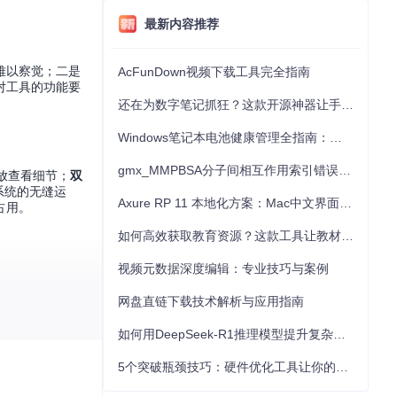
最新内容推荐
难以察觉；二是
AcFunDown视频下载工具完全指南
对工具的功能要
还在为数字笔记抓狂？这款开源神器让手写批注效率提升300%
Windows笔记本电池健康管理全指南：从根源解决电池损耗问题
gmx_MMPBSA分子间相互作用索引错误的深度诊断与解决
放查看细节；
双
ux系统的无缝运
Axure RP 11 本地化方案：Mac中文界面优化与原型设计工具汉化全指南
占用。
如何高效获取教育资源？这款工具让教材下载效率提升80%
视频元数据深度编辑：专业技巧与案例
网盘直链下载技术解析与应用指南
+3及以上版本。建
如何用DeepSeek-R1推理模型提升复杂任务解决能力：完整指南
5个突破瓶颈技巧：硬件优化工具让你的电脑性能提升30%