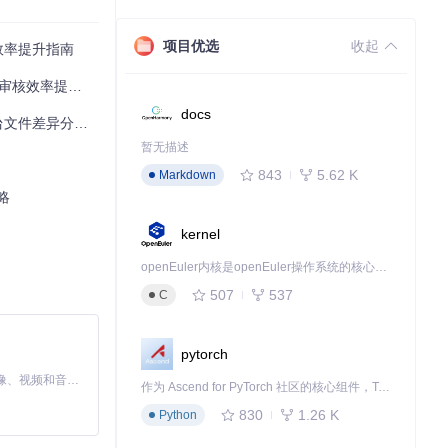
项目优选
收起
具效率提升指南
效率提升80%
docs
件差异分析方案
暂无描述
843
5.62 K
Markdown
略
kernel
openEuler内核是openEuler操作系统的核心，既是系统性能与稳定性的基石，也是连接处理器、设备与服务的桥梁。
507
537
C
pytorch
MiniMax H3 是一个通用的全模态生成系统。它支持对由文本、图像、视频和音频组成的多模态上下文进行统一理解，并能生成分辨率高达 2K、时长可达 15 秒的带原生立体声音频的视频。得益于面向任务泛化的系统设计，H3 在预训练阶段就已具备广泛的多模态上下文理解与生成能力，能够出色地执行复杂的多模态指令。
作为 Ascend for PyTorch 社区的核心组件，TorchNPU 是昇腾专为 PyTorch 打造的深度学习适配插件，使 PyTorch 框架能够直接调用昇腾 NPU，为开发者提供昇腾 AI 处理器的超强算力。
830
1.26 K
Python