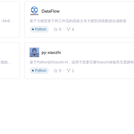
点，节省逐页查找时间
DataFlow
.pdf 源文件.pdf 目标文件.pdf
生成包含高亮标记的比对结果，便于分享
Kimi K3 是Kimi能力最强的模型：这是一个拥有 2.8 万亿参数的混合专家（MoE）模型，具备原生视觉理解能力，并支持 100 万 token 的上下文窗口。
基于大模型算子和工作流的高效文本大模型训练数据合成框架
0
4
Python
容不一致"
py-xiaozhi
文档一致性校验。
「源启盛夏」暑期校园开发者成长计划旨在激活校园开源力量，通过积分激励、认证扶持、资源倾斜等形式，引导高校组织和开发者完成「入驻 — 建项目 — 做贡献 — 获认证 — 得资源」的完整闭环。无论你是想带领社团入驻平台的组织者，还是希望用代码贡献证明自己的开发者，都能在这里找到属于你的成长路径。
0
1
Python
缩短40%，遗漏率降低至0.3%以下。