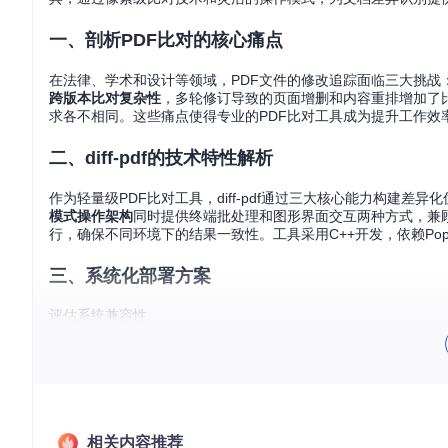
一、剖析PDF比对的核心痛点
在法律、学术和设计等领域，PDF文件的修改追踪面临三大挑战
跨版本比对复杂性
，多轮修订导致的页面增删和内容重排增加了
求各不相同。这些痛点使得专业的PDF比对工具成为提升工作效
二、diff-pdf的技术特性解析
作为轻量级PDF比对工具，diff-pdf通过三大核心能力构建差异
模式操作架构
同时提供终端批处理和图形界面交互两种方式，兼
行，确保不同环境下的结果一致性。工具采用C++开发，依赖Pop
三、系统化部署方案
评估系统兼容性
diff-pdf支持主流操作系统，但各平台存在细微差异：Windows
议部署前通过包管理器检查系统依赖状态，避免运行时出现库缺
环境依赖准备
在编译安装前，需确保系统已安装以下组件：
相关内容推荐