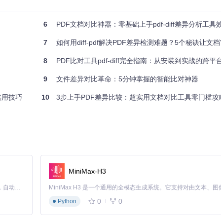
6
PDF文档对比神器：零基础上手pdf-diff差异分析工
7
如何用diff-pdf解决PDF差异检测难题？5个秘诀让文档审核
8
PDF比对工具pdf-diff完全指南：从安装到实战的跨平台文
9
文件差异对比革命：5分钟掌握的智能比对神器
实用技巧
10
3步上手PDF差异比较：超实用文档对比工具零门槛攻
意将可执行文件路径添加至系统环境变量，便于终端调用。
MiniMax-H3
f 修订文件.pdf
Claude Code 的开源替代方案。连接任意大模型，编辑代码，运行命令，自动验证 — 全自动执行。用 Rust 构建，极致性能。 ｜ An open-source alternative to Claude Code. Connect any LLM, edit code, run commands, and verify changes — autonomously. Built in Rust for speed. Get Started
0
0
Python
异