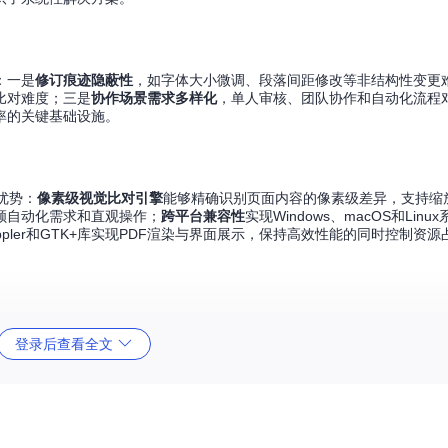
：一是
修订痕迹隐蔽性
，如字体大小微调、段落间距修改等非结构性变更
比对难度；三是
协作场景需求多样化
，单人审核、团队协作和自动化流程
率的关键基础设施。
化优势：
像素级视觉比对引擎
能够精确识别页面内容的像素级差异，支持缩
顾自动化需求和直观操作；
跨平台兼容性
实现Windows、macOS和Lin
pler和GTK+库实现PDF渲染与界面展示，保持高效性能的同时控制资源
登录后查看全文
系统需注意VC++运行库版本，macOS需确保X11环境，Linux则依赖GTK
失错误。