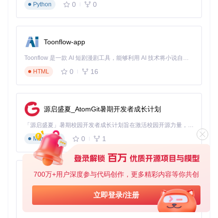
0
0
Python
左侧面板：声库选择与参数调节
中央编辑区：音符与音轨编辑
顶部工具栏：文件操作与播放控制
底部状态栏：项目信息与状态显示
Toonflow-app
第三步：创建第一个项目
点击"File" → "New Project"创建新项目
Toonflow 是一款 AI 短剧漫剧工具，能够利用 AI 技术将小说自动转化为剧本，并结合 AI 生成的图片和视频，实现高效的短剧创作。借助 Toonflow，可以轻松完成从文字到影像的全流程，让短剧制作变得更加智能与便捷。
在弹出的对话框中设置项目名称、 tempo 和拍号
0
16
HTML
点击左侧面板的"+"号添加音轨
选择声库和语言类型
开始添加和编辑音符
第四步：录制与编辑
源启盛夏_AtomGit暑期开发者成长计划
在编辑区中，你可以：
「源启盛夏」暑期校园开发者成长计划旨在激活校园开源力量，通过积分激励、认证扶持、资源倾斜等形式，引导高校组织和开发者完成「入驻 — 建项目 — 做贡献 — 获认证 — 得资源」的完整闭环。无论你是想带领社团入驻平台的组织者，还是希望用代码贡献证明自己的开发者，都能在这里找到属于你的成长路径。
点击网格添加音符
0
1
Markdown
拖动音符调整位置和时长
双击音符输入歌词
使用右侧属性面板调整音高、音量等参数
第五步：播放与导出
700万+用户深度参与代码创作，更多精彩内容等你共创
AionUi
免费、本地、开源的 24/7 全天候 Cowork 应用，以及适用于 Gemini CLI、Claude Code、Codex、OpenCode、Qwen Code、Goose CLI、Auggie 等的 OpenClaw | 🌟 喜欢就点star吧
立即登录/注册
使用顶部播放控制按钮预览作品
0
6
TypeScript
调整播放进度条精确定位