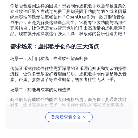
你是否曾遇到这样的困境：想要制作虚拟歌手歌曲却被复杂的
专业软件吓退？尝试过免费工具却受限于功能简陋？或者因系
统兼容性问题无法流畅创作？OpenUtau作为一款开源语音合
成平台，正是为解决这些痛点而生。它将专业级功能与易用性
完美结合，让你无需专业背景也能创作出高质量的虚拟歌声作
品。现在就开始探索这个强大工具，释放你的音乐创造力吧！
需求场景：虚拟歌手创作的三大痛点
场景一：入门门槛高，专业软件望而却步
传统音乐制作软件往往需要深厚的音乐理论知识和复杂的操作
流程，让许多音乐爱好者望而却步。虚拟歌手制作更是涉及音
素、声库、参数调节等专业概念，初学者往往无从下手。
场景二：功能与成本的两难选择
商业语音合成软件功能强大但价格昂贵，而免费工具通常功能
有限，难以满足创作需求。许多创作者陷入"要么高价购买专
业软件，要么将就使用功能不全的免费工具"的两难境地。
登录后查看全文
场景三：系统兼容性与资源占用问题
不少虚拟歌手软件仅支持Windows系统，Mac和Linux用户往
往无法体验。同时，一些软件对硬件配置要求高，普通电脑运