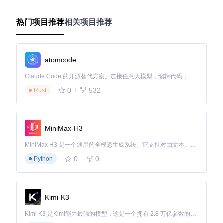
兼容广泛，资源丰富
热门项目推荐
相关项目推荐
支持大多数UTAU声库和重采样器，你可以直接使用现有的声
库资源，无需重新购买或制作。同时，活跃的社区不断贡献新
的声库和插件，丰富你的创作工具箱。
atomcode
实践指南：从安装到创作的五步流程
Claude Code 的开源替代方案。连接任意大模型，编辑代码，运行命令，自动验证 — 全自动执行。用 Rust 构建，极致性能。 ｜ An open-source alternative to Claude Code. Connect any LLM, edit code, run commands, and verify changes — autonomously. Built in Rust for speed. Get Started
第一步：获取与安装
0
532
Rust
访问项目仓库：https://gitcode.com/gh_mirrors/op/Open
Utau
克隆仓库到本地：
git clone https://gitcode.com/
gh_mirrors/op/OpenUtau
MiniMax-H3
根据系统类型运行相应的构建脚本：
Windows：运行
build_win.bat
MiniMax H3 是一个通用的全模态生成系统。它支持对由文本、图像、视频和音频组成的多模态上下文进行统一理解，并能生成分辨率高达 2K、时长可达 15 秒的带原生立体声音频的视频。得益于面向任务泛化的系统设计，H3 在预训练阶段就已具备广泛的多模态上下文理解与生成能力，能够出色地执行复杂的多模态指令。
macOS：运行
build_mac.sh
0
0
Python
Linux：运行
build_linux.sh
构建完成后，在生成的可执行文件目录中启动OpenUtau
第二步：界面快速熟悉
OpenUtau的界面设计直观友好，主要分为四个区域：
Kimi-K3
Kimi K3 是Kimi能力最强的模型：这是一个拥有 2.8 万亿参数的混合专家（MoE）模型，具备原生视觉理解能力，并支持 100 万 token 的上下文窗口。