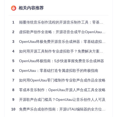
行起来卡顿严重，影响创作效率。
相关内容推荐
解决方案：OpenUtau的四大核心优势
1
颠覆传统音乐创作流程的开源音乐制作工具：零基础也能制作专业虚拟歌手作品
OpenUtau作为开源虚拟歌手创作平台，针对上述痛点提供了
全面解决方案：
2
虚拟歌声创作全攻略：开源语音合成平台OpenUtau从入门到精通
开源免费，无功能限制
3
OpenUtau终极免费开源音乐合成神器：零基础虚拟歌手制作完整指南
完全开源的特性意味着你可以免费使用所有功能，无需担心试
用版限制或付费升级。项目代码托管于https://gitcode.com/gh
4
如何用开源工具制作专业虚拟歌手？免费解决方案全解析
_mirrors/op/OpenUtau，任何人都可以查看、学习甚至参与开
发。
5
OpenUtau终极指南：5步快速掌握免费音乐合成神器
跨平台支持，随处创作
6
OpenUtau：零基础打造专属虚拟歌手的终极指南
无论你使用Windows、macOS还是Linux系统，都能流畅运行
7
如何用OpenUtau零门槛制作专业歌声合成作品全攻略
OpenUtau。这意味着你可以在台式机、笔记本甚至开发板上
随时随地进行创作。
8
零成本音乐制作：OpenUtau开源人声合成工具全攻略
轻量高效，低配置也能运行
9
开源歌声合成门槛高？OpenUtau让音乐创作人人可及
优化的代码结构让OpenUtau在保持功能强大的同时，对硬件
配置要求不高。即使是普通办公电脑，也能流畅处理多轨音频
10
免费声乐合成创作指南：开源UTAU编辑器的全方位应用
和复杂效果。