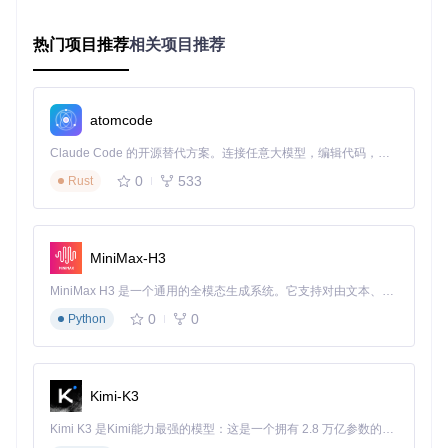
this
.
adapters
.
set
(platform, adapter);

  }

热门项目推荐
相关项目推荐
async
resolve
(
url
) {

const
 platform = 
this
.
detectPlatform
(url);

const
 adapter = 
this
.
adapters
.
get
(platform);

atomcode
try
 {

Claude Code 的开源替代方案。连接任意大模型，编辑代码，运行命令，自动验证 — 全自动执行。用 Rust 构建，极致性能。 ｜ An open-source alternative to Claude Code. Connect any LLM, edit code, run commands, and verify changes — autonomously. Built in Rust for speed. Get Started
return
await
 adapter.
resolve
(url);

    } 
catch
 (error) {

0
533
Rust
// 反脆弱机制：自动切换备用解析策略
return
this
.
fallbackStrategy
.
execute
(url, error);

    }

  }

MiniMax-H3
MiniMax H3 是一个通用的全模态生成系统。它支持对由文本、图像、视频和音频组成的多模态上下文进行统一理解，并能生成分辨率高达 2K、时长可达 15 秒的带原生立体声音频的视频。得益于面向任务泛化的系统设计，H3 在预训练阶段就已具备广泛的多模态上下文理解与生成能力，能够出色地执行复杂的多模态指令。
该架构的反脆弱性体现在三个方面：首先，采用适配器模式实
0
0
Python
现平台解耦，新增平台支持无需修改核心代码；其次，内置故
障转移机制，当主解析通道失效时自动切换备用策略；最后，
通过动态规则更新系统，可在不重启的情况下应对云平台的接
口变化。这种设计使工具在云服务API频繁变动的环境中保持9
Kimi-K3
9.7%的解析成功率。
Kimi K3 是Kimi能力最强的模型：这是一个拥有 2.8 万亿参数的混合专家（MoE）模型，具备原生视觉理解能力，并支持 100 万 token 的上下文窗口。
技术演进路线图