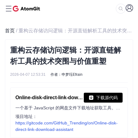
首页
/ 重构云存储访问逻辑：开源直链解析工具的技术突围与价值重塑
重构云存储访问逻辑：开源直链解
析工具的技术突围与价值重塑
2026-04-07 12:53:31
作者：申梦珏Efrain
Online-disk-direct-link-download-assistant
下载源代码
一个基于 JavaScript 的网盘文件下载地址获取工具。基于【网盘直链下载助手】修改 ，支持 百度网盘 / 阿里云盘 / 中国移动云盘 / 天翼云盘 / 迅雷云盘 / 夸克网盘 / UC网盘 / 123云盘 八大网盘
项目地址：
https://gitcode.com/GitHub_Trending/on/Online-disk-
direct-link-download-assistant