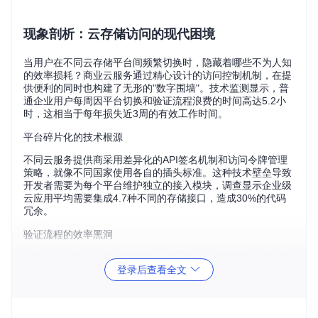
现象剖析：云存储访问的现代困境
当用户在不同云存储平台间频繁切换时，隐藏着哪些不为人知
的效率损耗？商业云服务通过精心设计的访问控制机制，在提
供便利的同时也构建了无形的"数字围墙"。技术监测显示，普
通企业用户每周因平台切换和验证流程浪费的时间高达5.2小
时，这相当于每年损失近3周的有效工作时间。
平台碎片化的技术根源
不同云服务提供商采用差异化的API签名机制和访问令牌管理
策略，就像不同国家使用各自的插头标准。这种技术壁垒导致
开发者需要为每个平台维护独立的接入模块，调查显示企业级
云应用平均需要集成4.7种不同的存储接口，造成30%的代码
冗余。
验证流程的效率黑洞
传统云存储访问包含"身份验证→权限校验→资源定位→数据
登录后查看全文
传输"四大步骤，每个环节都可能成为性能瓶颈。安全审计数
据显示，一次标准的云文件访问中，各类验证操作占总耗时的
62%，而实际数据传输仅占38%。这种"重验证轻传输"的模式
严重制约了云资源的利用效率。