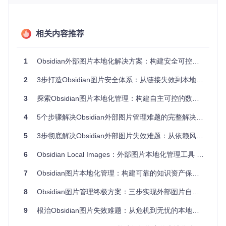
区域，为后续图片本地化处理提供基础环境
价值主张：构建自主可控的知识资产管理系统
相关内容推荐
理解「数据主权」：为什么本地存储至关重要
1
Obsidian外部图片本地化解决方案：构建安全可控的知识管理系统
在数字时代，数据主权意味着对知识资产的完全控制。当你选
择将图片本地化存储时，你获得了三重保障：
2
3步打造Obsidian图片安全体系：从链接失效到本地化管理的彻底解决方案
持久性
：不受外部服务器生命周期影响
3
探索Obsidian图片本地化管理：构建自主可控的数字知识资产库
可访问性
：离线环境下仍能完整查阅笔记
隐私性
：敏感图片不再经过第三方服务器传输
4
5个步骤解决Obsidian外部图片管理难题的完整解决方案
思考小练习：检查你当前的Obsidian库，统计有多少笔记包含
5
3步彻底解决Obsidian外部图片失效难题：从依赖风险到本地掌控的完美蜕变
外部图片链接？这些链接中，有多少可能在一年内失效？
「自动化工作流」带来的效率提升
6
Obsidian Local Images：外部图片本地化管理工具 解决链接失效难题 保障知识资产安全
Obsidian Local Images插件通过自动化处理流程，将原本需
7
Obsidian图片本地化管理：构建可靠的知识资产保护方案
要手动完成的下载、存储、链接替换等繁琐操作，转化为一键
式解决方案：
8
Obsidian图片管理终极方案：三步实现外部图片自动本地化
自动扫描笔记中的外部图片链接
9
根治Obsidian图片失效难题：从危机到无忧的本地化解决方案
后台下载图片资源到本地存储