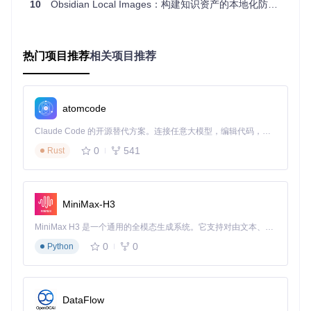
智能替换链接为相对路径
10
Obsidian Local Images：构建知识资产的本地化防御体系——解决外部图片依赖风险
保持笔记格式和图片显示效果不变
这种自动化不仅节省了时间，更避免了手动操作可能带来的错
误和遗漏。
热门项目推荐
相关项目推荐
三种存储策略的适用场景分析
插件提供了灵活的存储路径配置，你可以根据个人习惯和项目
atomcode
需求选择：
Claude Code 的开源替代方案。连接任意大模型，编辑代码，运行命令，自动验证 — 全自动执行。用 Rust 构建，极致性能。 ｜ An open-source alternative to Claude Code. Connect any LLM, edit code, run commands, and verify changes — autonomously. Built in Rust for speed. Get Started
存储
配置示例
适用场景
局限性
策略
0
541
Rust
图片数量庞
统一
个人知识库、单
大时不易管
media/
存储
一项目
理
MiniMax-H3
按笔
{noteFold
多项目管理、分
可能产生重
记分
er}/medi
MiniMax H3 是一个通用的全模态生成系统。它支持对由文本、图像、视频和音频组成的多模态上下文进行统一理解，并能生成分辨率高达 2K、时长可达 15 秒的带原生立体声音频的视频。得益于面向任务泛化的系统设计，H3 在预训练阶段就已具备广泛的多模态上下文理解与生成能力，能够出色地执行复杂的多模态指令。
类明确的笔记库
复图片
a/
组
0
0
Python
日期
时间线记录、日
跨时间引用
media/{YY
归档
YY}/{MM}/
记类笔记
查找困难
选择最适合你使用习惯的存储策略，是提升知识管理效率的关
DataFlow