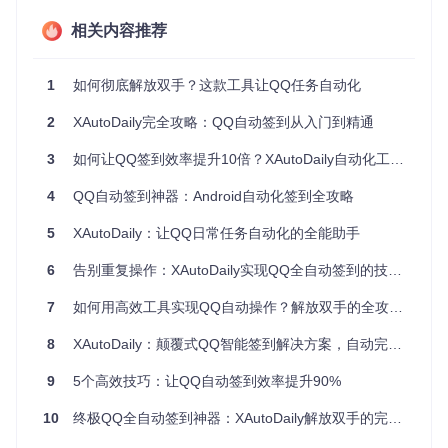
作为完全开源的项目，所有代码透明可查，杜绝隐私泄露风
险。用户可根据需求自定义修改代码，打造个性化的签到解决
相关内容推荐
方案，安全性与灵活性兼具。
1
如何彻底解放双手？这款工具让QQ任务自动化
🚀 新手入门：三步开启自动签到之旅
2
XAutoDaily完全攻略：QQ自动签到从入门到精通
准备必要环境
首先确保你的Android设备已安装最新版QQ或TIM应用，并配
3
如何让QQ签到效率提升10倍？XAutoDaily自动化工具全攻略
置好Xposed框架——这是XAutoDaily运行的基础环境。无论
是实体手机还是模拟器，都能完美支持。
4
QQ自动签到神器：Android自动化签到全攻略
获取与部署模块
5
XAutoDaily：让QQ日常任务自动化的全能助手
通过以下命令克隆项目代码：
6
告别重复操作：XAutoDaily实现QQ全自动签到的技术实践
7
如何用高效工具实现QQ自动操作？解放双手的全攻略来了
git 
clone
8
XAutoDaily：颠覆式QQ智能签到解决方案，自动完成会员任务与日常打卡
编译后将模块文件复制到Android设备，在Xposed框架的模块
管理中启用XAutoDaily即可完成部署。
9
5个高效技巧：让QQ自动签到效率提升90%
基础配置指引
10
终极QQ全自动签到神器：XAutoDaily解放双手的完整指南 🚀
打开QQ应用，在设置页面找到XAutoDaily配置入口，根据引