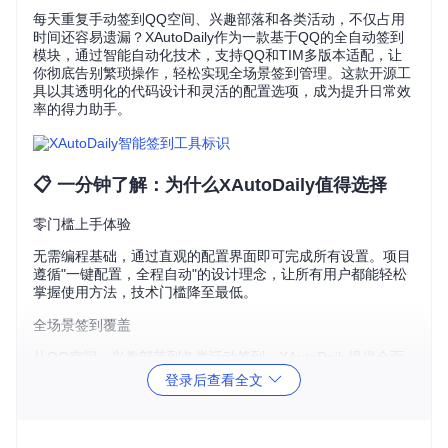
每天重复手动签到QQ空间、兴趣部落和各类活动，不仅占用
时间还容易遗漏？XAutoDaily作为一款基于QQ的全自动签到
模块，通过智能自动化技术，支持QQ和TIM多版本适配，让
你彻底告别繁琐操作，轻松实现全场景签到管理。这款开源工
具以其透明化的代码设计和灵活的配置选项，成为提升日常效
率的得力助手。
📋 一分钟了解：为什么XAutoDaily值得选择
零门槛上手体验
无需编程基础，通过直观的配置界面即可完成所有设置。项目
遵循"一键配置，全程自动"的设计理念，让所有用户都能轻松
掌握使用方法，技术门槛降至最低。
全场景签到覆盖
从QQ空间、兴趣部落到各类活动签到，XAutoDaily提供全面
的场景支持。开发团队持续更新以适配最新QQ版本，确保签
登录后查看全文
到功能的稳定性和兼容性。
开源安全双重保障