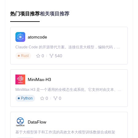
导完成账号绑定和签到设置。配置过程简单直观，只需按照提
示完成几个关键步骤，即可启动自动签到功能。
热门项目推荐
相关项目推荐
⚙️ 个性化配置：打造专属签到方案
智能定时策略设置
atomcode
通过修改
app/src/main/java/me/teble/xposed/autoda
ily/task/cron/CronConfig.kt
文件，你可以自定义签到
Claude Code 的开源替代方案。连接任意大模型，编辑代码，运行命令，自动验证 — 全自动执行。用 Rust 构建，极致性能。 ｜ An open-source alternative to Claude Code. Connect any LLM, edit code, run commands, and verify changes — autonomously. Built in Rust for speed. Get Started
时间规则。支持按天、周、月等多维度设置，精确到分钟级
0
540
Rust
别，帮助你避开签到高峰时段，提高成功率。
多账号管理技巧
XAutoDaily支持同时管理多个QQ账号，每个账号可独立配置
MiniMax-H3
签到策略。通过灵活的账号切换机制，实现不同账号的个性化
签到管理，满足多账号用户的使用需求。
MiniMax H3 是一个通用的全模态生成系统。它支持对由文本、图像、视频和音频组成的多模态上下文进行统一理解，并能生成分辨率高达 2K、时长可达 15 秒的带原生立体声音频的视频。得益于面向任务泛化的系统设计，H3 在预训练阶段就已具备广泛的多模态上下文理解与生成能力，能够出色地执行复杂的多模态指令。
0
0
Python
异常处理机制配置
为应对网络波动等问题，建议配置异常重试机制。通过优化相
关参数，当签到失败时系统会自动重试，确保重要签到任务的
完成率，让你无需担心错过任何签到机会。
DataFlow
基于大模型算子和工作流的高效文本大模型训练数据合成框架
💡 效率提升：资深用户的实用技巧