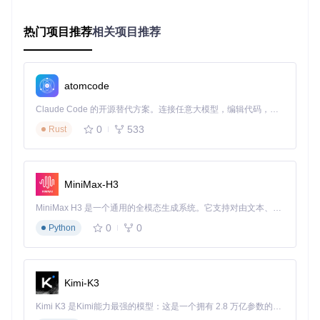
ta
函数验证格式正确性后，直接注入API编辑界面，实
现"生成-验证-修改"的无缝衔接。
热门项目推荐
相关项目推荐
图：Postcat智能测试功能流程图，展示从自然语言输入到测
试用例生成的全流程
atomcode
三、实战场景：从新手到专家的渐进式应用
🔍 新手场景：3分钟生成第一个测试用例
Claude Code 的开源替代方案。连接任意大模型，编辑代码，运行命令，自动验证 — 全自动执行。用 Rust 构建，极致性能。 ｜ An open-source alternative to Claude Code. Connect any LLM, edit code, run commands, and verify changes — autonomously. Built in Rust for speed. Get Started
用户故事
：刚接触API测试的前端开发者小王，需要测试用户
0
533
Rust
注册接口，但不熟悉测试用例编写规范。
操作步骤
：
在AI测试助手界面输入："用户注册接口，POST方法，参
数包括username（必填）、email（需验证格式）、pass
MiniMax-H3
word（至少8位），返回用户ID和token"
点击"生成"按钮，系统自动创建包含5个测试点的用例集
MiniMax H3 是一个通用的全模态生成系统。它支持对由文本、图像、视频和音频组成的多模态上下文进行统一理解，并能生成分辨率高达 2K、时长可达 15 秒的带原生立体声音频的视频。得益于面向任务泛化的系统设计，H3 在预训练阶段就已具备广泛的多模态上下文理解与生成能力，能够出色地执行复杂的多模态指令。
（正常注册、邮箱格式错误、密码长度不足等）
0
0
Python
直接点击"运行测试"，查看实时结果
📝 进阶场景：复杂业务逻辑测试
用户故事
：后端架构师李工需要测试支付流程API，涉及订单
创建、库存扣减、支付回调等3个接口的联动测试。
关键操
Kimi-K3
作
：
Kimi K3 是Kimi能力最强的模型：这是一个拥有 2.8 万亿参数的混合专家（MoE）模型，具备原生视觉理解能力，并支持 100 万 token 的上下文窗口。