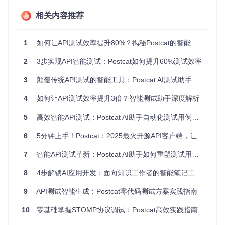
8%异常场景
相关内容推荐
规范自动嵌入
：预设RESTful、GraphQL等6种API规范模
板，确保测试用例符合行业最佳实践
实际效果如何？某电商平台集成后，API测试覆盖率从65%提
1
如何让API测试效率提升80%？揭秘Postcat的智能测试黑科技
升至92%，回归测试时间减少70%，这就是AI驱动的生产力革
命。
2
3步实现API智能测试：Postcat如何提升60%测试效率
二、技术原理：AI如何理解你的API需求？
3
颠覆传统API测试的智能工具：Postcat AI测试助手革新解析
Postcat AI测试助手的核心实现包含三个阶段，形成完整的
智
4
如何让API测试效率提升3倍？智能测试助手深度解析
能测试闭环
：
5
高效智能API测试：Postcat AI助手自动化测试用例生成指南
需求解析阶段
：通过NLP技术将自然语言描述转化为结构
化API元数据（如路径、方法、参数类型），核心逻辑位于
6
5分钟上手！Postcat：2025最火开源API客户端，让接口开发效率提升300%
ai-to-api.service.ts
的
generateAPI
方法，就像把用户
的"菜谱描述"翻译成"食材采购清单"。
7
智能API测试革新：Postcat AI助手如何重塑测试用例开发流程
用例生成阶段
：基于API元数据，系统调用测试用例模板
8
4步解锁AI应用开发：面向知识工作者的智能笔记工具构建指南
库，自动填充边界值、异常场景和验证规则。这里运用了
基于规则的推理引擎
，类似厨师根据食材特性自动决定烹
9
API测试智能生成：Postcat零代码测试方案实践指南
饪步骤。
10
零基础掌握STOMP协议调试：Postcat高效实践指南
执行与反馈阶段
：生成的用例通过
parseAndCheckApiDa