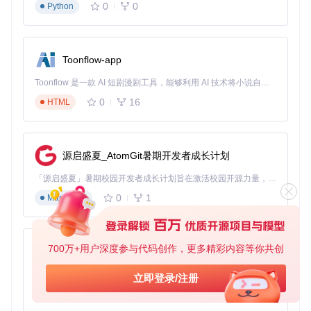
使用"场景描述"模式输入多接口依赖关系："先调用创建订单
0
0
Python
接口，获取orderId后作为参数传入库存扣减接口，最后验
证支付回调的status字段"
系统自动生成
链式测试用例
，并添加接口间数据传递逻辑
通过"测试变量"功能保存orderId等动态值，实现接口间参数
Toonflow-app
关联
🚀 专家场景：自定义测试规则
Toonflow 是一款 AI 短剧漫剧工具，能够利用 AI 技术将小说自动转化为剧本，并结合 AI 生成的图片和视频，实现高效的短剧创作。借助 Toonflow，可以轻松完成从文字到影像的全流程，让短剧制作变得更加智能与便捷。
0
16
HTML
用户故事
：测试专家张姐需要为公司内部API制定统一测试标
准，包含特定的安全校验规则。
高级技巧
：
在
ai-to-api.component.ts
中扩展
generateData
方法，添
源启盛夏_AtomGit暑期开发者成长计划
加自定义安全校验逻辑（如敏感字段加密检查）
将自定义规则保存为模板，团队成员可直接复用
「源启盛夏」暑期校园开发者成长计划旨在激活校园开源力量，通过积分激励、认证扶持、资源倾斜等形式，引导高校组织和开发者完成「入驻 — 建项目 — 做贡献 — 获认证 — 得资源」的完整闭环。无论你是想带领社团入驻平台的组织者，还是希望用代码贡献证明自己的开发者，都能在这里找到属于你的成长路径。
通过"测试用例导出"功能生成JSON格式用例集，集成到C
I/CD流水线
0
1
Markdown
四、进阶技巧：释放AI测试的全部潜力
描述优化公式
：要获得高质量用例，描述需包含"
动作+对
象+约束条件
"三要素。例如 instead of "用户登录接口"，
700万+用户深度参与代码创作，更多精彩内容等你共创
AionUi
应写"用户登录接口（POST /api/login），需验证passwor
d字段MD5加密，返回200状态码和JWT token"。
免费、本地、开源的 24/7 全天候 Cowork 应用，以及适用于 Gemini CLI、Claude Code、Codex、OpenCode、Qwen Code、Goose CLI、Auggie 等的 OpenClaw | 🌟 喜欢就点star吧
立即登录/注册
0
6
TypeScript
测试数据管理
：利用
storageUtils.set('api_data_wi