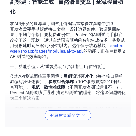
副标题：智能生成 | 自然语言交互 | 全流程自动
化
在API开发的世界里，测试用例编写常常像在黑暗中拼图——
开发者需要手动拆解接口文档、设计边界条件、验证返回结
果，平均每个接口要花费40分钟。Postcat的AI测试助手彻底
改变了这一现状，通过自然语言驱动的智能生成技术，将测试
用例创建时间压缩到8分钟以内。这个位于核心模块：
src/bro
wser/src/app/pages/modules/ai-to-api/
的功能，正在重新定义
API测试的效率标准。
一、功能价值：从"重复劳动"到"创造性工作"的跃迁
传统API测试面临三重困境：
用例设计碎片化
（每个接口需单
独编写验证逻辑）、
参数组合爆炸
（10个参数就有2^10种组
合可能）、
规范一致性难保障
（不同开发者测试标准不一）。
Postcat AI测试助手通过"描述即测试"的理念，将这些问题转化
为三个解决方案：
自然语言转测试用例
：像与同事描述需求一样输入"用户登
录接口需要验证密码MD5加密和Token返回"，系统自动生
登录后查看全文
成包含请求头、参数校验、响应断言的完整用例
智能参数组合
：采用
组合测试
算法（类似餐厅套餐搭配逻
辑），从200种可能组合中筛选出15个关键测试点，覆盖9