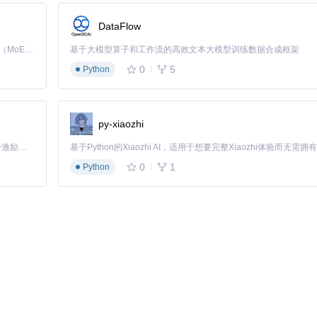
加密技术保护视频内容，这时候工具会显示"受保护内容"提示。你可以尝试
DataFlow
分离导致的。在高级设置中勾选"自动合并音视频"选项即可解决。
Kimi K3 是Kimi能力最强的模型：这是一个拥有 2.8 万亿参数的混合专家（MoE）模型，具备原生视觉理解能力，并支持 100 万 token 的上下文窗口。
基于大模型算子和工作流的高效文本大模型训练数据合成框架
0
5
Python
也可以通过"检查更新"按钮手动更新，确保对最新网站的支持。
能为你带来更自由的在线视频体验。它就像你的私人视频管家，让你轻松
py-xiaozhi
「源启盛夏」暑期校园开发者成长计划旨在激活校园开源力量，通过积分激励、认证扶持、资源倾斜等形式，引导高校组织和开发者完成「入驻 — 建项目 — 做贡献 — 获认证 — 得资源」的完整闭环。无论你是想带领社团入驻平台的组织者，还是希望用代码贡献证明自己的开发者，都能在这里找到属于你的成长路径。
0
1
Python
ites.
dHelper