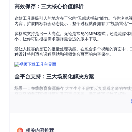
高效保存：三大核心价值解析
这款工具最吸引人的地方在于它的"无感式捕获"能力。当你浏览
内容，扩展图标就会动态提示，整个过程就像拥有了"视频雷达"
多格式支持是另一大亮点。无论是常见的MP4格式，还是流媒体
小，让你可以根据需求选择最合适的版本下载。
最让人惊喜的是它的批量处理功能。在包含多个视频的页面中，
种设计特别适合课程网站和视频集合页面的内容保存。
全平台支持：三大场景化解决方案
场景一：在线教育资源保存
大学生小王需要反复观看老师的在线
有网络的自习室也能随时复习重点内容，学习效率提升了40%。
场景二：自媒体素材收集
美食博主小李经常需要收集各类烹饪视
不同的烹饪技巧，极大丰富了她的创作灵感库。
场景三：家庭娱乐备份
张先生喜欢为家人录制节日祝福视频，但
贵回忆永久保存。
相关内容推荐