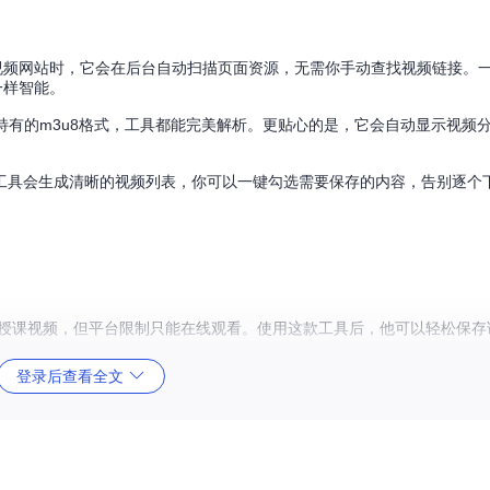
视频网站时，它会在后台自动扫描页面资源，无需你手动查找视频链接。
一样智能。
特有的m3u8格式，工具都能完美解析。更贴心的是，它会自动显示视频
工具会生成清晰的视频列表，你可以一键勾选需要保存的内容，告别逐个
授课视频，但平台限制只能在线观看。使用这款工具后，他可以轻松保存
登录后查看全文
频作为创作参考。通过批量下载功能，她可以一次性保存多个教学视频，
担心平台存储不稳定。现在他可以将重要视频下载到本地硬盘，制作家庭