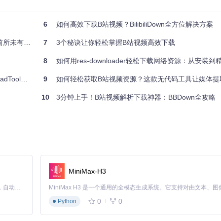
6
如何高效下载B站视频？BilibiliDown全方位解决方案
的最新标准，带来了更强的安全性和性能表现。与传统下载工具相比，它采用了独
未有的简单
7
3个秘诀让你轻松掌握B站视频高效下载
别值得一提的是它的多线程解析引擎，能够同时处理多个视频资源的识别
8
如何用res-downloader轻松下载网络资源：从安装
l完整指南
9
如何轻松获取B站视频资源？这款无代码工具让媒体提
载速度。开发团队采用Mocha+Chai测试框架，对每个视频网站的解析
10
3分钟上手！B站视频解析下载神器：BBDown全攻略
选择最高清的视频版本，适合对画质有要求的用户。
MiniMax-H3
全屏观看视频时特别方便。
Claude Code 的开源替代方案。连接任意大模型，编辑代码，运行命令，自动验证 — 全自动执行。用 Rust 构建，极致性能。 ｜ An open-source alternative to Claude Code. Connect any LLM, edit code, run commands, and verify changes — autonomously. Built in Rust for speed. Get Started
视频，充分利用网络带宽。
0
0
Python