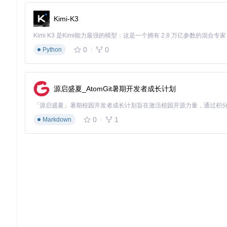
Q: 为什么有些网站的视频无法下载？
A: 部分网站采用了DRM
制"功能间接保存。
Kimi-K3
Q: 下载的视频没有声音怎么办？
A: 这通常是因为视频和音频流
0
0
Python
Q: 如何更新视频解析规则？
A: 工具会自动更新解析规则，但你
详细配置说明：
tested-urls.txt
开发文档：
package.json
无论你是学生、创作者还是普通用户，这款网页视频保存工具都
源启盛夏_AtomGit暑期开发者成长计划
内容。现在就尝试使用，开启你的高效视频保存之旅吧！
0
1
Markdown
VideoDownloadHelper
Chrome Extension to Help Download Video for Some Video S
项目地址：
https://gitcode.com/gh_mirrors/vi/VideoDownloa