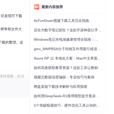
最新内容推荐
一旦发现可下载
AcFunDown视频下载工具完全指南
分辨率和文件大
还在为数字笔记抓狂？这款开源神器让手写批注效率提升300%
Windows笔记本电池健康管理全指南：从根源解决电池损耗问题
下载的繁琐。这
gmx_MMPBSA分子间相互作用索引错误的深度诊断与解决
Axure RP 11 本地化方案：Mac中文界面优化与原型设计工具汉化全指南
如何高效获取教育资源？这款工具让教材下载效率提升80%
课程视频，在没
视频元数据深度编辑：专业技巧与案例
网盘直链下载技术解析与应用指南
离线后慢慢研究
如何用DeepSeek-R1推理模型提升复杂任务解决能力：完整指南
视频合集，让珍
5个突破瓶颈技巧：硬件优化工具让你的电脑性能提升30%