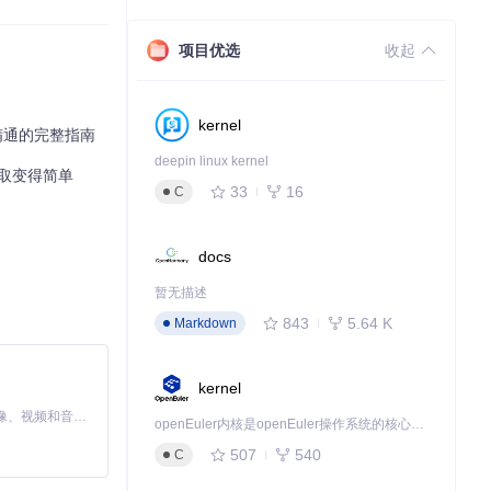
项目优选
收起
特的"资源拦截
和下载，这就是
kernel
到精通的完整指南
deepin linux kernel
取变得简单
33
16
C
逻辑都进行了严格
docs
暂无描述
843
5.64 K
Markdown
kernel
MiniMax H3 是一个通用的全模态生成系统。它支持对由文本、图像、视频和音频组成的多模态上下文进行统一理解，并能生成分辨率高达 2K、时长可达 15 秒的带原生立体声音频的视频。得益于面向任务泛化的系统设计，H3 在预训练阶段就已具备广泛的多模态上下文理解与生成能力，能够出色地执行复杂的多模态指令。
openEuler内核是openEuler操作系统的核心，既是系统性能与稳定性的基石，也是连接处理器、设备与服务的桥梁。
507
540
C