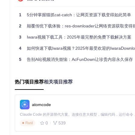
技术解析：为何它能高效捕获视频资源？
1
5分钟掌握猫抓cat-catch：让网页资源下载变得如此简单
这款工具采用Manifest V3架构开发，这是Chrome扩展
+动态解析"技术组合。
2
颠覆传统下载体验：res-downloader让网络资源获取变得前所
当网页加载时，工具会智能分析网络请求，识别视频流特征。特
3
Iwara视频下载工具：2025年最完整的免费下载解决方案
为什么它比同类工具速度更快的秘密。
4
如何快速下载Iwara视频？2025年最受欢迎的IwaraDownloadToo
工具还使用Webpack进行模块化打包，确保代码的高效组织和加
5
告别A站视频消失烦恼：AcFunDown让珍贵内容永久保存
测试，保证了广泛的兼容性。
实用指南：让你成为视频保存高手
热门项目推荐
相关项目推荐
独家使用技巧
画质优先模式
：在设置中开启"画质优先"选项，工具会自动
atomcode
快捷键操作
：按下Alt+D组合键可以快速调出下载面板，在
定时下载
：通过"计划任务"功能，可以设置在夜间自动下载
0
539
Rust
常见问题解答