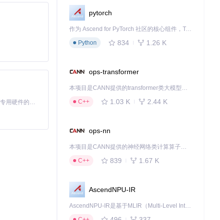
使用"屏幕录
pytorch
作为 Ascend for PyTorch 社区的核心组件，TorchNPU 是昇腾专为 PyTorch 打造的深度学习适配插件，使 PyTorch 框架能够直接调用昇腾 NPU，为开发者提供昇腾 AI 处理器的超强算力。
834
1.26 K
Python
ops-transformer
掌控喜爱的数字
本项目是CANN提供的transformer类大模型算子库，实现网络在NPU上加速计算。
1.03 K
2.44 K
C++
基于Python的Xiaozhi AI，适用于想要完整Xiaozhi体验而无需拥有专用硬件的用户。
下载源代码
ops-nn
本项目是CANN提供的神经网络类计算算子库，实现网络在NPU上加速计算。
839
1.67 K
C++
AscendNPU-IR
AscendNPU-IR是基于MLIR（Multi-Level Intermediate Representation）构建的，面向昇腾亲和算子编译时使用的中间表示，提供昇腾完备表达能力，通过编译优化提升昇腾AI处理器计算效率，支持通过生态框架使能昇腾AI处理器与深度调优
496
337
C++