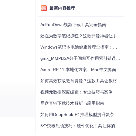
最新内容推荐
AcFunDown视频下载工具完全指南
还在为数字笔记抓狂？这款开源神器让手写批注效率提升300%
Windows笔记本电池健康管理全指南：从根源解决电池损耗问题
gmx_MMPBSA分子间相互作用索引错误的深度诊断与解决
Axure RP 11 本地化方案：Mac中文界面优化与原型设计工具汉化全指南
如何高效获取教育资源？这款工具让教材下载效率提升80%
视频元数据深度编辑：专业技巧与案例
网盘直链下载技术解析与应用指南
如何用DeepSeek-R1推理模型提升复杂任务解决能力：完整指南
5个突破瓶颈技巧：硬件优化工具让你的电脑性能提升30%