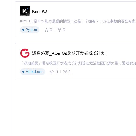
Kimi-K3
0
0
Python
源启盛夏_AtomGit暑期开发者成长计划
0
1
Markdown