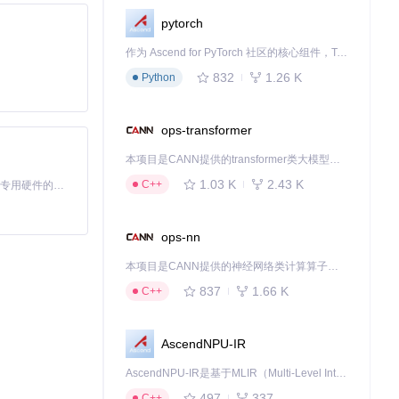
pytorch
作为 Ascend for PyTorch 社区的核心组件，TorchNPU 是昇腾专为 PyTorch 打造的深度学习适配插件，使 PyTorch 框架能够直接调用昇腾 NPU，为开发者提供昇腾 AI 处理器的超强算力。
832
1.26 K
Python
ops-transformer
本项目是CANN提供的transformer类大模型算子库，实现网络在NPU上加速计算。
1.03 K
2.43 K
C++
基于Python的Xiaozhi AI，适用于想要完整Xiaozhi体验而无需拥有专用硬件的用户。
ops-nn
本项目是CANN提供的神经网络类计算算子库，实现网络在NPU上加速计算。
837
1.66 K
C++
AscendNPU-IR
AscendNPU-IR是基于MLIR（Multi-Level Intermediate Representation）构建的，面向昇腾亲和算子编译时使用的中间表示，提供昇腾完备表达能力，通过编译优化提升昇腾AI处理器计算效率，支持通过生态框架使能昇腾AI处理器与深度调优
497
337
C++