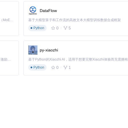
DataFlow
Kimi K3 是Kimi能力最强的模型：这是一个拥有 2.8 万亿参数的混合专家（MoE）模型，具备原生视觉理解能力，并支持 100 万 token 的上下文窗口。
基于大模型算子和工作流的高效文本大模型训练数据合成框架
0
5
Python
py-xiaozhi
「源启盛夏」暑期校园开发者成长计划旨在激活校园开源力量，通过积分激励、认证扶持、资源倾斜等形式，引导高校组织和开发者完成「入驻 — 建项目 — 做贡献 — 获认证 — 得资源」的完整闭环。无论你是想带领社团入驻平台的组织者，还是希望用代码贡献证明自己的开发者，都能在这里找到属于你的成长路径。
0
1
Python