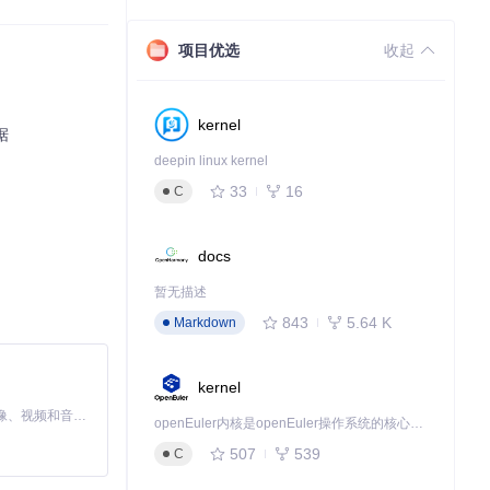
项目优选
收起
kernel
据
deepin linux kernel
33
16
C
docs
的无尽数据宝
暂无描述
843
5.64 K
Markdown
kernel
MiniMax H3 是一个通用的全模态生成系统。它支持对由文本、图像、视频和音频组成的多模态上下文进行统一理解，并能生成分辨率高达 2K、时长可达 15 秒的带原生立体声音频的视频。得益于面向任务泛化的系统设计，H3 在预训练阶段就已具备广泛的多模态上下文理解与生成能力，能够出色地执行复杂的多模态指令。
openEuler内核是openEuler操作系统的核心，既是系统性能与稳定性的基石，也是连接处理器、设备与服务的桥梁。
507
539
C