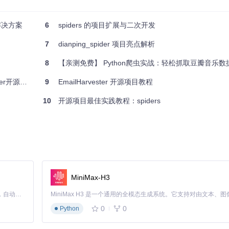
虫解决方案
6
spiders 的项目扩展与二次开发
7
dianping_spider 项目亮点解析
8
【亲测免费】 Python爬虫实战：轻松抓取豆瓣音乐数
r开源项目
9
EmailHarvester 开源项目教程
10
开源项目最佳实践教程：spiders
ay'）。
初学者还是经验丰富的开发者，都能从中受益。立即加入，发掘互联网中
MiniMax-H3
Claude Code 的开源替代方案。连接任意大模型，编辑代码，运行命令，自动验证 — 全自动执行。用 Rust 构建，极致性能。 ｜ An open-source alternative to Claude Code. Connect any LLM, edit code, run commands, and verify changes — autonomously. Built in Rust for speed. Get Started
0
0
Python