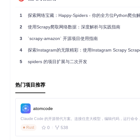
进入项目目录并安装所需依赖：
1
探索网络宝藏：Happy-Spiders - 你的全方位Python爬
cd mss

2
使用Scrapy爬取网络数据：深度解析与实践指南
使用 Scrapy 启动指定的爬虫：
3
`scrapy-amazon` 开源项目使用指南
4
探索Instagram的无限精彩：使用Instagram Scrapy Scrape
5
spiders 的项目扩展与二次开发
将
<spider>
替换为你想运行的爬虫名称（例如，'google_pl
Major Scrapy Spiders
提供了一个简单易用的起点，无论是
藏！
热门项目推荐
atomcode
0
538
Rust