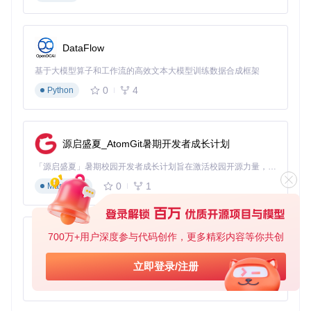
点击"批量处理"按钮，选择包含音乐文件的文件夹
工具自动解析文件名提取歌曲信息
确认匹配结果后，一键生成所有歌词文件
DataFlow
图：歌词批量保存对话框，支持自定义保存路径与文件名格式
基于大模型算子和工作流的高效文本大模型训练数据合成框架
0
4
Python
场景化应用：解锁歌词工具的3种进阶用法
车载音乐系统优化方案
源启盛夏_AtomGit暑期开发者成长计划
将下载的LRC歌词与音乐文件放在同一目录，汽车播放器会自
动加载歌词。建议使用"歌手-歌曲名"的命名格式（工具可自动
「源启盛夏」暑期校园开发者成长计划旨在激活校园开源力量，通过积分激励、认证扶持、资源倾斜等形式，引导高校组织和开发者完成「入驻 — 建项目 — 做贡献 — 获认证 — 得资源」的完整闭环。无论你是想带领社团入驻平台的组织者，还是希望用代码贡献证明自己的开发者，都能在这里找到属于你的成长路径。
生成），确保行车途中歌词正常显示，打造无广告的驾驶娱乐
体验。
0
1
Markdown
外语歌曲学习助手
在设置面板中勾选"双语显示"选项，工具会生成包含原文和译
700万+用户深度参与代码创作，更多精彩内容等你共创
py-xiaozhi
文的交错格式歌词。配合时间轴功能，可以逐句对照学习，特
别适合日语、韩语等带汉字的语言学习，大幅提升学唱效率。
基于Python的Xiaozhi AI，适用于想要完整Xiaozhi体验而无需拥有专用硬件的用户。
立即登录/注册
音乐收藏管理系统
0
1
Python
定期使用"文件夹扫描"功能更新歌词库，配合工具的"歌词质量