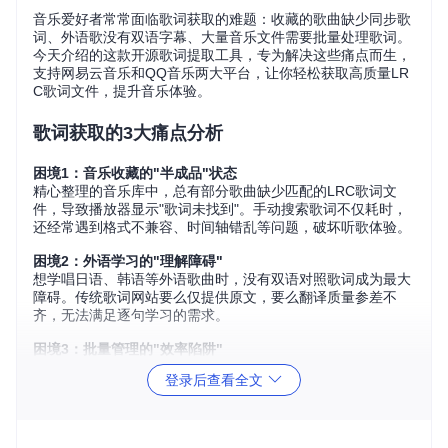
音乐爱好者常常面临歌词获取的难题：收藏的歌曲缺少同步歌
词、外语歌没有双语字幕、大量音乐文件需要批量处理歌词。
今天介绍的这款开源歌词提取工具，专为解决这些痛点而生，
支持网易云音乐和QQ音乐两大平台，让你轻松获取高质量LR
C歌词文件，提升音乐体验。
歌词获取的3大痛点分析
困境1：音乐收藏的"半成品"状态
精心整理的音乐库中，总有部分歌曲缺少匹配的LRC歌词文
件，导致播放器显示"歌词未找到"。手动搜索歌词不仅耗时，
还经常遇到格式不兼容、时间轴错乱等问题，破坏听歌体验。
困境2：外语学习的"理解障碍"
想学唱日语、韩语等外语歌曲时，没有双语对照歌词成为最大
障碍。传统歌词网站要么仅提供原文，要么翻译质量参差不
齐，无法满足逐句学习的需求。
困境3：批量管理的"效率陷阱"
当音乐收藏超过100首时，手动下载歌词变成重复劳动。尤其
登录后查看全文
更换设备或重新整理音乐库时，逐个处理歌词文件会占用大量
时间，成为音乐管理的"效率黑洞"。
核心功能：3步实现歌词自由