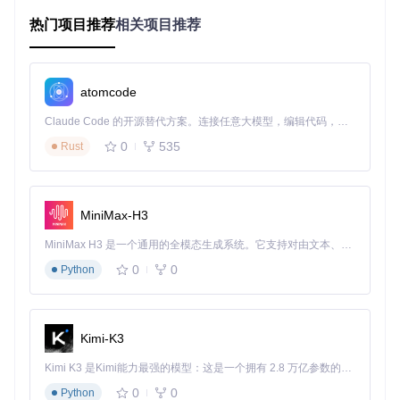
热门项目推荐
相关项目推荐
跨平台歌词提取：一次搜索双平台覆盖
工具最大优势在于同时支持网易云和QQ音乐数据源，无需在
多个平台间切换。通过智能API接口，能直接获取官方高品质
atomcode
歌词，包括原文、译文和精确时间轴信息。
Claude Code 的开源替代方案。连接任意大模型，编辑代码，运行命令，自动验证 — 全自动执行。用 Rust 构建，极致性能。 ｜ An open-source alternative to Claude Code. Connect any LLM, edit code, run commands, and verify changes — autonomously. Built in Rust for speed. Get Started
操作流程简单三步：
0
535
Rust
在顶部平台选择栏切换网易云或QQ音乐
输入歌曲信息（支持歌名、歌手或专辑关键词）
从搜索结果中选择匹配项，点击"保存"即可生成LRC文件
MiniMax-H3
图：歌词提取工具主界面，展示搜索结果与设置面板，支持多
MiniMax H3 是一个通用的全模态生成系统。它支持对由文本、图像、视频和音频组成的多模态上下文进行统一理解，并能生成分辨率高达 2K、时长可达 15 秒的带原生立体声音频的视频。得益于面向任务泛化的系统设计，H3 在预训练阶段就已具备广泛的多模态上下文理解与生成能力，能够出色地执行复杂的多模态指令。
平台切换与高级配置
0
0
Python
批量处理引擎：100首歌词一键搞定
针对音乐库整理需求，工具开发了高效批量处理功能。通
过"文件夹扫描"模式，自动识别指定目录下的音乐文件，批量
Kimi-K3
匹配并下载对应歌词，平均处理速度达每秒3首。
Kimi K3 是Kimi能力最强的模型：这是一个拥有 2.8 万亿参数的混合专家（MoE）模型，具备原生视觉理解能力，并支持 100 万 token 的上下文窗口。
操作流程：
0
0
Python