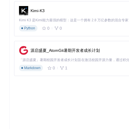
Kimi-K3
0
0
Python
源启盛夏_AtomGit暑期开发者成长计划
0
1
Markdown