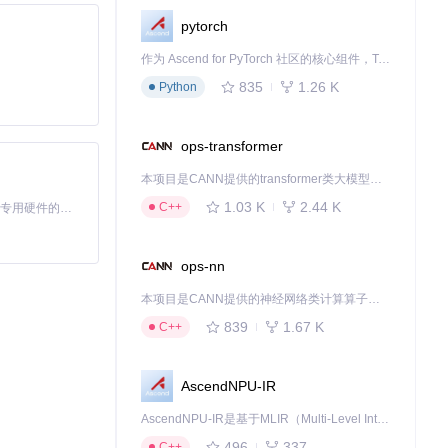
pytorch
作为 Ascend for PyTorch 社区的核心组件，TorchNPU 是昇腾专为 PyTorch 打造的深度学习适配插件，使 PyTorch 框架能够直接调用昇腾 NPU，为开发者提供昇腾 AI 处理器的超强算力。
835
1.26 K
Python
ops-transformer
本项目是CANN提供的transformer类大模型算子库，实现网络在NPU上加速计算。
1.03 K
2.44 K
C++
基于Python的Xiaozhi AI，适用于想要完整Xiaozhi体验而无需拥有专用硬件的用户。
ops-nn
本项目是CANN提供的神经网络类计算算子库，实现网络在NPU上加速计算。
839
1.67 K
C++
AscendNPU-IR
AscendNPU-IR是基于MLIR（Multi-Level Intermediate Representation）构建的，面向昇腾亲和算子编译时使用的中间表示，提供昇腾完备表达能力，通过编译优化提升昇腾AI处理器计算效率，支持通过生态框架使能昇腾AI处理器与深度调优
496
337
C++