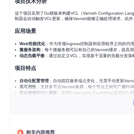
项目技术分析
这个项目采用了Go模板来构建VCL（Varnish Configura
制器会自动触发VCL更新，确保Varnish能够正确处理请求
应用场景
Web性能优化
：作为常规Ingress控制器和应用程序之间的代
微服务架构
：每个微服务都可以有自己的Varnish缓存，提
动态负载平衡
：通过自定义VCL，实现基于流量的负载分发策
项目特点
自动化配置管理
：自动跟踪服务端点变化，无需手动更新Varni
高可用性
：支持多节点Varnish集群，每个节点之间可广播PUR
安全便捷的VCL模板
：使用Kubernetes ConfigMap提
RBAC兼容
：可配置Role和RoleBinding，满足有权限控制
快速入门
要开始使用kube-httpcache，首先创建一个VCL模板Config
还需要设置相应的ServiceAccount。最后，部署StatefulSet来
相关内容推荐