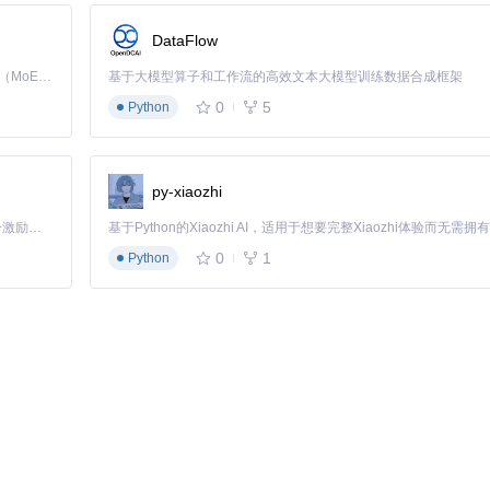
DataFlow
Kimi K3 是Kimi能力最强的模型：这是一个拥有 2.8 万亿参数的混合专家（MoE）模型，具备原生视觉理解能力，并支持 100 万 token 的上下文窗口。
基于大模型算子和工作流的高效文本大模型训练数据合成框架
0
5
Python
py-xiaozhi
「源启盛夏」暑期校园开发者成长计划旨在激活校园开源力量，通过积分激励、认证扶持、资源倾斜等形式，引导高校组织和开发者完成「入驻 — 建项目 — 做贡献 — 获认证 — 得资源」的完整闭环。无论你是想带领社团入驻平台的组织者，还是希望用代码贡献证明自己的开发者，都能在这里找到属于你的成长路径。
0
1
Python