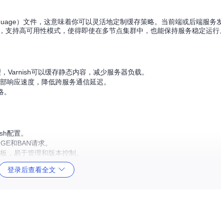
tion Language）文件，这意味着你可以灵活地定制缓存策略。当前端或后端服
。此外，支持高可用性模式，使得即使在多节点集群中，也能保持服务稳定运行
理，Varnish可以缓存静态内容，减少服务器负载。
高局部响应速度，降低跨服务通信延迟。
略。
sh配置。
GE和BAN请求。
供VCL模板，易于管理和版本控制。
需求的环境。
登录后查看全文
Map，然后创建一个用于存储Varnish管理员端口秘密的Secret。如果您的集
启动Varnish实例，并创建一个Service来进行访问。