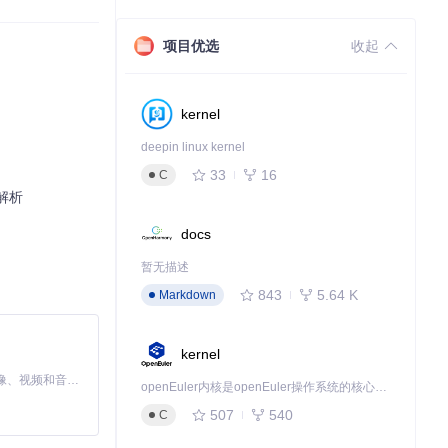
项目优选
收起
试的优秀解决方
kernel
deepin linux kernel
33
16
C
题解析
docs
暂无描述
843
5.64 K
Markdown
kernel
MiniMax H3 是一个通用的全模态生成系统。它支持对由文本、图像、视频和音频组成的多模态上下文进行统一理解，并能生成分辨率高达 2K、时长可达 15 秒的带原生立体声音频的视频。得益于面向任务泛化的系统设计，H3 在预训练阶段就已具备广泛的多模态上下文理解与生成能力，能够出色地执行复杂的多模态指令。
openEuler内核是openEuler操作系统的核心，既是系统性能与稳定性的基石，也是连接处理器、设备与服务的桥梁。
507
540
C