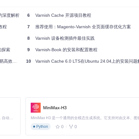
问题的深度解析
6
Varnish Cache 开源项目教程
的高性能缓存提供了强大的工具，无论是提升用户体验还是优化后端服务，都是值得尝
教程
7
推荐使用：Magento-Varnish 全页面缓存优化方案
8
Varnish 设备检测插件最佳实践
栈的探索
9
Varnish-Book 的安装和配置教程
h管理接口
10
Varnish Cache 6.0 LTS在Ubuntu 24.04上的安装问
MiniMax-H3
Claude Code 的开源替代方案。连接任意大模型，编辑代码，运行命令，自动验证 — 全自动执行。用 Rust 构建，极致性能。 ｜ An open-source alternative to Claude Code. Connect any LLM, edit code, run commands, and verify changes — autonomously. Built in Rust for speed. Get Started
0
0
Python