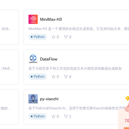
MiniMax-H3
升级：
Claude Code 的开源替代方案。连接任意大模型，编辑代码，运行命令，自动验证 — 全自动执行。用 Rust 构建，极致性能。 ｜ An open-source alternative to Claude Code. Connect any LLM, edit code, run commands, and verify changes — autonomously. Built in Rust for speed. Get Started
0
0
Python
DataFlow
Kimi K3 是Kimi能力最强的模型：这是一个拥有 2.8 万亿参数的混合专家（MoE）模型，具备原生视觉理解能力，并支持 100 万 token 的上下文窗口。
基于大模型算子和工作流的高效文本大模型训练数据合成框架
0
4
Python
的OpenCore引导加载器，在系统启动前注入必要的驱动和配置：
件型号和兼容性状态
py-xiaozhi
ore配置文件
「源启盛夏」暑期校园开发者成长计划旨在激活校园开源力量，通过积分激励、认证扶持、资源倾斜等形式，引导高校组织和开发者完成「入驻 — 建项目 — 做贡献 — 获认证 — 得资源」的完整闭环。无论你是想带领社团入驻平台的组织者，还是希望用代码贡献证明自己的开发者，都能在这里找到属于你的成长路径。
决兼容性问题
0
1
Python
ld
用于生成引导配置
7