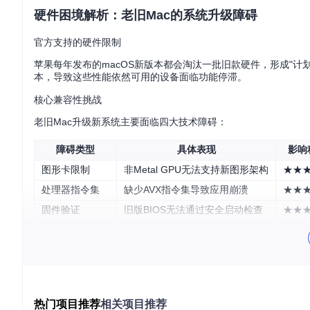
硬件困境解析：老旧Mac的系统升级障碍
官方支持的硬件限制
苹果每年发布的macOS新版本都会淘汰一批旧款硬件，形成"计划性淘
本，导致这些性能依然可用的设备面临功能停滞。
核心兼容性挑战
老旧Mac升级新系统主要面临四大技术障碍：
障碍类型
具体表现
影响
图形卡限制
非Metal GPU无法支持新图形架构
★★
处理器指令集
缺少AVX指令集导致应用崩溃
★★
固件验证
旧版BIOS无法通过安全启动检查
★★
系统完整性保护
SIP机制阻止必要的系统修改
★★
这些限制并非硬件性能不足，而是苹果人为设置的软件壁垒。OpenCo
OpenCore Legacy Patcher主菜单界面，提供直观的功能
热门项目推荐
相关项目推荐