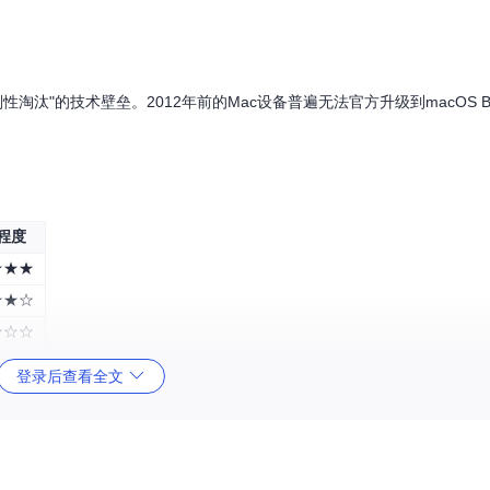
汰"的技术壁垒。2012年前的Mac设备普遍无法官方升级到macOS Big
程度
★★★
★★☆
★☆☆
★☆☆
登录后查看全文
re Legacy Patcher通过技术手段绕过这些限制，实现了真正的硬
入口，让用户轻松访问各项核心功能