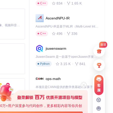
834
1.65 K
C++
AscendNPU-IR
MiniMax H3 是一个通用的全模态生成系统。它支持对由文本、图像、视频和音频组成的多模态上下文进行统一理解，并能生成分辨率高达 2K、时长可达 15 秒的带原生立体声音频的视频。得益于面向任务泛化的系统设计，H3 在预训练阶段就已具备广泛的多模态上下文理解与生成能力，能够出色地执行复杂的多模态指令。
AscendNPU-IR是基于MLIR（Multi-Level Intermediate Representation）构建的，面向昇腾亲和算子编译时使用的中间表示，提供昇腾完备表达能力，通过编译优化提升昇腾AI处理器计算效率，支持通过生态框架使能昇腾AI处理器与深度调优
496
336
C++
邀请
jiuwenswarm
JiuwenSwarm 是一款基于openJiuwen开发的智能AI Agent，它能够将大语言模型的强大能力，通过你日常使用的各类通讯应用，直接延伸至你的指尖。
3.15 K
841
Python
ops-math
客
本项目是CANN提供的数学类基础计算算子库，实现网络在NPU上加速计算。
服
1.24 K
1.36 K
C++
基于Python的Xiaozhi AI，适用于想要完整Xiaozhi体验而无需拥有专用硬件的用户。
00万+用户深度参与代码创作，更多精彩内容等你共创
deveco-code