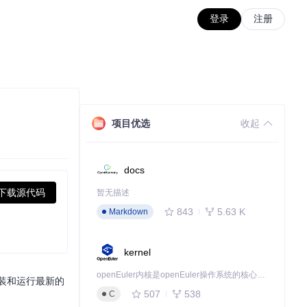
登录
注册
项目优选
收起
docs
下载源代码
暂无描述
843
5.63 K
Markdown
kernel
openEuler内核是openEuler操作系统的核心，既是系统性能与稳定性的基石，也是连接处理器、设备与服务的桥梁。
够安装和运行最新的
507
538
C