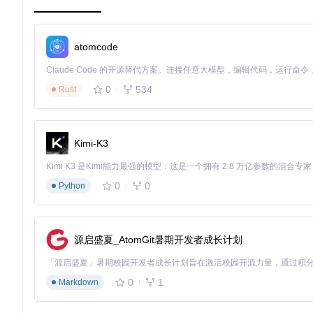
创新解决方案：三层技术架构解析
技术原理图解
atomcode
OpenCore Legacy Patcher采用三层架构实现老旧Mac的系统
0
534
Rust
┌─────────────────┐

│   验证层检查    │ ← 确保系统功能正常工作

├─────────────────┤

│   补丁层实现    │ ← 恢复缺失的硬件功能

Kimi-K3
├─────────────────┤

│   引导层优化    │ ← 绕过硬件检测限制

0
0
Python
引导层优化：突破启动限制
引导层是OpenCore Legacy Patcher的核心，通过定制化
硬件自动检测
：工具会全面扫描Mac硬件配置，识别关键组
源启盛夏_AtomGit暑期开发者成长计划
配置智能生成
：根据硬件检测结果，自动生成最适合的OpenC
驱动精准注入
：针对不同硬件组件注入对应的驱动程序，解
0
1
Markdown
关键命令：
python -m opencore_legacy_patcher --bui
补丁层实现：恢复硬件功能