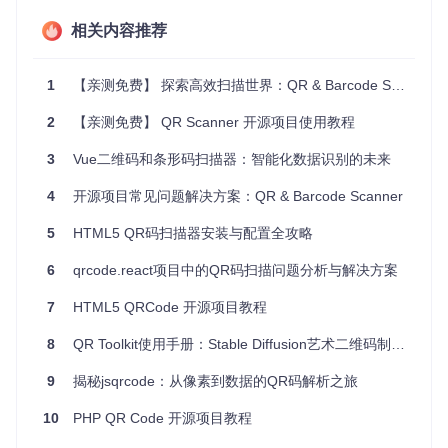
src/main/java
: 存放所有的Java源代码，包括主Activity和
其他业务相关的类。
相关内容推荐
src/main/res
: 包含应用的界面资源（如XML布局文件）、
图标和其他资源文件。
1
build.gradle
【亲测免费】 探索高效扫描世界：QR & Barcode Scanner 开源项目推荐
: 文件用于配置该项目的构建过程。
2
【亲测免费】 QR Scanner 开源项目使用教程
2. 项目的启动文件介绍
3
Vue二维码和条形码扫描器：智能化数据识别的未来
项目的主要入口通常位于
src/main/java/com/example/Ma
inActivity.java
中（具体路径可能依据实际项目有所不
4
开源项目常见问题解决方案：QR & Barcode Scanner
同）。
MainActivity
负责初始化扫描界面以及处理扫描后的
结果。在这一文件里，你可以找到如何启动扫描操作的代码片
5
HTML5 QR码扫描器安装与配置全攻略
段，例如使用ZXing库的API来激活相机扫描功能。
6
qrcode.react项目中的QR码扫描问题分析与解决方案
public
class
MainActivity
extends
AppCompatActivity
 {

// 初始化scanner或相关组件的代码
7
HTML5 QRCode 开源项目教程
@Override
protected
void
onCreate
(Bundle savedInstanceState)
 {

8
QR Toolkit使用手册：Stable Diffusion艺术二维码制作全指南
super
.onCreate(savedInstanceState);

        setContentView(R.layout.activity_main);

9
揭秘jsqrcode：从像素到数据的QR码解析之旅
// 假设这里调用了开启扫描的函数
10
PHP QR Code 开源项目教程
        startScanning();
