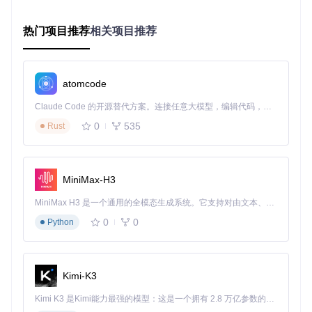
    }

private
void
startScanning
()
 {

热门项目推荐
相关项目推荐
// 使用ZXing或其他扫描库进行扫描的代码逻辑
    }

atomcode
3. 项目的配置文件介绍
Claude Code 的开源替代方案。连接任意大模型，编辑代码，运行命令，自动验证 — 全自动执行。用 Rust 构建，极致性能。 ｜ An open-source alternative to Claude Code. Connect any LLM, edit code, run commands, and verify changes — autonomously. Built in Rust for speed. Get Started
0
535
AndroidManifest.xml
Rust
位于
src/main
下的
AndroidManifest.xml
是Android应用的
关键配置文件，它声明了应用的基本信息、所需的权限和服
务。
MiniMax-H3
MiniMax H3 是一个通用的全模态生成系统。它支持对由文本、图像、视频和音频组成的多模态上下文进行统一理解，并能生成分辨率高达 2K、时长可达 15 秒的带原生立体声音频的视频。得益于面向任务泛化的系统设计，H3 在预训练阶段就已具备广泛的多模态上下文理解与生成能力，能够出色地执行复杂的多模态指令。
<
manifest
xmlns:android
=
"http://schemas.android.com/apk/r
package
=
"com.example.yourpackage"
>
0
0
Python
<
uses-permission
android:name
=
"android.permission.CAM
<
application
Kimi-K3
...
        <
activity
android:name
=
".MainActivity"
>
Kimi K3 是Kimi能力最强的模型：这是一个拥有 2.8 万亿参数的混合专家（MoE）模型，具备原生视觉理解能力，并支持 100 万 token 的上下文窗口。
<
intent-filter
>