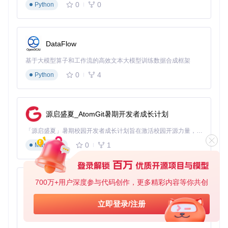
0
0
Python
                ...

</
intent-filter
>
</
activity
>
</
application
>
DataFlow
</
manifest
>
基于大模型算子和工作流的高效文本大模型训练数据合成框架
<uses-permission>
: 指定应用运行时需要的权限，此处
0
4
Python
要求访问摄像头以进行扫码。
<activity>
: 定义了应用的主要活动
MainActivity
，以
及与之相关的意图过滤器。
源启盛夏_AtomGit暑期开发者成长计划
通过上述文档，开发者可以快速理解项目结构，定位启动逻
辑，并正确配置应用以启用二维码和条形码扫描功能。记得在
「源启盛夏」暑期校园开发者成长计划旨在激活校园开源力量，通过积分激励、认证扶持、资源倾斜等形式，引导高校组织和开发者完成「入驻 — 建项目 — 做贡献 — 获认证 — 得资源」的完整闭环。无论你是想带领社团入驻平台的组织者，还是希望用代码贡献证明自己的开发者，都能在这里找到属于你的成长路径。
进行任何修改前仔细阅读原始项目的README.md文件，获取
最新的开发和部署指令。
0
1
Markdown
QrAndBarcodeScanner
下载源代码
700万+用户深度参与代码创作，更多精彩内容等你共创
py-xiaozhi
An Android app for scanning QR codes and barcodes
基于Python的Xiaozhi AI，适用于想要完整Xiaozhi体验而无需拥有专用硬件的用户。
立即登录/注册
项目地址：
0
1
Python
https://gitcode.com/gh_mirrors/qr/QrAndBarcodeScanner