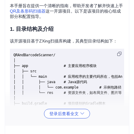
本手册旨在提供一个清晰的指南，帮助开发者了解并快速上手
QR及条形码扫描器
这一开源项目。以下是该项目的核心组成
部分和配置指导。
1. 目录结构及介绍
该开源项目基于ZXing扫描库构建，其典型目录结构如下：
QRAndBarcodeScanner/

│

├── app                 # 主要应用程序模块

│   ├── src

│   │   └── main        # 应用程序的主要代码所在，包括AndroidMan
│   │       ├── java    # Java源代码

│   │       │   └── com.example          # 示例包路径，含
│   │       └── res     # 资源文件夹，如布局文件、图片等

│

├── build.gradle        # 项目级别的Gradle脚本

├── README.md           # 项目说明文档

登录后查看全文
app
: 包含了应用的所有业务逻辑和资源，是开发的主要工
作区。