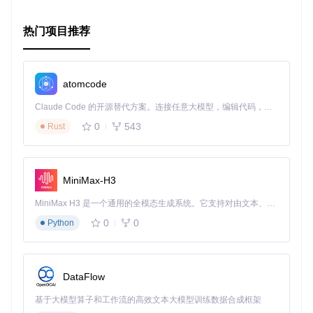
热门项目推荐
atomcode
Claude Code 的开源替代方案。连接任意大模型，编辑代码，运行命令，自动验证 — 全自动执行。用 Rust 构建，极致性能。 ｜ An open-source alternative to Claude Code. Connect any LLM, edit code, run commands, and verify changes — autonomously. Built in Rust for speed. Get Started
0
543
Rust
MiniMax-H3
MiniMax H3 是一个通用的全模态生成系统。它支持对由文本、图像、视频和音频组成的多模态上下文进行统一理解，并能生成分辨率高达 2K、时长可达 15 秒的带原生立体声音频的视频。得益于面向任务泛化的系统设计，H3 在预训练阶段就已具备广泛的多模态上下文理解与生成能力，能够出色地执行复杂的多模态指令。
0
0
Python
DataFlow
基于大模型算子和工作流的高效文本大模型训练数据合成框架