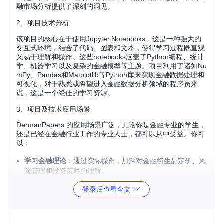
融市场分析提供了深刻的洞见。
2、项目技术分析
该项目的核心在于使用Jupyter Notebooks，这是一种强大的
交互式环境，结合了代码、图表和文本，使得学习过程既直观
又易于理解和操作。这些notebooks涵盖了Python编程、统计
学、机器学习以及复杂的金融模型等主题。项目利用了诸如Nu
mPy、Pandas和Matplotlib等Python库来实现金融数据处理和
可视化，对于熟悉或希望进入金融数据分析领域的程序员来
说，这是一个绝佳的学习资源。
3、项目及技术应用场景
DermanPapers 的应用场景广泛，无论你是金融专业的学生，
还是已经在金融行业工作的专业人士，都可以从中受益。你可
以：
学习金融理论
：通过实际操作，加深对金融衍生品定价、风
险管理和投资策略的理解。
提升编程技能
：利用Python进行金融建模，提高你的编程实
登录后查看全文
践能力。
研究创新
：基于这些notebooks，可以进行进一步的研究和
开发，探索新的金融工具和算法。
4、项目特点