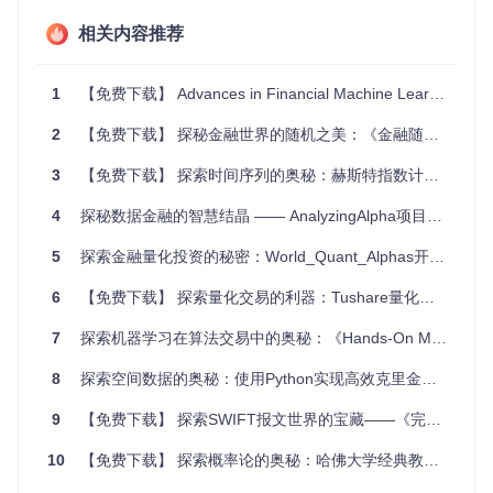
实战导向
：所有的模型都是基于真实世界的数据进行实现，
让你有机会接触到真实的金融问题。
相关内容推荐
易用性
：每个notebook都清晰地展示了代码逻辑，注释丰
富，便于理解。
1
【免费下载】 Advances in Financial Machine Learning - 金融机器学习进展
持续更新
：随着新的研究成果和方法出现，项目会定期更新
以保持与行业的同步。
2
【免费下载】 探秘金融世界的随机之美：《金融随机分析》Shreve中文版开源项目解析
社区支持
：作为一个开源项目，它鼓励用户的参与和贡献，
你可以在这里与其他爱好者交流，共同进步。
3
【免费下载】 探索时间序列的奥秘：赫斯特指数计算Matlab工具推荐
总结起来，DermanPapers是一个集学习、实践和创新于一体
4
探秘数据金融的智慧结晶 —— AnalyzingAlpha项目解析与推荐
的平台，是每一位对定量金融感兴趣的开发者或学者不容错过
的宝贵资源。现在就加入我们，一起开启金融量化之旅吧！
5
探索金融量化投资的秘密：World_Quant_Alphas开源项目详解
6
【免费下载】 探索量化交易的利器：Tushare量化交易Python源码
7
探索机器学习在算法交易中的奥秘：《Hands-On Machine Learning for Algorithmic Trading》
8
探索空间数据的奥秘：使用Python实现高效克里金插值
9
【免费下载】 探索SWIFT报文世界的宝藏——《完整版 SWIFT报文标准实用手册》
10
【免费下载】 探索概率论的奥秘：哈佛大学经典教材《Introduction to Probability》推荐